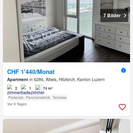
7 Bilder
CHF 1'440/Monat
Apartment
in 6286, Altwis, Hitzkirch, Kanton Luzern
2
1
74 m²
Parkplatz
Panoramablick
Terrasse
Vor 9 Tagen