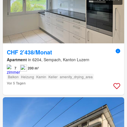
CHF 2'438/Monat
Apartment
in 6204, Sempach, Kanton Luzern
7
200 m²
Balkon
Heizung
Kamin
Keller
amenity_drying_area
Vor 5 Tagen