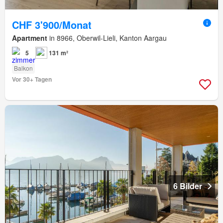
CHF 3'900/Monat
Apartment
in 8966, Oberwil-Lieli, Kanton Aargau
5
131 m²
Balkon
Vor 30+ Tagen
6 Bilder