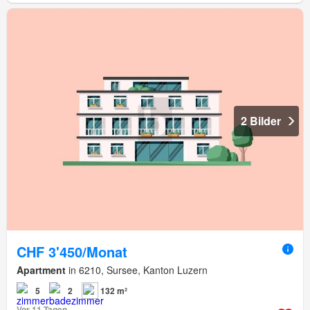
2 Bilder
CHF 3'450/Monat
Apartment
in 6210, Sursee, Kanton Luzern
5
2
132 m²
Vor 11 Tagen