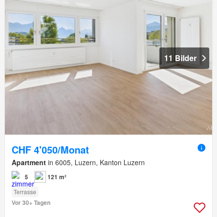
11 Bilder
CHF 4'050/Monat
Apartment
in 6005, Luzern, Kanton Luzern
5
121 m²
Terrasse
Vor 30+ Tagen