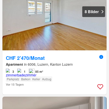
8 Bilder
CHF 2'470/Monat
Apartment
in 6006, Luzern, Kanton Luzern
3
1
85 m²
Parkplatz
Balkon
Keller
Aufzug
Vor 15 Tagen