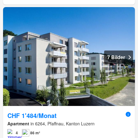
7 Bilder
CHF 1'484/Monat
Apartment
in 6264, Pfaffnau, Kanton Luzern
4
86 m²