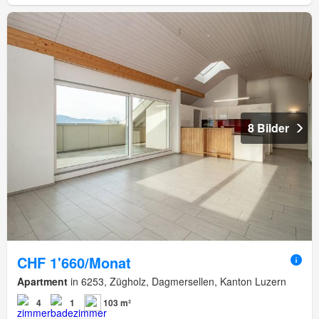
8 Bilder
CHF 1'660/Monat
Apartment
in 6253, Zügholz, Dagmersellen, Kanton Luzern
4
1
103 m²