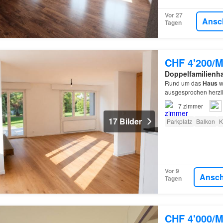
Vor 27
Ansc
Tagen
CHF 4'200/M
Doppelfamilienh
Rund um das
Haus
wo
ausgesprochen herz
7
zimmer
17 Bilder
Parkplatz
Balkon
K
Vor 9
Ansc
Tagen
CHF 4'000/M