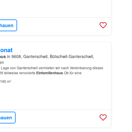
hauen
onat
aus
in 9608, Ganterschwil, Bütschwil-Ganterschwil,
en
er Lage von Ganterschwil vermieten wir nach Vereinbarung dieses
6 teilweise renovierte
Einfamilienhaus
Ob für eine
190 m²
hauen