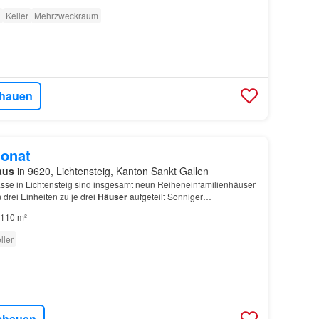
Keller
Mehrzweckraum
hauen
onat
aus
in 9620, Lichtensteig, Kanton Sankt Gallen
rasse in Lichtensteig sind insgesamt neun Reiheneinfamilienhäuser
 drei Einheiten zu je drei
Häuser
aufgeteilt Sonniger
szügiger Balkon Eigener direkter Zugang zum…
110 m²
ller
chauen