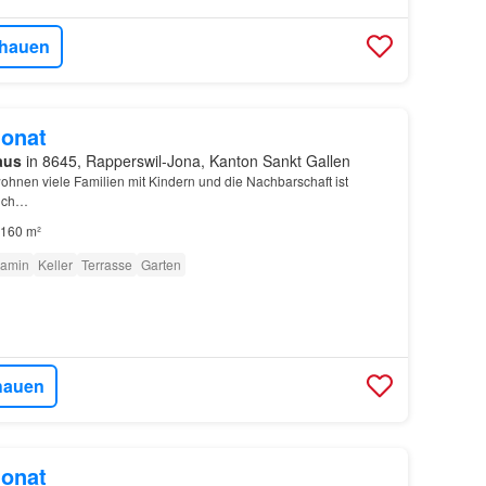
hauen
onat
aus
in 8645, Rapperswil-Jona, Kanton Sankt Gallen
hnen viele Familien mit Kindern und die Nachbarschaft ist
lich…
160 m²
amin
Keller
Terrasse
Garten
hauen
onat