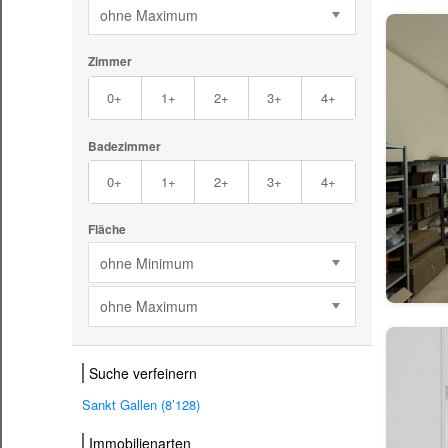
ohne Maximum
Zimmer
0+
1+
2+
3+
4+
Badezimmer
0+
1+
2+
3+
4+
Fläche
ohne Minimum
ohne Maximum
Suche verfeinern
Sankt Gallen (8’128)
Immobilienarten