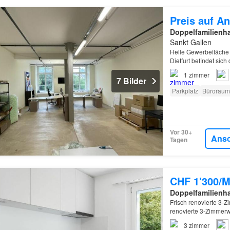
Preis auf An
Doppelfamilienh
Sankt Gallen
Helle Gewerbefläche 
Dietfurt befindet si
1
zimmer
7 Bilder
Parkplatz
Büroraum
Vor 30+
Ans
Tagen
CHF 1'300/M
Doppelfamilienh
Frisch renovierte 3-
renovierte 3-Zimmer
Wohnkomfort…
3
zimmer