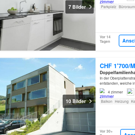
7 Bilder
Parkplatz
Büroraum
Vor 14
Ansc
Tagen
CHF 1'700/M
Doppelfamilienh
In der Oberplattenst
entstanden, welche in
Gartensitzplatz Gros
4
zimmer
10 Bilder
Balkon
Heizung
Ke
Vor 30+
Ans