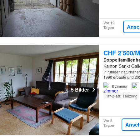
Vor 19
Ansc
Tagen
CHF 2'500/M
Doppelfamilienh
Kanton Sankt Gall
In ruhiger, naturnah
1990 erbaute und 202
8
zimmer
5 Bilder
Parkplatz
Heizung
Vor 8
Ansc
Tagen