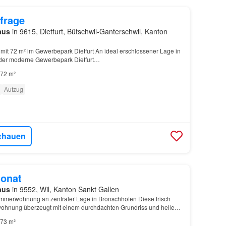
frage
aus
in 9615, Dietfurt, Bütschwil-Ganterschwil, Kanton
mit 72 m² im Gewerbepark Dietfurt An ideal erschlossener Lage in
ch der moderne Gewerbepark Dietfurt…
72 m²
Aufzug
chauen
onat
aus
in 9552, Wil, Kanton Sankt Gallen
Zimmerwohnung an zentraler Lage in Bronschhofen Diese frisch
wohnung überzeugt mit einem durchdachten Grundriss und hellem
73 m²