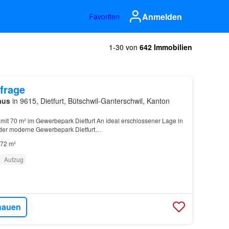
Anmelden
Favoriten
1-30 von
642 Immobilien
frage
aus
in 9615, Dietfurt, Bütschwil-Ganterschwil, Kanton
mit 70 m² im Gewerbepark Dietfurt An ideal erschlossener Lage in
ch der moderne Gewerbepark Dietfurt…
72 m²
Aufzug
hauen