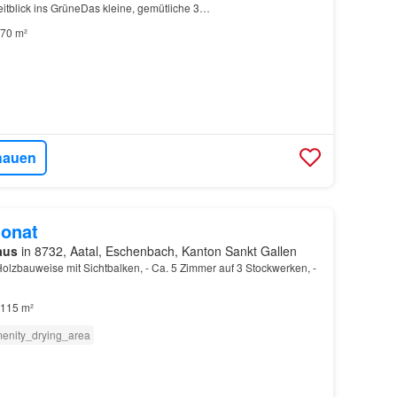
itblick ins GrüneDas kleine, gemütliche 3…
70 m²
hauen
onat
aus
in 8732, Aatal, Eschenbach, Kanton Sankt Gallen
lzbauweise mit Sichtbalken, - Ca. 5 Zimmer auf 3 Stockwerken, -
115 m²
enity_drying_area