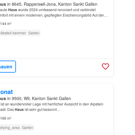
aus
in 8645, Rapperswil-Jona, Kanton Sankt Gallen
baute
Haus
wurde 2024 umfassend renoviert und verbindet
ort mit einem modernen, gepflegten Erscheinungsbild Auf der
t grosser Terrasse – ideal für Gartenliebhaber, s…
144 m²
Abstell-kammer
Garten
hauen
onat
aus
in 9500, Wil, Kanton Sankt Gallen
ist an wundervoller Lage mit herrlicher Aussicht in den Alpstein
stadt. Das
Haus
ist sehr gut besonnt…
166 m²
drying_area
Garten