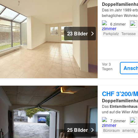
Doppelfamilienh
Das im Jahr 1989 er
behaglichen Wohnkomf
weitläufige Garten mi
6
zimmer
23 Bilder
Parkplatz
Terrasse
Vor 3
Ansc
Tagen
CHF 3'200/M
Doppelfamilienh
Das
Einfamilienhaus
und auf die Wiler Alt
7
zimmer
25 Bilder
Büroraum
amenity_