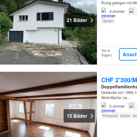
Ruhig gelegen mit We
4
zimmer
21 Bilder
Garten
Vor 6
Ansc
Tagen
CHF 2'300/M
Doppelfamilienh
Gebäude von 1866, Ho
Wohnfläche: ca…
5
zimmer
15 Bilder
Parkplatz
Keller
am