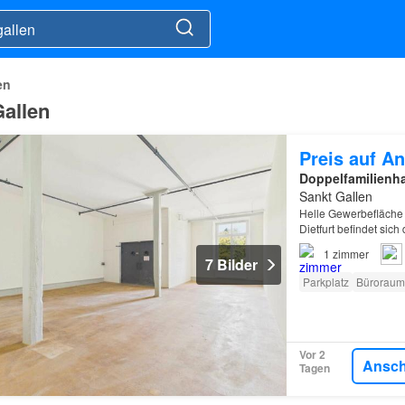
en
Gallen
Preis auf An
Doppelfamilienh
Sankt Gallen
Helle Gewerbefläche 
Dietfurt befindet si
1
zimmer
7 Bilder
Parkplatz
Büroraum
Vor 2
Ansc
Tagen