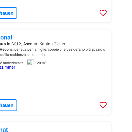
hauen
onat
aus
in 6612, Ascona, Kanton Ticino
Ascona
, perfetta per famiglie, coppie che desiderano più spazio o
nquilla residenza secondaria.
2
badezimmer
120 m²
hauen
nat