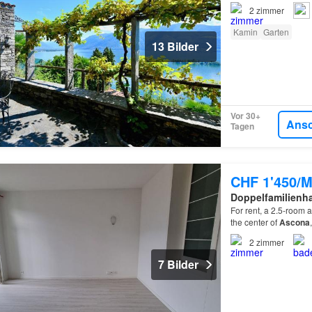
2002 sorgfältig mit v
2
zimmer
Kamin
Garten
13 Bilder
Vor 30+
Ans
Tagen
CHF 1'450/M
Doppelfamilienh
For rent, a 2.5-room a
the center of
Ascona
2
zimmer
7 Bilder