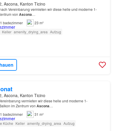
2, Ascona, Kanton Ticino
nach Vereinbarung vermieten wir diese helle und moderne 1-
entrum von
Ascona
…
1
badezimmer
23 m²
Keller
amenity_drying_area
Aufzug
hauen
onat
2, Ascona, Kanton Ticino
 Vereinbarung vermieten wir diese helle und moderne 1-
Balkon im Zentrum von
Ascona
…
1
badezimmer
31 m²
te Küche
Keller
amenity_drying_area
Aufzug