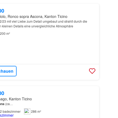
00
olo, Ronco sopra Ascona, Kanton Ticino
23 mit viel Liebe zum Detail umgebaut und strahlt durch die
n kleinen Details eine unvergleichliche Atmosphäre
200 m²
chauen
00
sago, Kanton Ticino
ona
(ca…
2
badezimmer
286 m²