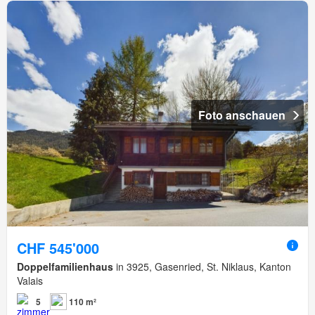
Foto anschauen
CHF 545'000
Doppelfamilienhaus
in 3925, Gasenried, St. Niklaus, Kanton
Valais
5
110 m²