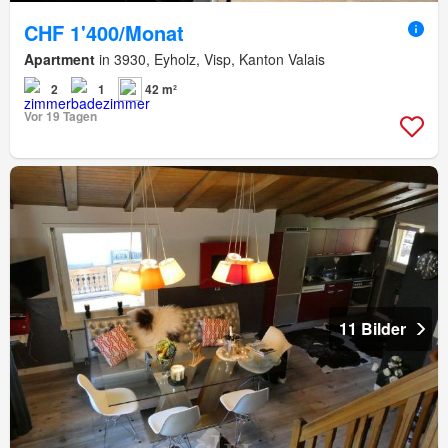
CHF 1'400/Monat
Apartment
in 3930, Eyholz, Visp, Kanton Valais
2
1
42 m²
Vor 19 Tagen
11 Bilder