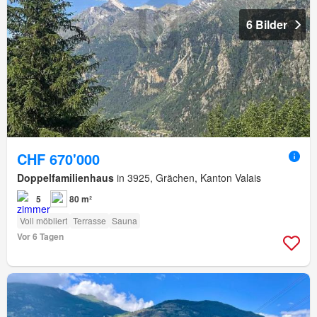
6 Bilder
CHF 670'000
Doppelfamilienhaus
in 3925, Grächen, Kanton Valais
5
80 m²
Voll möbliert
Terrasse
Sauna
Vor 6 Tagen