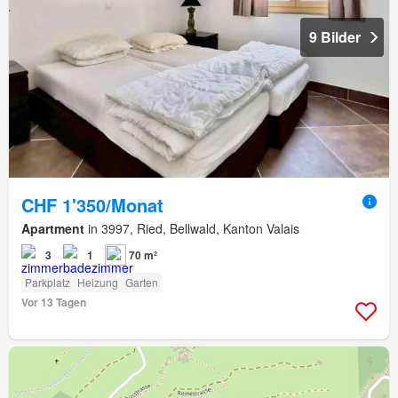
9 Bilder
CHF 1'350/Monat
Apartment
in 3997, Ried, Bellwald, Kanton Valais
3
1
70 m²
Parkplatz
Heizung
Garten
Vor 13 Tagen