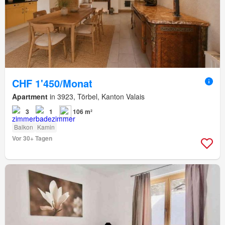
CHF 1'450/Monat
Apartment
in 3923, Törbel, Kanton Valais
3
1
106 m²
Balkon
Kamin
Vor 30+ Tagen