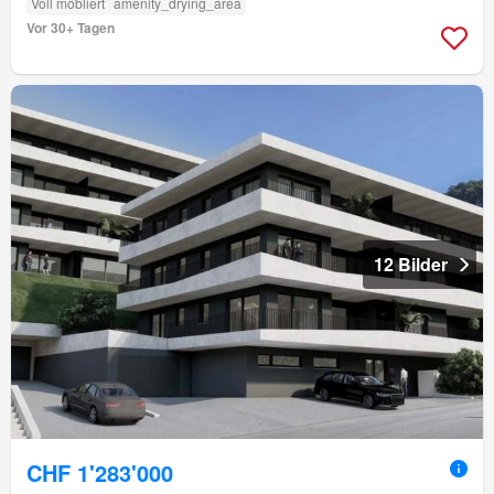
Voll möbliert
amenity_drying_area
Vor 30+ Tagen
12 Bilder
CHF 1'283'000