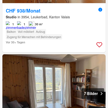
CHF 938/Monat
Studio
in 3954, Leukerbad, Kanton Valais
1
1
30 m²
Balkon
Voll möbliert
Aufzug
Zugang für Menschen mit Behinderungen
Vor 30+ Tagen
7 Bilder