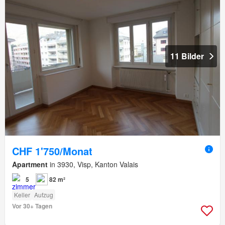
11 Bilder
CHF 1'750/Monat
Apartment
in 3930, Visp, Kanton Valais
5
82 m²
Keller
Aufzug
Vor 30+ Tagen