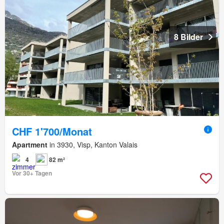
8 Bilder
CHF 1'700/Monat
Apartment
in 3930, Visp, Kanton Valais
4
82 m²
Vor 30+ Tagen