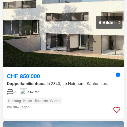
9 Bilder
CHF 850'000
Doppelfamilienhaus
in 2340, Le Noirmont, Kanton Jura
5
147 m²
Heizung
Keller
Terrasse
Garten
Vor 30+ Tagen