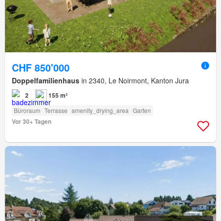
CHF 850'000
Doppelfamilienhaus
in 2340, Le Noirmont, Kanton Jura
2
155 m²
Büroraum
Terrasse
amenity_drying_area
Garten
Vor 30+ Tagen