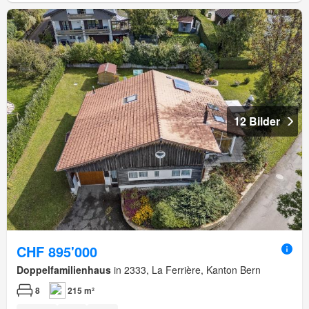
12 Bilder
CHF 895'000
Doppelfamilienhaus
in 2333, La Ferrière, Kanton Bern
8
215 m²