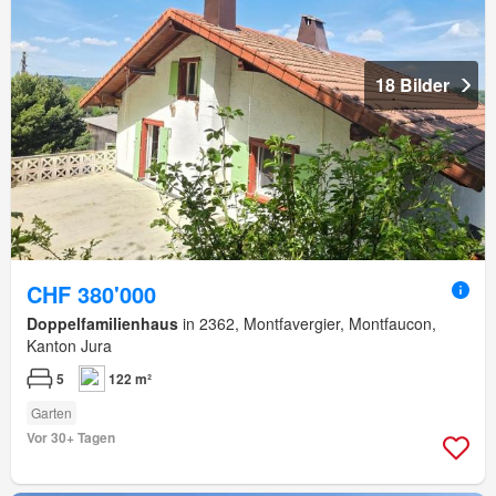
18 Bilder
CHF 380'000
Doppelfamilienhaus
in 2362, Montfavergier, Montfaucon,
Kanton Jura
5
122 m²
Garten
Vor 30+ Tagen