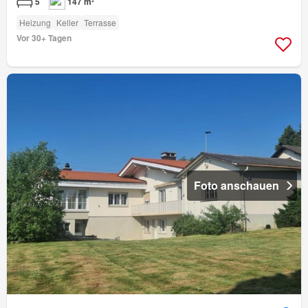
5
147 m²
Heizung
Keller
Terrasse
Vor 30+ Tagen
Foto anschauen