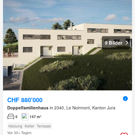
9 Bilder
CHF 880'000
Doppelfamilienhaus
in 2340, Le Noirmont, Kanton Jura
5
147 m²
Heizung
Keller
Terrasse
Vor 30+ Tagen