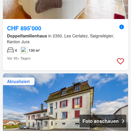
CHF 895'000
Doppelfamilienhaus
in 2350, Les Cerlatez, Saignelégier,
Kanton Jura
4
130 m²
Vor 30+ Tagen
Aktualisiert
Foto anschauen