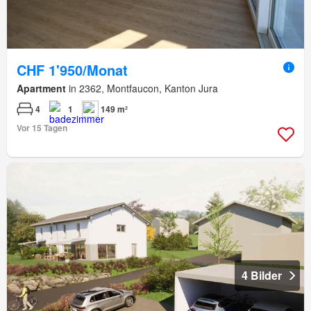
CHF 1'950/Monat
Apartment
in 2362, Montfaucon, Kanton Jura
4
1
149 m²
Vor 15 Tagen
4 Bilder