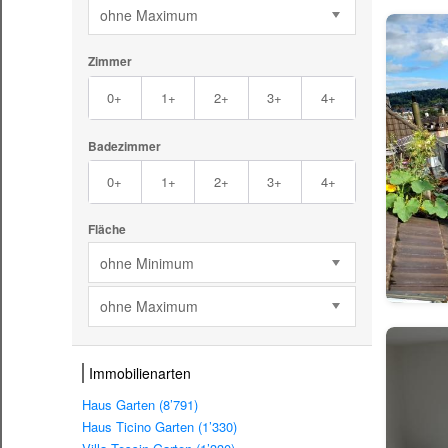
ohne Maximum
Zimmer
0+
1+
2+
3+
4+
Badezimmer
0+
1+
2+
3+
4+
Fläche
ohne Minimum
ohne Maximum
Immobilienarten
Haus Garten (8’791)
Haus Ticino Garten (1’330)