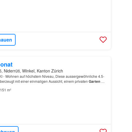
hauen
onat
, Niderrüti, Winkel, Kanton Zürich
I - Wohnen auf höchstem Niveau, Diese aussergewöhnliche 4.5-
berzeugt mit einer einmaligen Aussicht, einem privaten
Garten
mit
 den Schlafzimmern und einem Innenausbau a…
151 m²
chauen