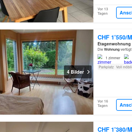
Vor 13
Ansc
Tagen
CHF 1'550/M
Etagenwohnung
Die
Wohnung
verfügt
1
zimmer
Parkplatz
Voll möbli
4 Bilder
Vor 16
Ansc
Tagen
CHF 1'380/M