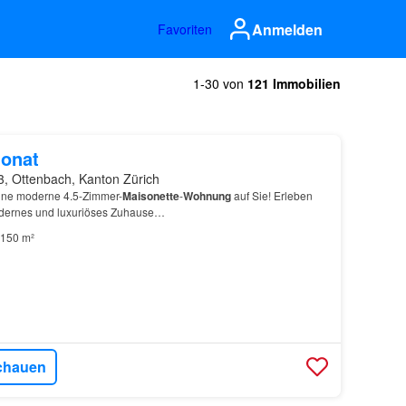
Anmelden
Favoriten
1-30 von
121 Immobilien
onat
3, Ottenbach, Kanton Zürich
eine moderne 4.5-Zimmer-
Maisonette
-
Wohnung
auf Sie! Erleben
odernes und luxuriöses Zuhause…
150 m²
chauen