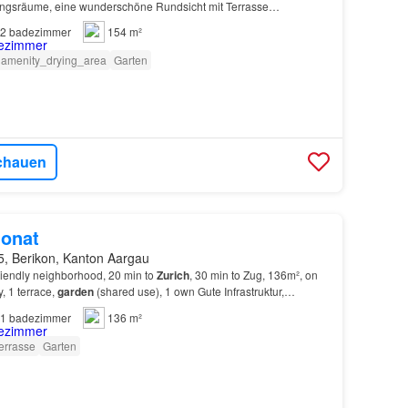
ngsräume, eine wunderschöne Rundsicht mit Terrasse…
2
badezimmer
154 m²
amenity_drying_area
Garten
chauen
onat
5, Berikon, Kanton Aargau
friendly neighborhood, 20 min to
Zurich
, 30 min to Zug, 136m², on
y, 1 terrace,
garden
(shared use), 1 own Gute Infrastruktur,
chaft, 20 min nach
Zürich
, 30 min…
1
badezimmer
136 m²
errasse
Garten