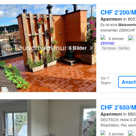
CHF 2'200/M
Apartment
in 8037
Es ist eine
Maisonett
momentan 2360CHF 
3
zimmer
6 Bilder
Terrasse
Garten
Vor 7
Ansc
Tagen
CHF 2'650/M
Apartment
in 8803
DEUTSCH, Helle 3-Z
Rüschlikon, Per, ver
Wohnbereich mit Küc
3
zimmer