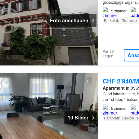
grosszügige Ergänzu
5
zimmer
Foto anschauen
Parkplatz
Terrasse
Vor 30+
Ans
Tagen
CHF 2'940/M
Apartment
in 896
Good infrastructure, 
the 1st floor, 1 balcon
freundliche Nachbars
5
zimmer
10 Bilder
Parkplatz
Balkon
T