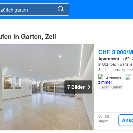
en in Garten, Zell
CHF 3'000/M
Apartment
in 891
In Ottenbach wartet 
Sie Ihr neues, top m
4
zimmer
7 Bilder
Keller
Garten
Vor 30+
Ans
Tagen