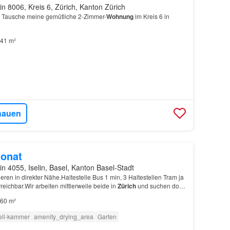
in 8006, Kreis 6, Zürich, Kanton Zürich
) Tausche meine gemütliche 2-Zimmer-
Wohnung
im Kreis 6 in
41 m²
hauen
onat
in 4055, Iselin, Basel, Kanton Basel-Stadt
ren in direkter Nähe.Haltestelle Bus 1 min, 3 Haltestellen Tram ja
reichbar.Wir arbeiten mittlerweile beide in
Zürich
und suchen dort
gen
Wohnung
mit Balkon oder…
60 m²
ell-kammer
amenity_drying_area
Garten