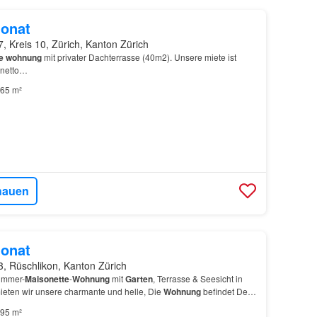
onat
, Kreis 10, Zürich, Kanton Zürich
e
wohnung
mit privater Dachterrasse (40m2). Unsere miete ist
netto…
65 m²
hauen
onat
, Rüschlikon, Kanton Zürich
immer-
Maisonette
-
Wohnung
mit
Garten
, Terrasse & Seesicht in
mieten wir unsere charmante und helle, Die
Wohnung
befindet Der
he, Gäste-WC und Zugang zur grosszügigen Ter…
95 m²