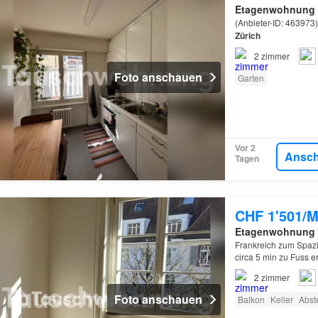
Etagenwohnung
(Anbieter-ID: 463973
Zürich
2
zimmer
Foto anschauen
Garten
Vor 2
Ansc
Tagen
CHF 1'501/M
Etagenwohnung
Frankreich zum Spazie
circa 5 min zu Fuss er
nach einer langfristi
2
zimmer
Foto anschauen
Balkon
Keller
Abst