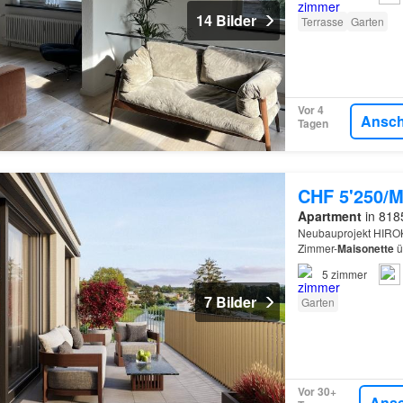
14 Bilder
Terrasse
Garten
Vor 4
Ansc
Tagen
CHF 5'250/M
Apartment
in 8185
Neubauprojekt HIROK
Zimmer-
Maisonette
ü
direktem Zugang von
5
zimmer
7 Bilder
Garten
Vor 30+
Ans