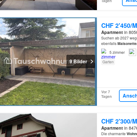
Tagen
CHF 2'450/M
Apartment
in 8050
Suchen ab 2027 wege
ebenfalls
Maisonette
mit
Garten
…
5
zimmer
9 Bilder
Garten
Vor 7
Ansc
Tagen
CHF 2'300/M
Apartment
in 847
Die charmante
Wohn