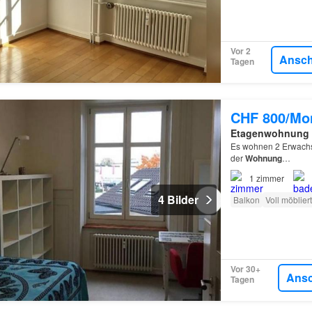
Vor 2
Ansc
Tagen
CHF 800/Mo
Etagenwohnung
Es wohnen 2 Erwachse
der
Wohnung
…
1
zimmer
4 Bilder
Balkon
Voll möbliert
Vor 30+
Ans
Tagen