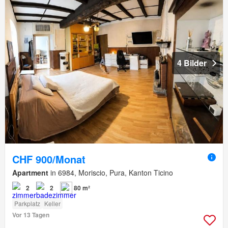
4 Bilder
CHF 900/Monat
Apartment
in 6984, Moriscio, Pura, Kanton Ticino
2
2
80 m²
Parkplatz
Keller
Vor 13 Tagen