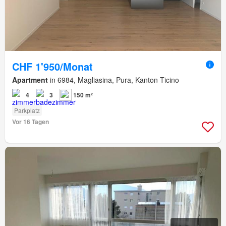
CHF 1'950/Monat
Apartment
in 6984, Magliasina, Pura, Kanton Ticino
4
3
150 m²
Parkplatz
Vor 16 Tagen