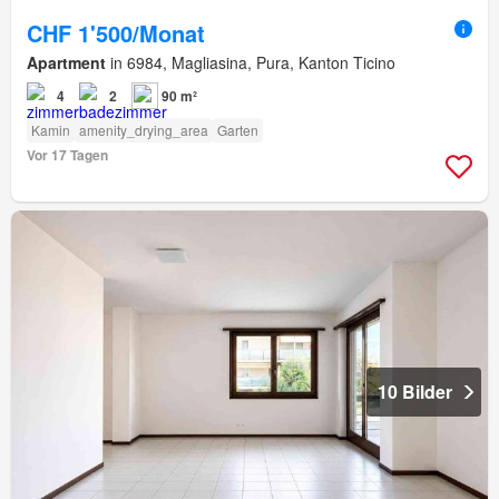
CHF 1'500/Monat
Apartment
in 6984, Magliasina, Pura, Kanton Ticino
4
2
90 m²
Kamin
amenity_drying_area
Garten
Vor 17 Tagen
10 Bilder