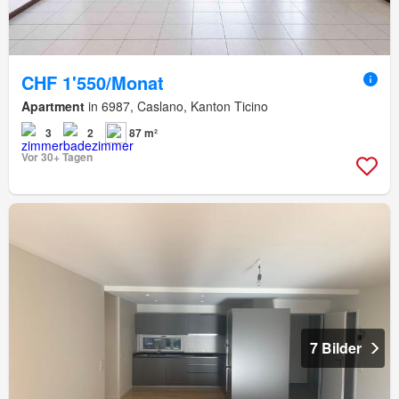
CHF 1'550/Monat
Apartment
in 6987, Caslano, Kanton Ticino
3
2
87 m²
Vor 30+ Tagen
7 Bilder