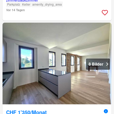
Parkplatz
Keller
amenity_drying_area
Vor 14 Tagen
8 Bilder
CHF 1'350/Monat