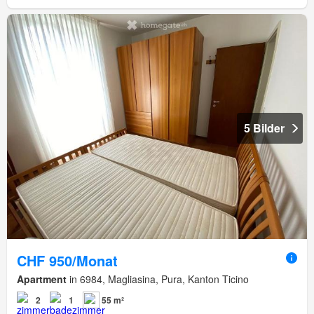
5 Bilder
CHF 950/Monat
Apartment
in 6984, Magliasina, Pura, Kanton Ticino
2
1
55 m²