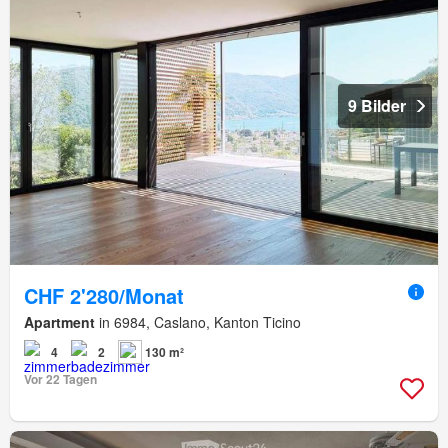
9 Bilder
CHF 2'280/Monat
Apartment
in 6984, Caslano, Kanton Ticino
4
2
130 m²
Vor 22 Tagen