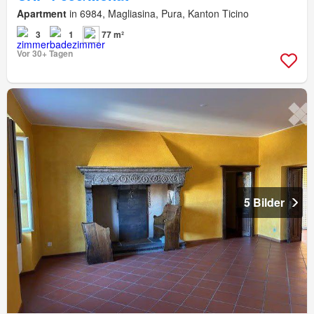
Apartment
in 6984, Magliasina, Pura, Kanton Ticino
3
1
77 m²
Vor 30+ Tagen
5 Bilder