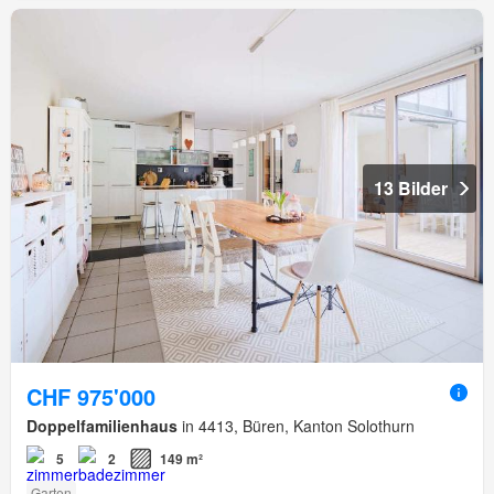
13 Bilder
CHF 975'000
Doppelfamilienhaus
in 4413, Büren, Kanton Solothurn
5
2
149 m²
Garten