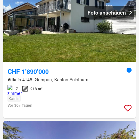
Foto anschauen
CHF 1'890'000
Villa
in 4145, Gempen, Kanton Solothurn
7
218 m²
Kamin
Vor 30+ Tagen