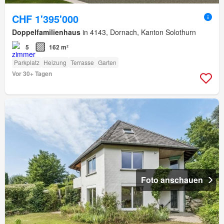
CHF 1'395'000
Doppelfamilienhaus
in 4143, Dornach, Kanton Solothurn
5
162 m²
Parkplatz
Heizung
Terrasse
Garten
Vor 30+ Tagen
Foto anschauen