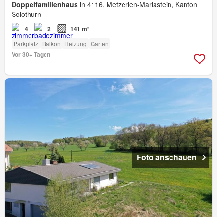
Doppelfamilienhaus
in 4116, Metzerlen-Mariastein, Kanton
Solothurn
4
2
141 m²
Parkplatz
Balkon
Heizung
Garten
Vor 30+ Tagen
Foto anschauen