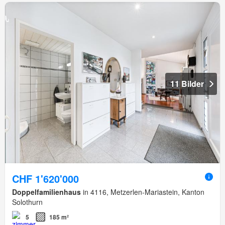
11 Bilder
CHF 1'620'000
Doppelfamilienhaus
in 4116, Metzerlen-Mariastein, Kanton
Solothurn
5
185 m²