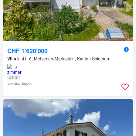
CHF 1'620'000
Villa
in 4116, Metzerlen-Mariastein, Kanton Solothurn
5
Garten
Vor 30+ Tagen