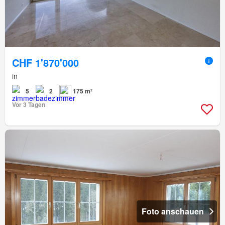
CHF 1'870'000
in
5
2
175 m²
Vor 3 Tagen
Foto anschauen