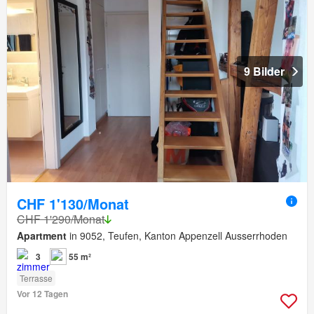
9 Bilder
CHF 1'130/Monat
CHF 1'290/Monat
Apartment
in 9052, Teufen, Kanton Appenzell Ausserrhoden
3
55 m²
Terrasse
Vor 12 Tagen