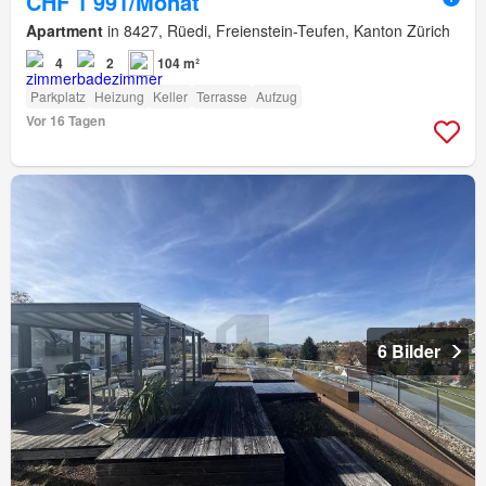
CHF 1'991/Monat
Apartment
in 8427, Rüedi, Freienstein-Teufen, Kanton Zürich
4
2
104 m²
Parkplatz
Heizung
Keller
Terrasse
Aufzug
Vor 16 Tagen
6 Bilder