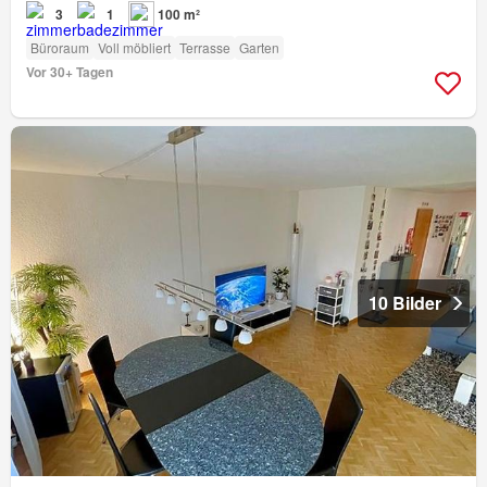
3
1
100 m²
Büroraum
Voll möbliert
Terrasse
Garten
Vor 30+ Tagen
10 Bilder