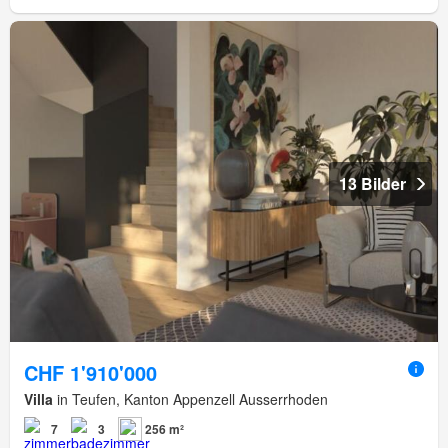
13 Bilder
CHF 1'910'000
Villa
in Teufen, Kanton Appenzell Ausserrhoden
7
3
256 m²