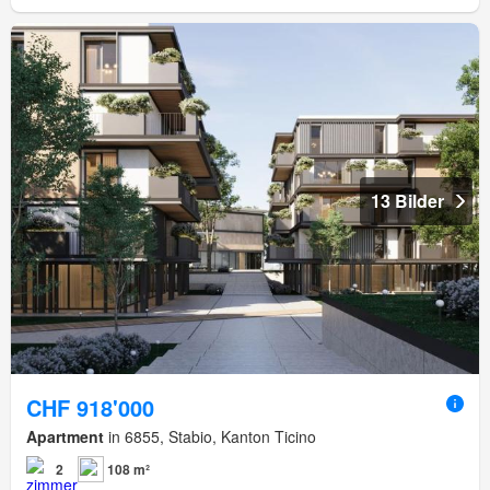
13 Bilder
CHF 918'000
Apartment
in 6855, Stabio, Kanton Ticino
2
108 m²