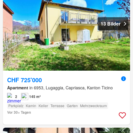
13 Bilder
CHF 725'000
Apartment
in 6953, Lugaggia, Capriasca, Kanton Ticino
2
145 m²
Parkplatz
Kamin
Keller
Terrasse
Garten
Mehrzweckraum
Vor 30+ Tagen