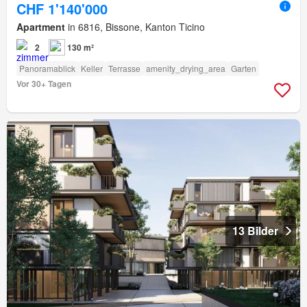
CHF 1'140'000
Apartment
in 6816, Bissone, Kanton Ticino
2
130 m²
Panoramablick
Keller
Terrasse
amenity_drying_area
Garten
Vor 30+ Tagen
13 Bilder