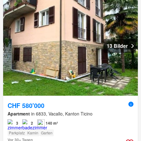
13 Bilder
CHF 580'000
Apartment
in 6833, Vacallo, Kanton Ticino
3
2
140 m²
Parkplatz
Kamin
Garten
Vor 30+ Tagen