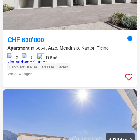
CHF 630'000
Apartment
in 6864, Arzo, Mendrisio, Kanton Ticino
3
3
136 m²
Parkplatz
Keller
Terrasse
Garten
Vor 30+ Tagen