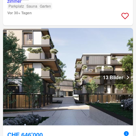
Parkplatz
Sauna
Garten
Vor 30+ Tagen
13 Bilder
CHF 646'000