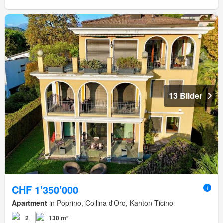
13 Bilder
CHF 1'350'000
Apartment
in Poprino, Collina d'Oro, Kanton Ticino
2
130 m²