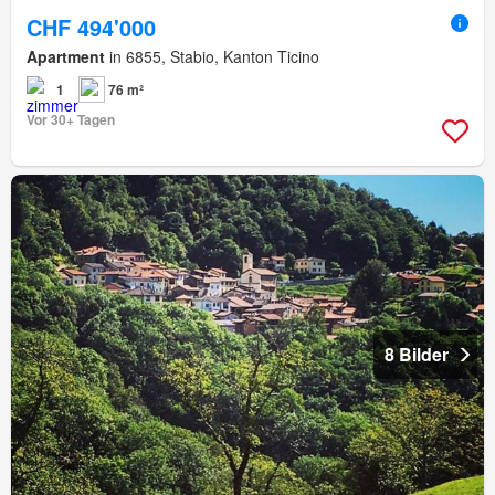
CHF 494'000
Apartment
in 6855, Stabio, Kanton Ticino
1
76 m²
Vor 30+ Tagen
8 Bilder