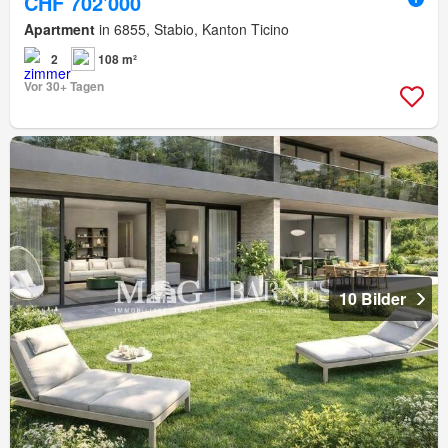
CHF 702'000
Apartment
in 6855, Stabio, Kanton Ticino
2
108 m²
Vor 30+ Tagen
10 Bilder