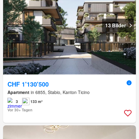
13 Bilder
CHF 1'130'500
Apartment
in 6855, Stabio, Kanton Ticino
3
133 m²
Vor 30+ Tagen