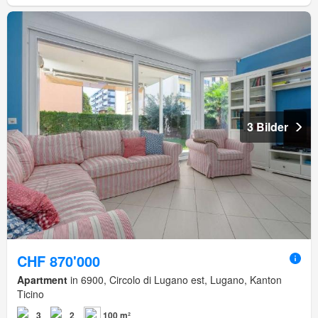
3 Bilder
CHF 870'000
Apartment
in 6900, Circolo di Lugano est, Lugano, Kanton
Ticino
3
2
100 m²