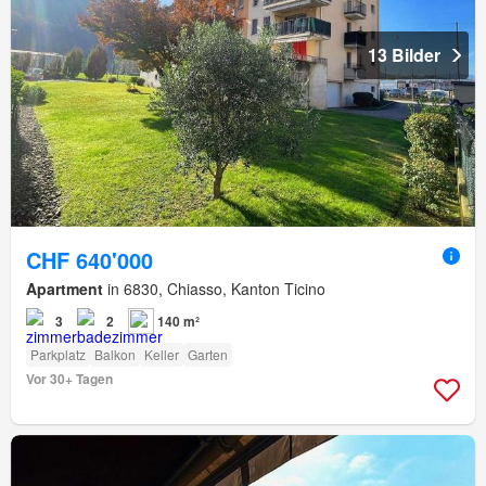
13 Bilder
CHF 640'000
Apartment
in 6830, Chiasso, Kanton Ticino
3
2
140 m²
Parkplatz
Balkon
Keller
Garten
Vor 30+ Tagen