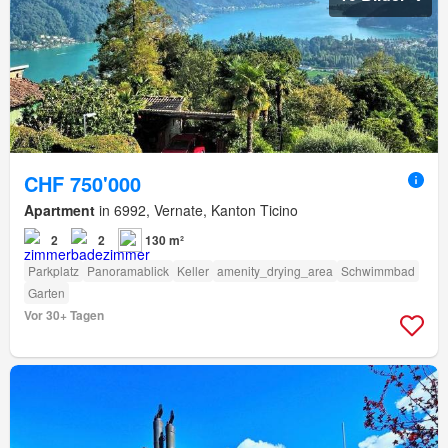
CHF 750'000
Apartment
in 6992, Vernate, Kanton Ticino
2
2
130 m²
Parkplatz
Panoramablick
Keller
amenity_drying_area
Schwimmbad
Garten
Vor 30+ Tagen