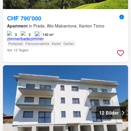
CHF 790'000
Apartment
in Prada, Alto Malcantone, Kanton Ticino
3
2
140 m²
Parkplatz
Panoramablick
Keller
Garten
Vor 12 Tagen
12 Bilder