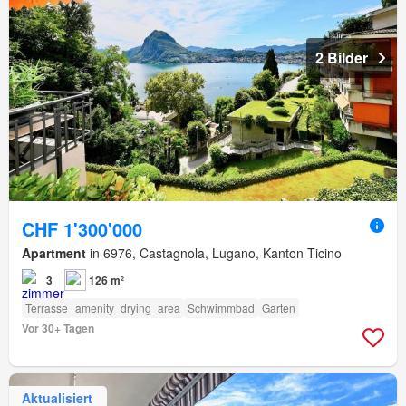
2 Bilder
CHF 1'300'000
Apartment
in 6976, Castagnola, Lugano, Kanton Ticino
3
126 m²
Terrasse
amenity_drying_area
Schwimmbad
Garten
Vor 30+ Tagen
Aktualisiert