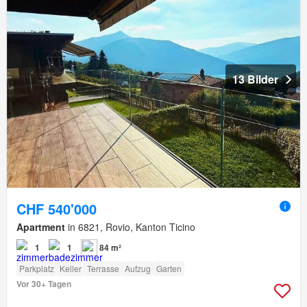
13 Bilder
CHF 540'000
Apartment
in 6821, Rovio, Kanton Ticino
1
1
84 m²
Parkplatz
Keller
Terrasse
Aufzug
Garten
Vor 30+ Tagen