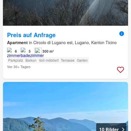
Preis auf Anfrage
Apartment
in Circolo di Lugano est, Lugano, Kanton Ticino
6
5
300 m²
Parkplatz
Balkon
Voll möbliert
Terrasse
Garten
Vor 30+ Tagen
10 Bilder