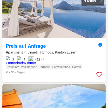
4 Bilder
Preis auf Anfrage
Apartment
in Lingetli, Romoos, Kanton Luzern
3
4
452 m²
Parkplatz
Voll möbliert
Terrasse
Schwimmbad
Garten
Vor 30+ Tagen