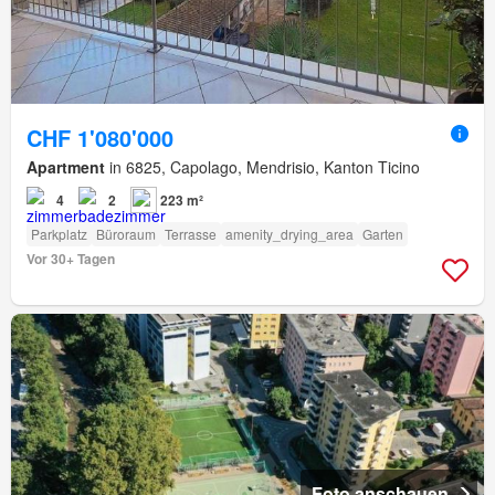
CHF 1'080'000
Apartment
in 6825, Capolago, Mendrisio, Kanton Ticino
4
2
223 m²
Parkplatz
Büroraum
Terrasse
amenity_drying_area
Garten
Vor 30+ Tagen
Foto anschauen