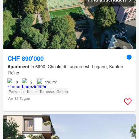
CHF 890'000
Apartment
in 6900, Circolo di Lugano est, Lugano, Kanton
Ticino
3
2
110 m²
Parkplatz
Keller
Terrasse
Garten
Vor 12 Tagen