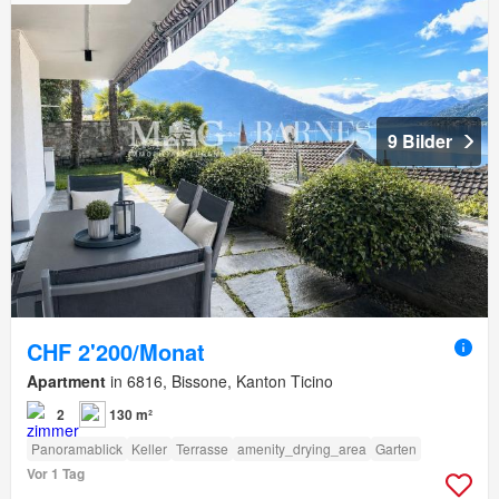
9 Bilder
CHF 2'200/Monat
Apartment
in 6816, Bissone, Kanton Ticino
2
130 m²
Panoramablick
Keller
Terrasse
amenity_drying_area
Garten
Vor 1 Tag