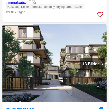
Parkplatz
Keller
Terrasse
amenity_drying_area
Garten
Vor 30+ Tagen
13 Bilder