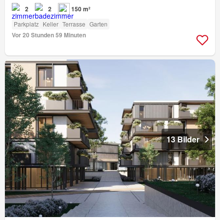
2
2
150 m²
Parkplatz
Keller
Terrasse
Garten
Vor 20 Stunden 59 Minuten
13 Bilder