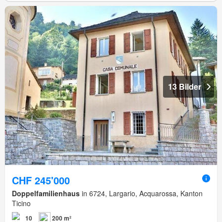
13 Bilder
CHF 245'000
Doppelfamilienhaus
in 6724, Largario, Acquarossa, Kanton
Ticino
10
200 m²