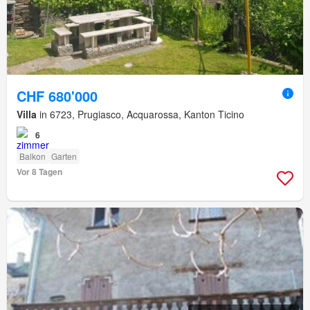
CHF 680'000
Villa
in 6723, Prugiasco, Acquarossa, Kanton Ticino
6
Balkon
Garten
Vor 8 Tagen