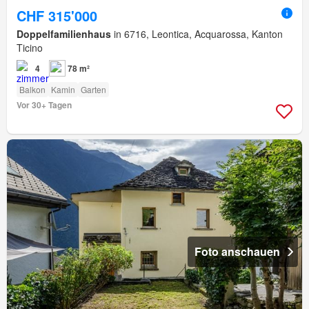
CHF 315'000
Doppelfamilienhaus
in 6716, Leontica, Acquarossa, Kanton
Ticino
4
78 m²
Balkon
Kamin
Garten
Vor 30+ Tagen
Foto anschauen