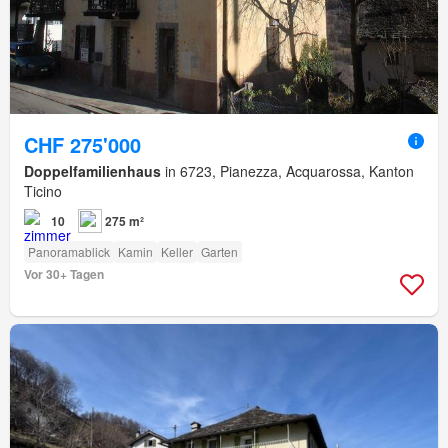
CHF 275'000
Doppelfamilienhaus
in 6723, Pianezza, Acquarossa, Kanton
Ticino
10
275 m²
Panoramablick
Kamin
Keller
Garten
Vor 30+ Tagen