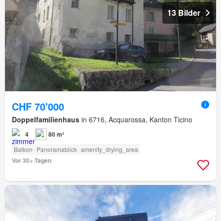
13 Bilder
CHF 70'000
Doppelfamilienhaus
in 6716, Acquarossa, Kanton Ticino
4
80 m²
Balkon
Panoramablick
amenity_drying_area
Vor 30+ Tagen