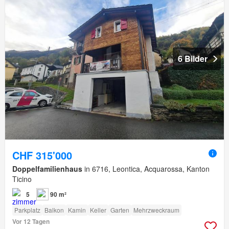
6 Bilder
CHF 315'000
Doppelfamilienhaus
in 6716, Leontica, Acquarossa, Kanton
Ticino
5
90 m²
Parkplatz
Balkon
Kamin
Keller
Garten
Mehrzweckraum
Vor 12 Tagen