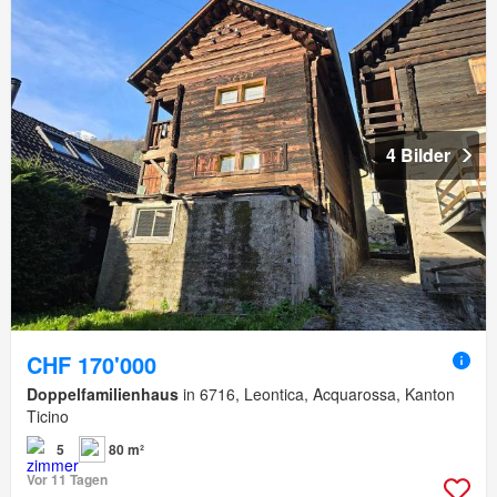
4 Bilder
CHF 170'000
Doppelfamilienhaus
in 6716, Leontica, Acquarossa, Kanton
Ticino
5
80 m²
Vor 11 Tagen