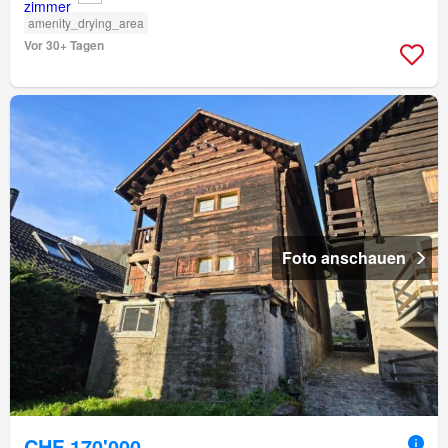
amenity_drying_area
Vor 30+ Tagen
Foto anschauen
CHF 170'000