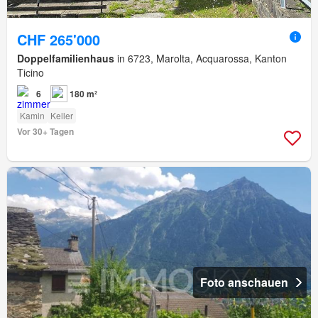
CHF 265'000
Doppelfamilienhaus
in 6723, Marolta, Acquarossa, Kanton
Ticino
6
180 m²
Kamin
Keller
Vor 30+ Tagen
Foto anschauen