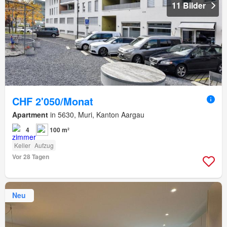
11 Bilder
CHF 2'050/Monat
Apartment
in 5630, Muri, Kanton Aargau
4
100 m²
Keller
Aufzug
Vor 28 Tagen
Neu