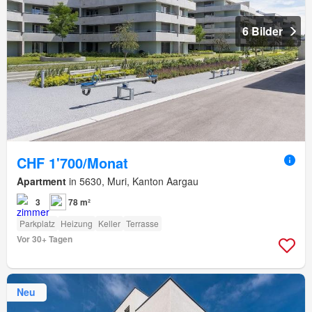
6 Bilder
CHF 1'700/Monat
Apartment
in 5630, Muri, Kanton Aargau
3
78 m²
Parkplatz
Heizung
Keller
Terrasse
Vor 30+ Tagen
Neu