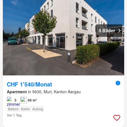
5 Bilder
CHF 1'540/Monat
Apartment
in 5630, Muri, Kanton Aargau
3
66 m²
Balkon
Keller
Aufzug
Vor 1 Tag