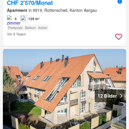
CHF 2'570/Monat
Apartment
in 8919, Rottenschwil, Kanton Aargau
5
129 m²
Parkplatz
Balkon
Keller
Vor 8 Tagen
12 Bilder