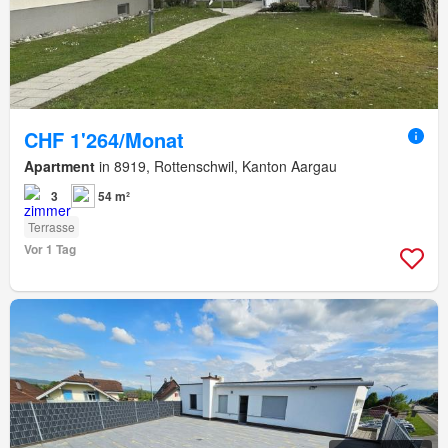
CHF 1'264/Monat
Apartment
in 8919, Rottenschwil, Kanton Aargau
3
54 m²
Terrasse
Vor 1 Tag