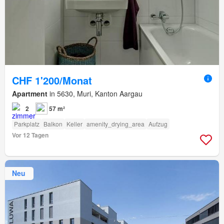
CHF 1'200/Monat
Apartment
in 5630, Muri, Kanton Aargau
2
57 m²
Parkplatz
Balkon
Keller
amenity_drying_area
Aufzug
Vor 12 Tagen
Neu