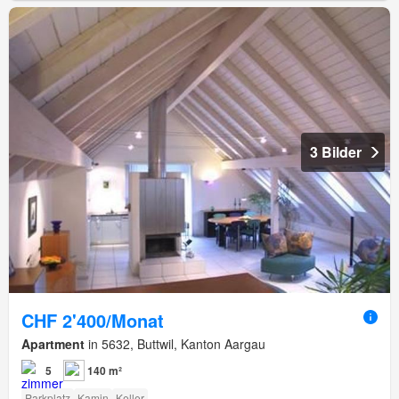
3 Bilder
CHF 2'400/Monat
Apartment
in 5632, Buttwil, Kanton Aargau
5
140 m²
Parkplatz
Kamin
Keller