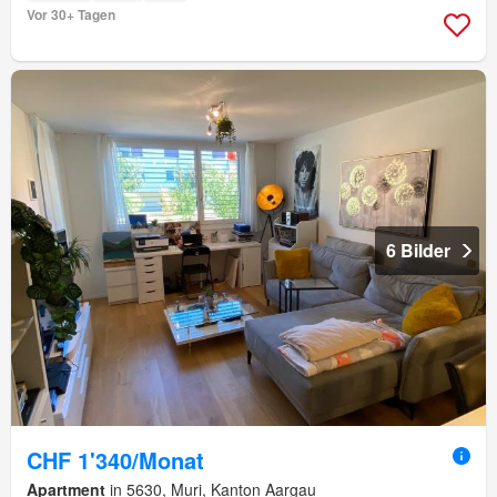
Vor 30+ Tagen
6 Bilder
CHF 1'340/Monat
Apartment
in 5630, Muri, Kanton Aargau