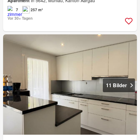
Apartment
in 5642, Mühlau, Kanton Aargau
7
257 m²
Vor 30+ Tagen
11 Bilder