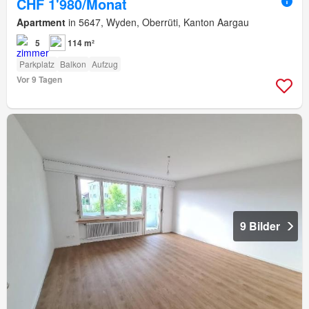
CHF 1'980/Monat
Apartment
in 5647, Wyden, Oberrüti, Kanton Aargau
5
114 m²
Parkplatz
Balkon
Aufzug
Vor 9 Tagen
9 Bilder