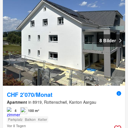
8 Bilder
CHF 2'070/Monat
Apartment
in 8919, Rottenschwil, Kanton Aargau
4
100 m²
Parkplatz
Balkon
Keller
Vor 8 Tagen