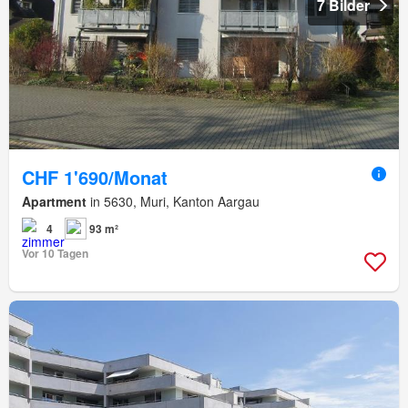
7 Bilder
CHF 1'690/Monat
Apartment
in 5630, Muri, Kanton Aargau
4
93 m²
Vor 10 Tagen