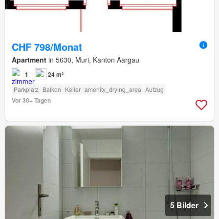
CHF 798/Monat
Apartment
in 5630, Muri, Kanton Aargau
1
24 m²
Parkplatz
Balkon
Keller
amenity_drying_area
Aufzug
Vor 30+ Tagen
5 Bilder