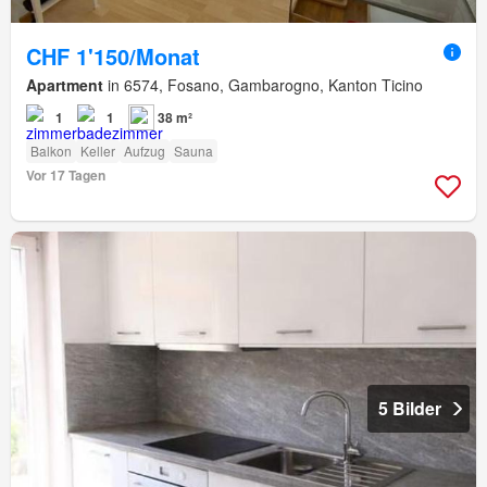
CHF 1'150/Monat
Apartment
in 6574, Fosano, Gambarogno, Kanton Ticino
1
1
38 m²
Balkon
Keller
Aufzug
Sauna
Vor 17 Tagen
5 Bilder