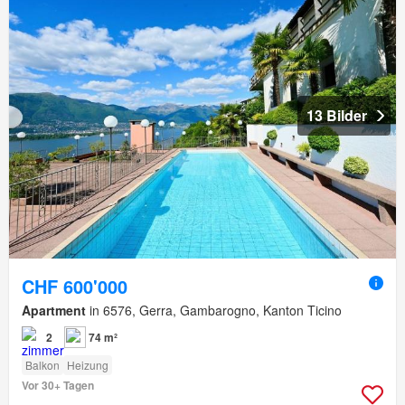
13 Bilder
CHF 600'000
Apartment
in 6576, Gerra, Gambarogno, Kanton Ticino
2
74 m²
Balkon
Heizung
Vor 30+ Tagen