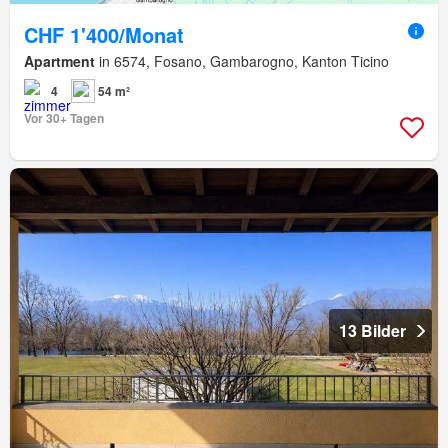
CHF 1'400/Monat
Apartment
in 6574, Fosano, Gambarogno, Kanton Ticino
4
54 m²
Vor 30+ Tagen
13 Bilder