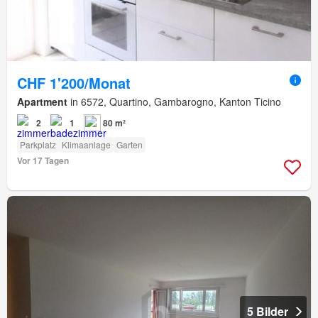
CHF 1'200/Monat
Apartment
in 6572, Quartino, Gambarogno, Kanton Ticino
2
1
80 m²
Parkplatz
Klimaanlage
Garten
Vor 17 Tagen
5 Bilder