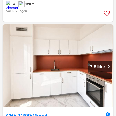
4
120 m²
Vor 30+ Tagen
7 Bilder
CHF 1'300/Monat