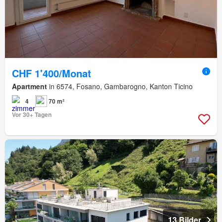
CHF 1'400/Monat
Apartment
in 6574, Fosano, Gambarogno, Kanton Ticino
4
70 m²
Vor 30+ Tagen
13 Bilder