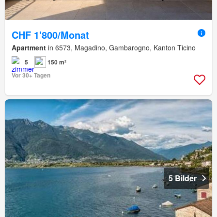
CHF 1'800/Monat
Apartment
in 6573, Magadino, Gambarogno, Kanton Ticino
5
150 m²
Vor 30+ Tagen
5 Bilder