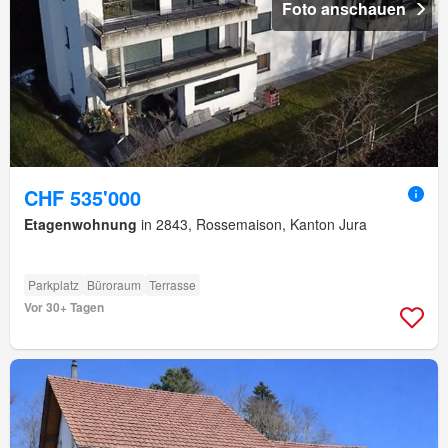
Foto anschauen
CHF 535'000
Etagenwohnung
in 2843, Rossemaison, Kanton Jura
Parkplatz
Büroraum
Terrasse
Vor 30+ Tagen