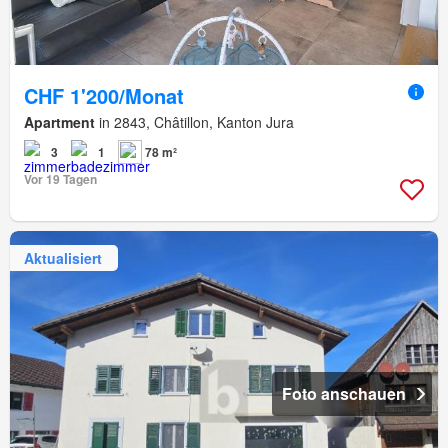
CHF 1'200/Monat
Apartment
in 2843, Châtillon, Kanton Jura
3
1
78 m²
Vor 19 Tagen
Aktualisiert
Foto anschauen