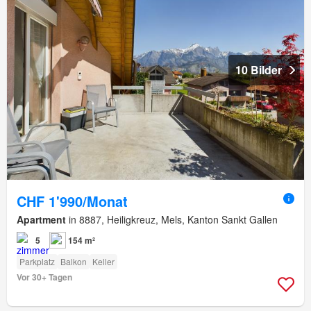
10 Bilder
CHF 1'990/Monat
Apartment
in 8887, Heiligkreuz, Mels, Kanton Sankt Gallen
5
154 m²
Parkplatz
Balkon
Keller
Vor 30+ Tagen