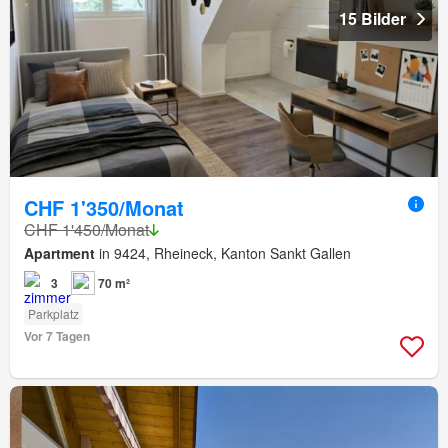
15 Bilder
CHF 1'350/Monat
CHF 1'450/Monat
Apartment
in 9424, Rheineck, Kanton Sankt Gallen
3
70 m²
Parkplatz
Vor 7 Tagen