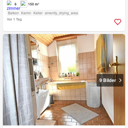
6
150 m²
Balkon
Kamin
Keller
amenity_drying_area
Vor 1 Tag
9 Bilder