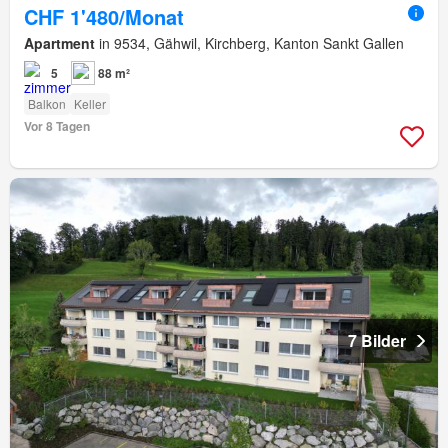
CHF 1'480/Monat
Apartment
in 9534, Gähwil, Kirchberg, Kanton Sankt Gallen
5
88 m²
Balkon
Keller
Vor 8 Tagen
7 Bilder