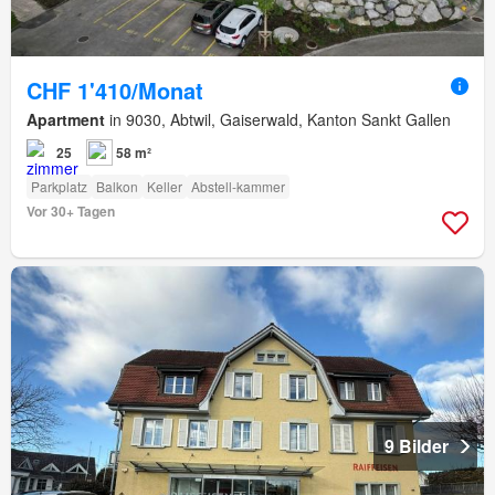
CHF 1'410/Monat
Apartment
in 9030, Abtwil, Gaiserwald, Kanton Sankt Gallen
25
58 m²
Parkplatz
Balkon
Keller
Abstell-kammer
Vor 30+ Tagen
9 Bilder