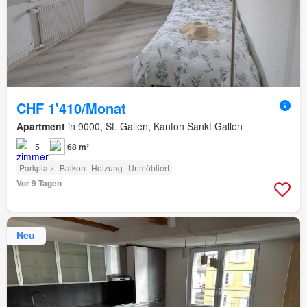
CHF 1'410/Monat
Apartment
in 9000, St. Gallen, Kanton Sankt Gallen
5
68 m²
Parkplatz
Balkon
Heizung
Unmöbliert
Vor 9 Tagen
Neu