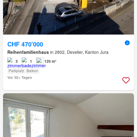
CHF 470'000
Reihenfamilienhaus
in 2802, Develier, Kanton Jura
3
1
120 m²
Parkplatz
Balkon
Vor 30+ Tagen