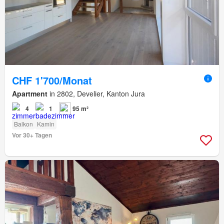
CHF 1'700/Monat
Apartment
in 2802, Develier, Kanton Jura
4
1
95 m²
Balkon
Kamin
Vor 30+ Tagen