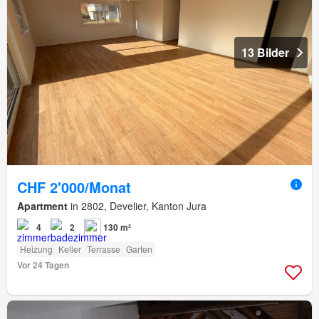
13 Bilder
CHF 2'000/Monat
Apartment
in 2802, Develier, Kanton Jura
4
2
130 m²
Heizung
Keller
Terrasse
Garten
Vor 24 Tagen