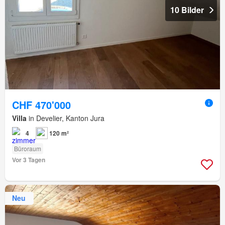
10 Bilder
CHF 470'000
Villa
in Develier, Kanton Jura
4
120 m²
Büroraum
Vor 3 Tagen
Neu