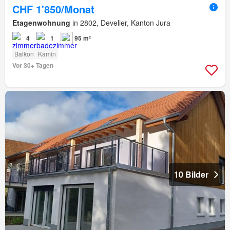
CHF 1'850/Monat
Etagenwohnung
in 2802, Develier, Kanton Jura
4
1
95 m²
Balkon
Kamin
Vor 30+ Tagen
10 Bilder