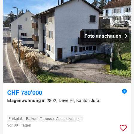
Foto anschauen
CHF 780'000
Etagenwohnung
in 2802, Develier, Kanton Jura
Parkplatz
Balkon
Terrasse
Abstell-kammer
Vor 30+ Tagen