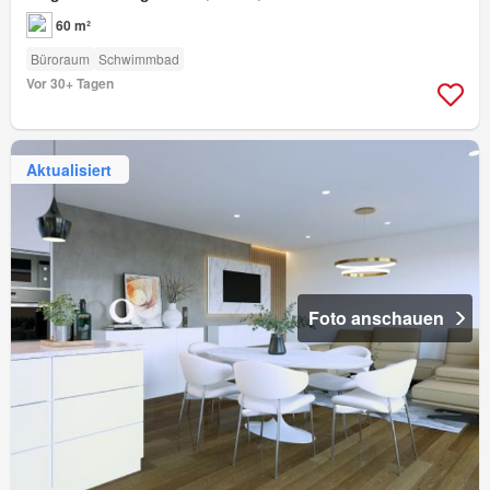
60 m²
Büroraum
Schwimmbad
Vor 30+ Tagen
Aktualisiert
Foto anschauen