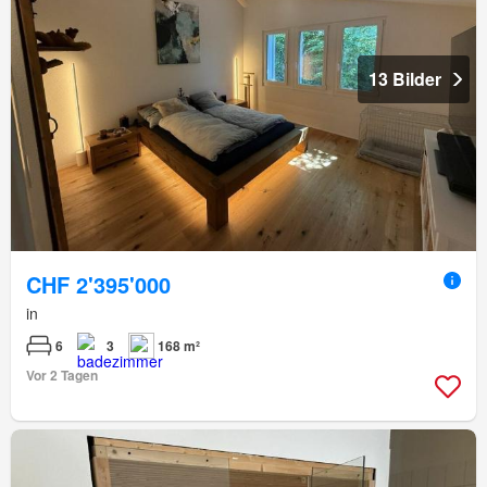
13 Bilder
CHF 2'395'000
in
6
3
168 m²
Vor 2 Tagen