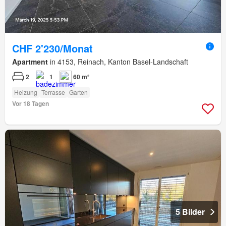
CHF 2'230/Monat
Apartment
in 4153, Reinach, Kanton Basel-Landschaft
2
1
60 m²
Heizung
Terrasse
Garten
Vor 18 Tagen
5 Bilder