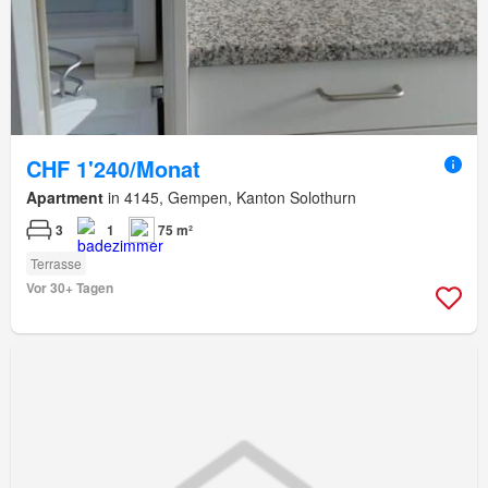
CHF 1'240/Monat
Apartment
in 4145, Gempen, Kanton Solothurn
3
1
75 m²
Terrasse
Vor 30+ Tagen