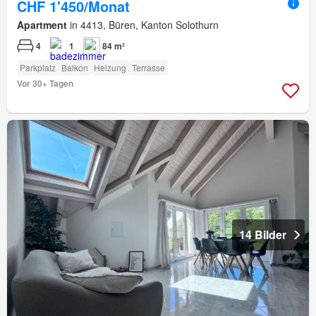
CHF 1'450/Monat
Apartment
in 4413, Büren, Kanton Solothurn
4
1
84 m²
Parkplatz
Balkon
Heizung
Terrasse
Vor 30+ Tagen
14 Bilder