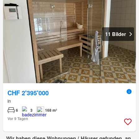
11 Bilder
CHF 2'395'000
in
6
3
168 m²
Vor 9 Tagen
Wir haben diese Wohnungen / Häuser gefunden, an