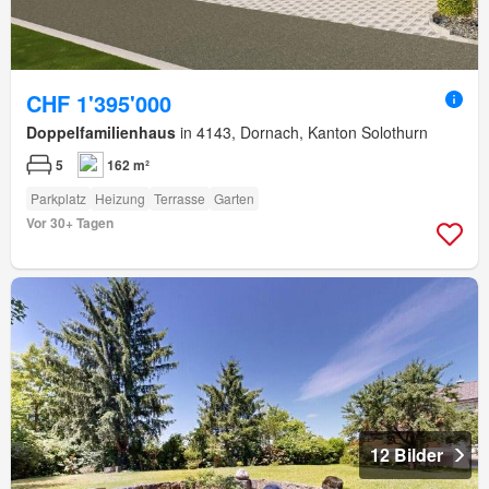
CHF 1'395'000
Doppelfamilienhaus
in 4143, Dornach, Kanton Solothurn
5
162 m²
Parkplatz
Heizung
Terrasse
Garten
Vor 30+ Tagen
12 Bilder