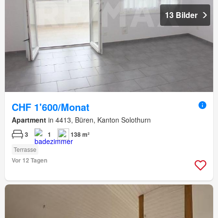
13 Bilder
CHF 1'600/Monat
Apartment
in 4413, Büren, Kanton Solothurn
3
1
138 m²
Terrasse
Vor 12 Tagen