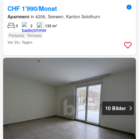
CHF 1'990/Monat
Apartment
in 4206, Seewen, Kanton Solothurn
3
2
135 m²
Parkplatz
Terrasse
Vor 30+ Tagen
10 Bilder