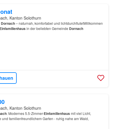
onat
ach, Kanton Solothurn
n
Dornach
– naturnah, komfortabel und lichtdurchflutetWillkommen
Einfamilienhaus
in der beliebten Gemeinde
Dornach
hauen
00
ach, Kanton Solothurn
nach
: Modernes 5.5-Zimmer-
Einfamilienhaus
mit viel Licht,
e und familienfreundlichem Garten - ruhig nahe am Wald,