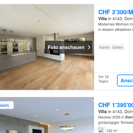
CHF 3'300/M
Villa
in 4143, Dorn
Modernes Wohnen i
in diesem attraktiven
Foto anschauen
Kamin
Garten
Vor 28
Ansc
Tagen
CHF 1'395'0
siert
Villa
in 4143, Dorn
Neubau 2026 in
Dor
grosszügiger Terrass
162 m²