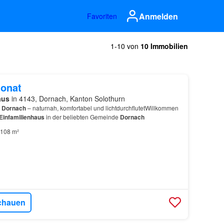
Anmelden
Favoriten
1-10 von
10 Immobilien
onat
aus
in 4143, Dornach, Kanton Solothurn
n
Dornach
– naturnah, komfortabel und lichtdurchflutetWillkommen
Einfamilienhaus
in der beliebten Gemeinde
Dornach
108 m²
chauen