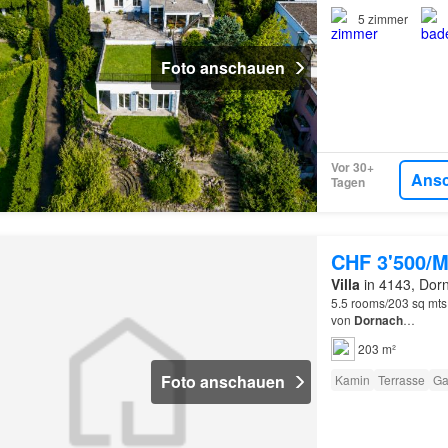
5
zimmer
Foto anschauen
Vor 30+
Ans
Tagen
CHF 3'500/M
Villa
in 4143, Dorn
5.5 rooms/203 sq mts
von
Dornach
…
203 m²
Foto anschauen
Kamin
Terrasse
Ga