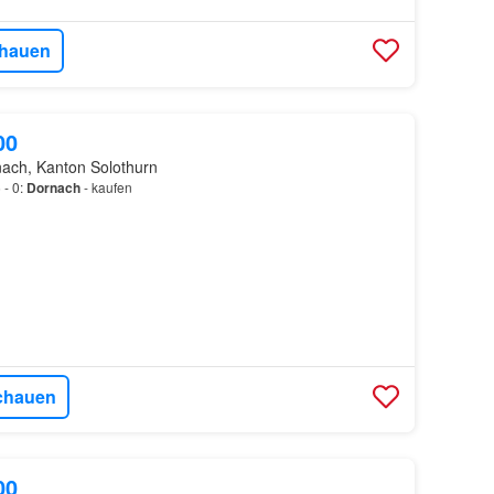
hauen
00
ach, Kanton Solothurn
 - 0:
Dornach
- kaufen
chauen
00