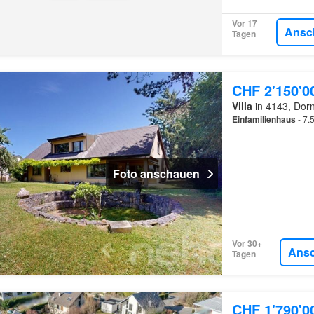
Vor 17
Ansc
Tagen
CHF 2'150'0
Villa
in 4143, Dorn
Einfamilienhaus
- 7.5
Foto anschauen
Vor 30+
Ans
Tagen
CHF 1'790'0