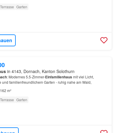
Terrasse
Garten
hauen
00
aus
in 4143, Dornach, Kanton Solothurn
nach
: Modernes 5.5-Zimmer-
Einfamilienhaus
mit viel Licht,
e und familienfreundlichem Garten - ruhig nahe am Wald,
162 m²
Terrasse
Garten