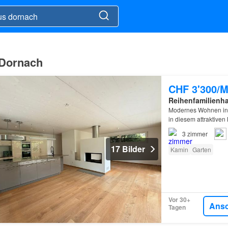
 Dornach
CHF 3'300/M
Reihenfamilienh
Modernes Wohnen i
in diesem attraktiven
3
zimmer
17 Bilder
Kamin
Garten
Vor 30+
Ans
Tagen