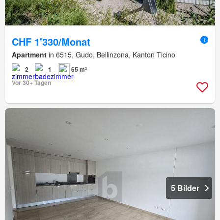
CHF 1'330/Monat
Apartment
in 6515, Gudo, Bellinzona, Kanton Ticino
2
1
65 m²
Vor 30+ Tagen
5 Bilder