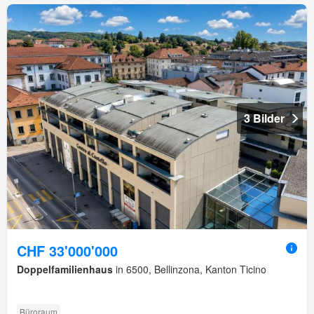
3 Bilder
CHF 33'000'000
Doppelfamilienhaus
in 6500, Bellinzona, Kanton Ticino
Büroraum