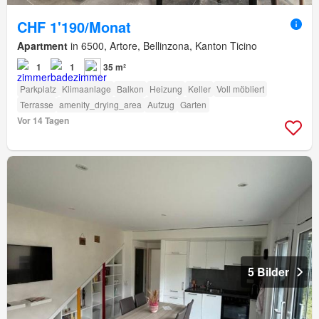
CHF 1'190/Monat
Apartment
in 6500, Artore, Bellinzona, Kanton Ticino
1
1
35 m²
Parkplatz
Klimaanlage
Balkon
Heizung
Keller
Voll möbliert
Terrasse
amenity_drying_area
Aufzug
Garten
Vor 14 Tagen
5 Bilder