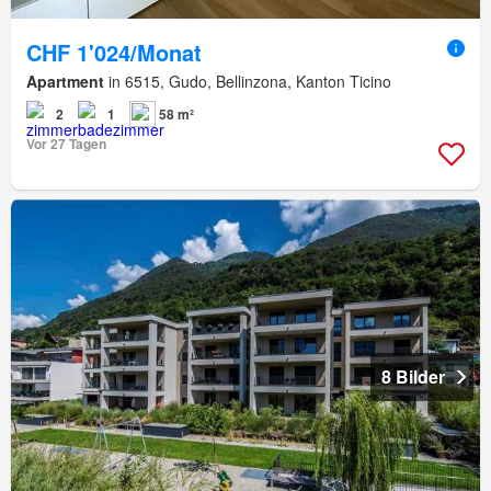
CHF 1'024/Monat
Apartment
in 6515, Gudo, Bellinzona, Kanton Ticino
2
1
58 m²
Vor 27 Tagen
8 Bilder