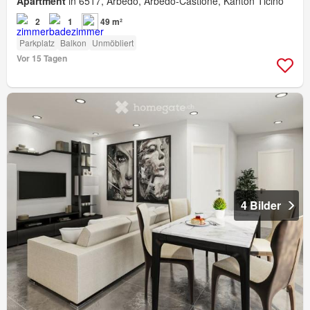
Apartment
in 6517, Arbedo, Arbedo-Castione, Kanton Ticino
2
1
49 m²
Parkplatz
Balkon
Unmöbliert
Vor 15 Tagen
4 Bilder