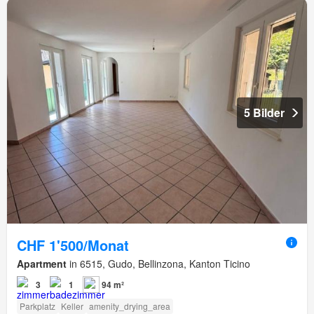
5 Bilder
CHF 1'500/Monat
Apartment
in 6515, Gudo, Bellinzona, Kanton Ticino
3
1
94 m²
Parkplatz
Keller
amenity_drying_area