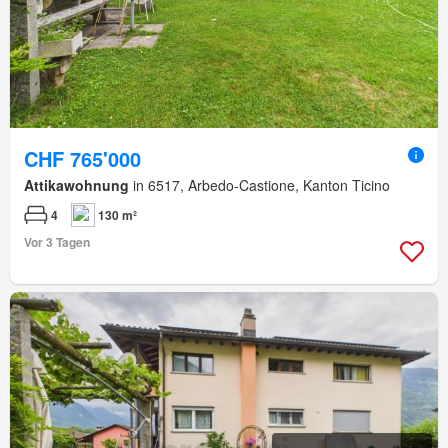
CHF 765'000
Attikawohnung
in 6517, Arbedo-Castione, Kanton Ticino
4
130 m²
Vor 3 Tagen