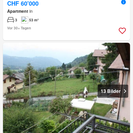
CHF 60'000
Apartment
in
3
53 m²
Vor 30+ Tagen
13 Bilder