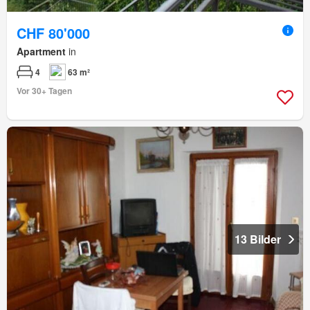
CHF 80'000
Apartment
in
4
63 m²
Vor 30+ Tagen
13 Bilder