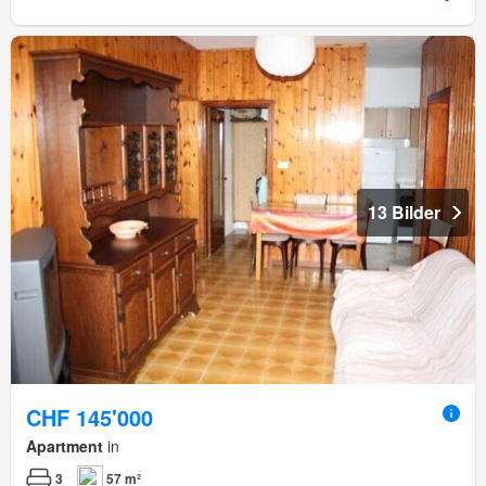
13 Bilder
CHF 145'000
Apartment
in
3
57 m²