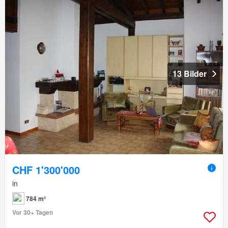
13 Bilder
CHF 1'300'000
in
784 m²
Vor 30+ Tagen