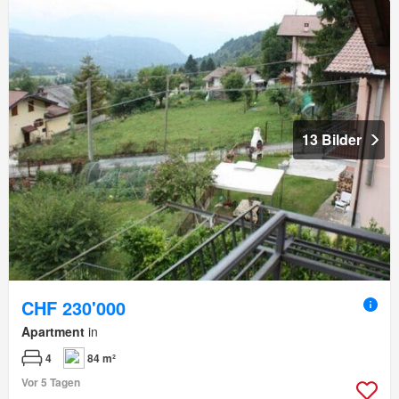
13 Bilder
CHF 230'000
Apartment
in
4
84 m²
Vor 5 Tagen