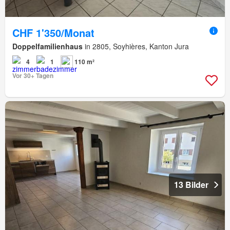
CHF 1'350/Monat
Doppelfamilienhaus
in 2805, Soyhières, Kanton Jura
4
1
110 m²
Vor 30+ Tagen
13 Bilder