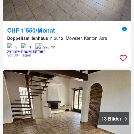
CHF 1'550/Monat
Doppelfamilienhaus
in 2812, Movelier, Kanton Jura
5
1
220 m²
Vor 30+ Tagen
13 Bilder