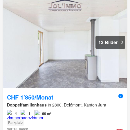
13 Bilder
CHF 1'850/Monat
Doppelfamilienhaus
in 2800, Delémont, Kanton Jura
4
1
60 m²
Parkplatz
Vor 15 Tagen