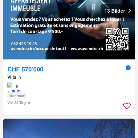
13 Bilder
CHF 570'000
Villa
in
6
Büroraum
Vor 24 Tagen