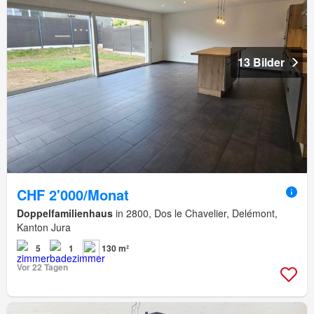
13 Bilder
CHF 2'000/Monat
Doppelfamilienhaus
in 2800, Dos le Chavelier, Delémont,
Kanton Jura
5
1
130 m²
Vor 22 Tagen