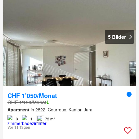
5 Bilder
CHF 1'050/Monat
CHF 1'150/Monat
Apartment
in 2822, Courroux, Kanton Jura
3
1
72 m²
Vor 11 Tagen