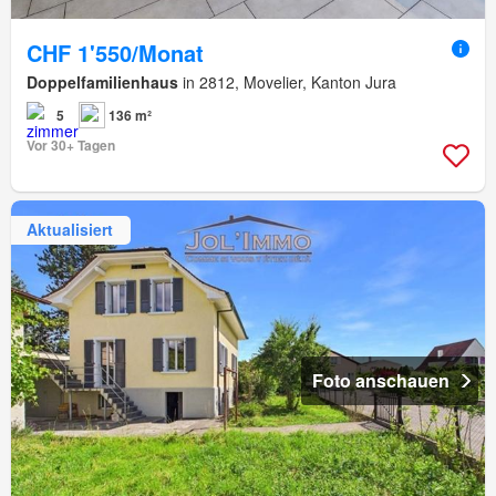
CHF 1'550/Monat
Doppelfamilienhaus
in 2812, Movelier, Kanton Jura
5
136 m²
Vor 30+ Tagen
Aktualisiert
Foto anschauen