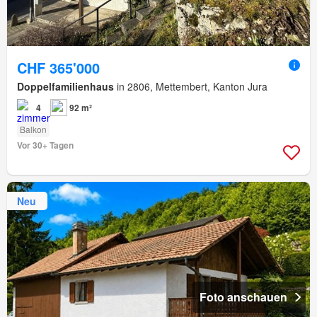
CHF 365'000
Doppelfamilienhaus
in 2806, Mettembert, Kanton Jura
4
92 m²
Balkon
Vor 30+ Tagen
Neu
Foto anschauen