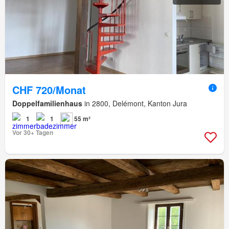
CHF 720/Monat
Doppelfamilienhaus
in 2800, Delémont, Kanton Jura
1
1
55 m²
Vor 30+ Tagen