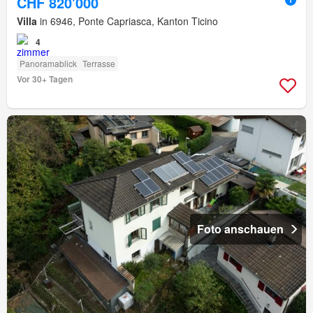
CHF 820'000
Villa
in 6946, Ponte Capriasca, Kanton Ticino
4
Panoramablick
Terrasse
Vor 30+ Tagen
Foto anschauen