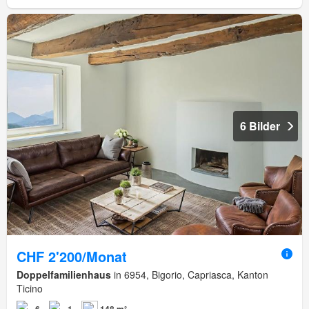
6 Bilder
CHF 2'200/Monat
Doppelfamilienhaus
in 6954, Bigorio, Capriasca, Kanton
Ticino
6
1
148 m²