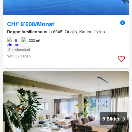
CHF 8'600/Monat
Doppelfamilienhaus
in 6945, Origlio, Kanton Ticino
8
333 m²
Schwimmbad
Vor 30+ Tagen
6 Bilder