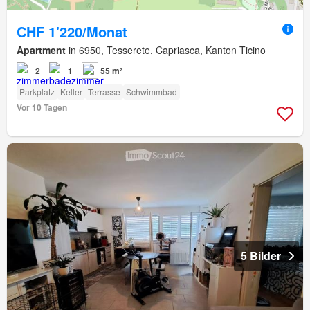
CHF 1'220/Monat
Apartment
in 6950, Tesserete, Capriasca, Kanton Ticino
2
1
55 m²
Parkplatz
Keller
Terrasse
Schwimmbad
Vor 10 Tagen
5 Bilder