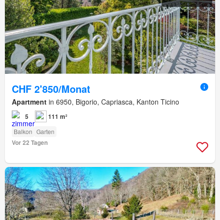
CHF 2'850/Monat
Apartment
in 6950, Bigorio, Capriasca, Kanton Ticino
5
111 m²
Balkon
Garten
Vor 22 Tagen