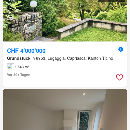
CHF 4'000'000
Grundstück
in 6953, Lugaggia, Capriasca, Kanton Ticino
1’643 m²
Vor 30+ Tagen