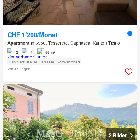
CHF 1'200/Monat
Apartment
in 6950, Tesserete, Capriasca, Kanton Ticino
2
1
55 m²
Parkplatz
Keller
Terrasse
Schwimmbad
Vor 15 Tagen
2 Bilder