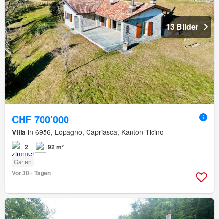
13 Bilder
CHF 700'000
Villa
in 6956, Lopagno, Capriasca, Kanton Ticino
2
92 m²
Garten
Vor 30+ Tagen