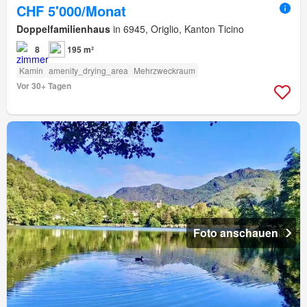
CHF 5'000/Monat
Doppelfamilienhaus
in 6945, Origlio, Kanton Ticino
8
195 m²
Kamin
amenity_drying_area
Mehrzweckraum
Vor 30+ Tagen
Foto anschauen