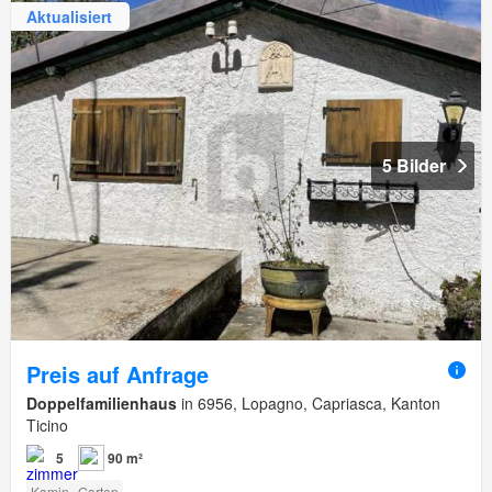
Aktualisiert
5 Bilder
Preis auf Anfrage
Doppelfamilienhaus
in 6956, Lopagno, Capriasca, Kanton
Ticino
5
90 m²
Kamin
Garten