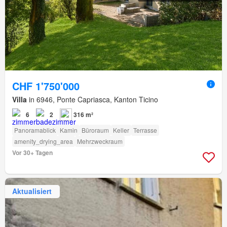
CHF 1'750'000
Villa
in 6946, Ponte Capriasca, Kanton Ticino
6
2
316 m²
Panoramablick
Kamin
Büroraum
Keller
Terrasse
amenity_drying_area
Mehrzweckraum
Vor 30+ Tagen
Aktualisiert