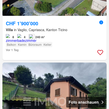
CHF 1'900'000
Villa
in Vaglio, Capriasca, Kanton Ticino
8
4
240 m²
Balkon
Kamin
Büroraum
Keller
Vor 1 Tag
Foto anschauen