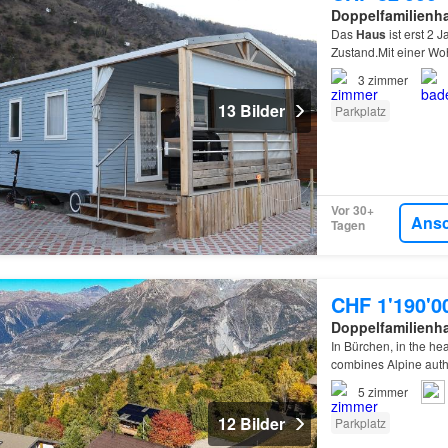
Doppelfamilienh
Das
Haus
ist erst 2 
Zustand.Mit einer Wo
3
zimmer
13 Bilder
Parkplatz
Vor 30+
Ans
Tagen
CHF 1'190'0
Doppelfamilienh
In Bürchen, in the hea
combines Alpine auth
5
zimmer
12 Bilder
Parkplatz