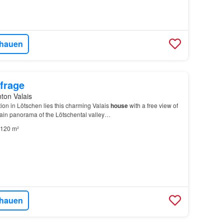
hauen
frage
nton Valais
tion in Lötschen lies this charming Valais
house
with a free view of
ain panorama of the Lötschental valley…
120 m²
hauen