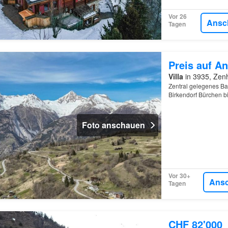
Vor 26
Ansc
Tagen
Preis auf An
Villa
in 3935, Zenh
Zentral gelegenes Ba
Birkendorf Bürchen b
guten Anbindung ein 
Foto anschauen
Vor 30+
Ans
Tagen
CHF 82'000