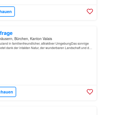
hauen
frage
äusern, Bürchen, Kanton Valais
uland in familienfreundlicher, attraktiver UmgebungDas sonnige
ietet dank der intakten Natur, der wunderbaren Landschaft und der
idyllisches und familienfreundliches…
chauen