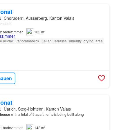
onat
, Choruderri, Ausserberg, Kanton Valais
r einen
2
badezimmer
105 m²
te Küche
Panoramablick
Keller
Terrasse
amenity_drying_area
hauen
onat
, Üärich, Steg-Hohtenn, Kanton Valais
house
with a total of 9 apartments is being built along
1
badezimmer
142 m²