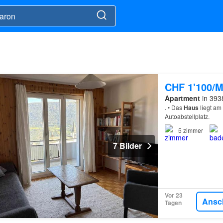
CHF 1'100/M
Apartment
in 393
. • Das
Haus
liegt am
Autoabstellplatz.
5
zimmer
7 Bilder
Vor 23
Ansc
Tagen