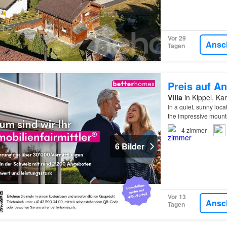
Vor 29
Ansc
Tagen
Preis auf An
Villa
in Kippel, Ka
In a quiet, sunny loca
the impressive mount
4
zimmer
6 Bilder
Vor 13
Ansc
Tagen