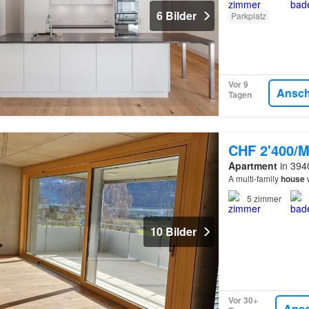
6 Bilder
Parkplatz
Vor 9
Ansc
Tagen
CHF 2'400/M
Apartment
in 3940
A multi-family
house
w
5
zimmer
10 Bilder
Vor 30+
Ans