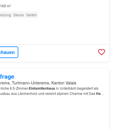
160 m²
eizung
Sauna
Garten
chauen
frage
erems, Turtmann-Unterems, Kanton Valais
liche 6.5-Zimmer-
Einfamilienhaus
in Unterbäch begeistert als
ausbau aus Lärchenholz und vereint alpinen Charme mit Das
Haus
em top gepflegten Zustand, wurde laufend un…