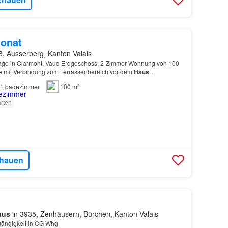
onat
8, Ausserberg, Kanton Valais
illage in Clarmont, Vaud Erdgeschoss, 2-Zimmer-Wohnung von 100
e mit Verbindung zum Terrassenbereich vor dem
Haus
ppelbett und Schrank, Badezimmer mit Badewanne, Dusc…
1
badezimmer
100 m²
rten
hauen
aus
in 3935, Zenhäusern, Bürchen, Kanton Valais
gängigkeit in OG Whg