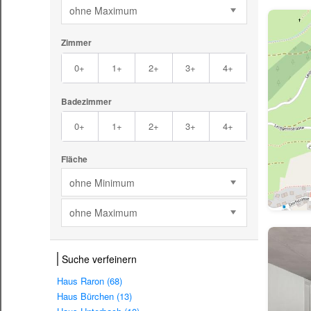
ohne Maximum
Zimmer
0+
1+
2+
3+
4+
Badezimmer
0+
1+
2+
3+
4+
Fläche
ohne Minimum
ohne Maximum
Suche verfeinern
Haus Raron (68)
Haus Bürchen (13)