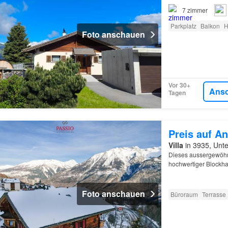
7
zimmer
Parkplatz
Balkon
H
Foto anschauen
Vor 30+
Ans
Tagen
Preis auf An
Villa
in 3935, Unt
Dieses aussergewöhn
hochwertiger Blockh
befindet sich in ein
Foto anschauen
Büroraum
Terrasse