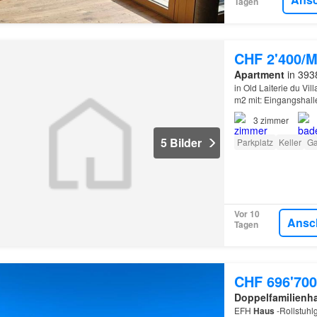
Tagen
CHF 2'400/M
Apartment
in 393
in Old Laiterie du V
m2 mit: Eingangshall
Schlafzimmer mit Do
3
zimmer
5 Bilder
Parkplatz
Keller
Ga
Vor 10
Ansc
Tagen
CHF 696'700
Doppelfamilienh
EFH
Haus
-Rollstuhl