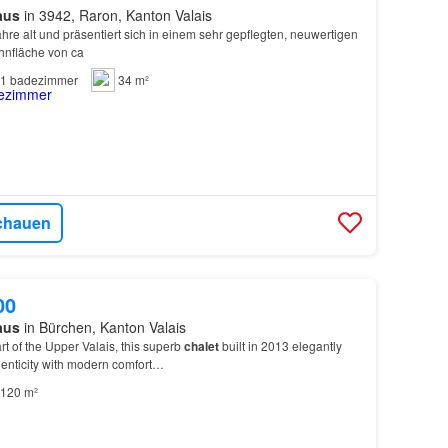
aus
in 3942, Raron, Kanton Valais
Jahre alt und präsentiert sich in einem sehr gepflegten, neuwertigen
hnfläche von ca
1
badezimmer
34 m²
chauen
00
aus
in Bürchen, Kanton Valais
rt of the Upper Valais, this superb
chalet
built in 2013 elegantly
enticity with modern comfort…
120 m²