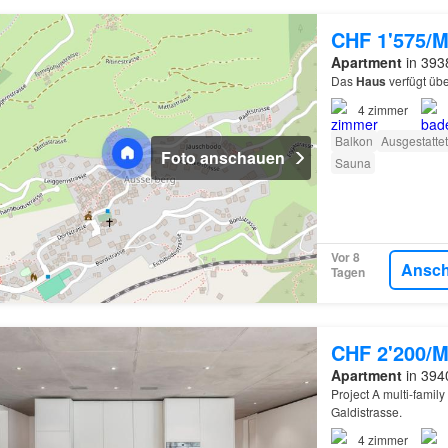
CHF 1'575/M
Apartment
in 3938
Das
Haus
verfügt übe
4
zimmer
Balkon
Ausgestatte
Foto anschauen
Sauna
Vor 8
Ansc
Tagen
CHF 2'200/M
Apartment
in 3940
Project A multi-family
Galdistrasse.
4
zimmer