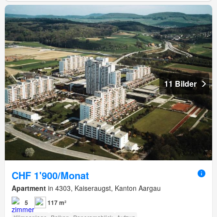
11 Bilder
CHF 1'900/Monat
Apartment
in 4303, Kaiseraugst, Kanton Aargau
5
117 m²