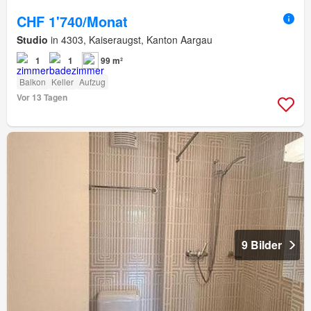
CHF 1'740/Monat
Studio
in 4303, Kaiseraugst, Kanton Aargau
1
1
99 m²
Balkon
Keller
Aufzug
Vor 13 Tagen
9 Bilder