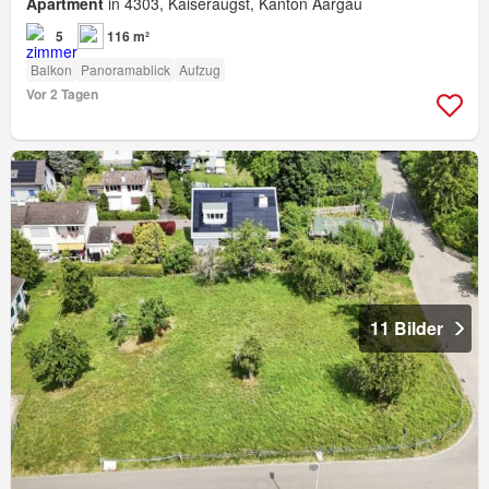
Apartment
in 4303, Kaiseraugst, Kanton Aargau
5
116 m²
Balkon
Panoramablick
Aufzug
Vor 2 Tagen
11 Bilder