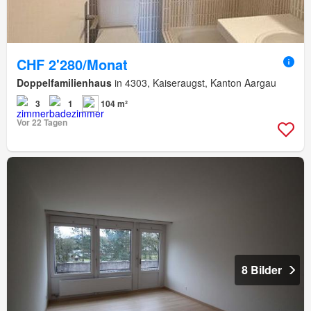
CHF 2'280/Monat
Doppelfamilienhaus
in 4303, Kaiseraugst, Kanton Aargau
3
1
104 m²
Vor 22 Tagen
8 Bilder