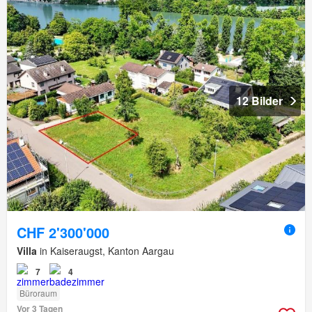
12 Bilder
CHF 2'300'000
Villa
in Kaiseraugst, Kanton Aargau
7
4
Büroraum
Vor 3 Tagen