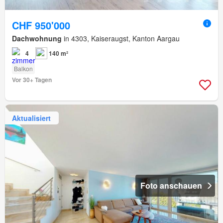
CHF 950'000
Dachwohnung
in 4303, Kaiseraugst, Kanton Aargau
4
140 m²
Balkon
Vor 30+ Tagen
Aktualisiert
Foto anschauen