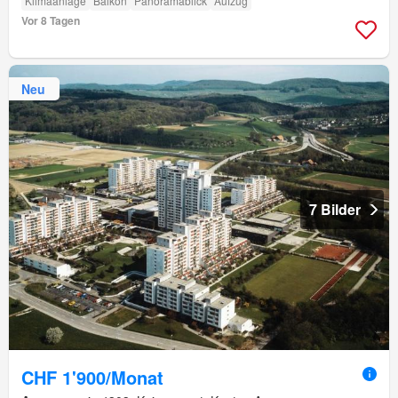
Klimaanlage
Balkon
Panoramablick
Aufzug
Vor 8 Tagen
Neu
7 Bilder
CHF 1'900/Monat