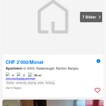
7 Bilder
CHF 2'000/Monat
Apartment
in 4303, Kaiseraugst, Kanton Aargau
4
2
99 m²
Keller
amenity_drying_area
Aufzug
Vor 9 Tagen