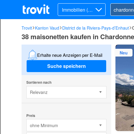
Immobilien (Ka
uf)
Trovit
Kanton Vaud
District de la Riviera-Pays-d’Enhaut
38 maisonetten kaufen in Chardonn
Neu
Erhalte neue Anzeigen per E-Mail
Suche speichern
Sortieren nach
Relevanz
Preis
ohne Minimum