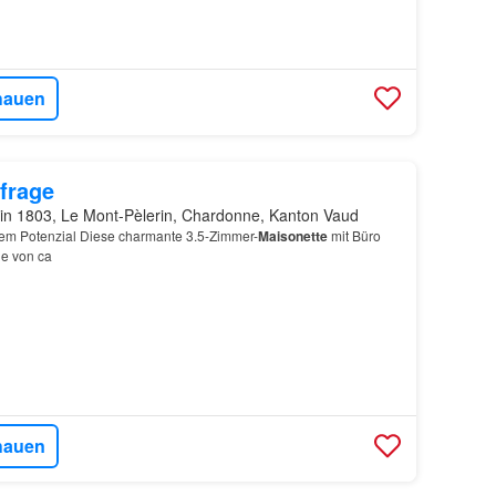
hauen
frage
in 1803, Le Mont-Pèlerin, Chardonne, Kanton Vaud
em Potenzial Diese charmante 3.5-Zimmer-
Maisonette
mit Büro
he von ca
hauen