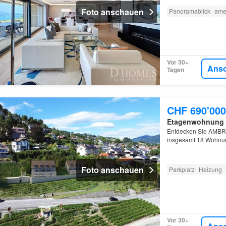
Foto anschauen
Panoramablick
ame
Vor 30+
Ans
Tagen
CHF 690'000
Etagenwohnung
Entdecken Sie AMBRIA
insgesamt 18 Wohnung
grüne Umgebung, in 
Foto anschauen
Parkplatz
Heizung
Vor 30+