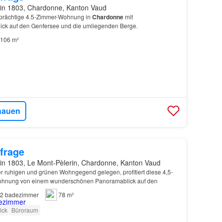
in 1803, Chardonne, Kanton Vaud
 prächtige 4.5-Zimmer-Wohnung in
Chardonne
mit
ck auf den Genfersee und die umliegenden Berge.
106 m²
hauen
frage
in 1803, Le Mont-Pèlerin, Chardonne, Kanton Vaud
ner ruhigen und grünen Wohngegend gelegen, profitiert diese 4,5-
ohnung von einem wunderschönen Panoramablick auf den
2
badezimmer
78 m²
ick
Büroraum