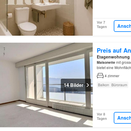
Vor 7
Ansc
Tagen
Preis auf An
Etagenwohnung
Maisonette
mit gross
bietet eine Wohnfläc
4
zimmer
14 Bilder
Balkon
Büroraum
Vor 8
Ansc
Tagen