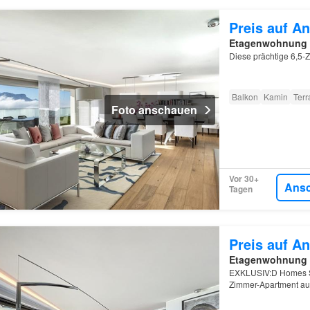
Preis auf An
Etagenwohnung
Diese prächtige 6,5
Balkon
Kamin
Terr
Foto anschauen
Vor 30+
Ans
Tagen
Preis auf An
Etagenwohnung
EXKLUSIV:D Homes SA
Zimmer-Apartment au
atemberaubenden Pan