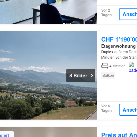
Vor 2
Ansc
Tagen
CHF 1'190'0
Etagenwohnung
Duplex
auf dem Dach
Minuten von der Stan
4
zimmer
8 Bilder
Balkon
Vor 6
Ansc
Tagen
Preis auf An
siert