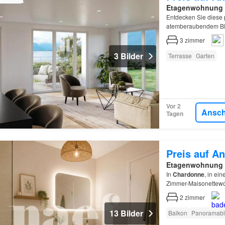
Etagenwohnung
Entdecken Sie diese
atemberaubendem Bli
3
zimmer
3 Bilder
Terrasse
Garten
Vor 2
Ansc
Tagen
Preis auf An
Etagenwohnung
In
Chardonne
, in ei
Zimmer-Maisonettew
2
zimmer
13 Bilder
Balkon
Panoramabl