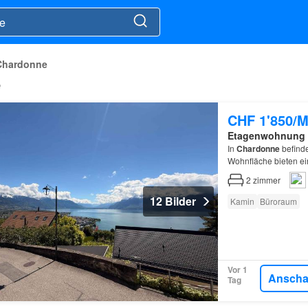
Chardonne
e
CHF 1'850/M
Etagenwohnung
In
Chardonne
befind
Wohnfläche bieten ei
2
zimmer
12 Bilder
Kamin
Büroraum
Vor 1
Ansch
Tag