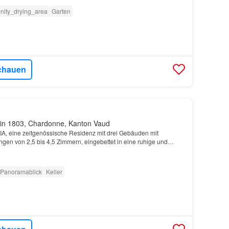
nity_drying_area
Garten
chauen
in 1803, Chardonne, Kanton Vaud
, eine zeitgenössische Residenz mit drei Gebäuden mit
en von 2,5 bis 4,5 Zimmern, eingebettet in eine ruhige und
unmittelbarer Nähe zu Annehmlichkeiten und Transportm…
Panoramablick
Keller