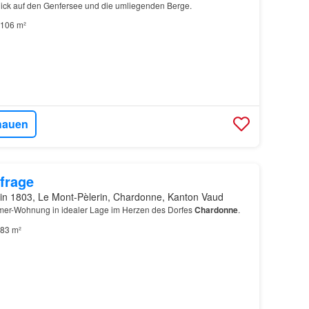
ck auf den Genfersee und die umliegenden Berge.
106 m²
hauen
frage
in 1803, Le Mont-Pèlerin, Chardonne, Kanton Vaud
mer-Wohnung in idealer Lage im Herzen des Dorfes
Chardonne
.
83 m²