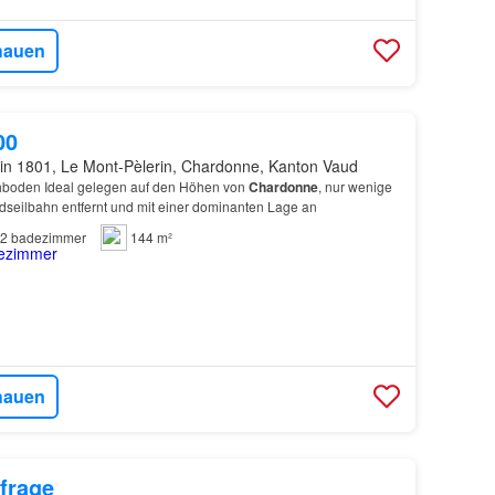
hauen
00
in 1801, Le Mont-Pèlerin, Chardonne, Kanton Vaud
boden Ideal gelegen auf den Höhen von
Chardonne
, nur wenige
dseilbahn entfernt und mit einer dominanten Lage an
2
badezimmer
144 m²
hauen
frage