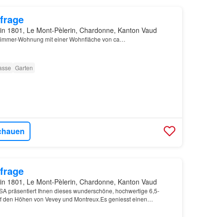
frage
in 1801, Le Mont-Pèlerin, Chardonne, Kanton Vaud
-Zimmer-Wohnung mit einer Wohnfläche von ca…
asse
Garten
chauen
frage
in 1801, Le Mont-Pèlerin, Chardonne, Kanton Vaud
 präsentiert Ihnen dieses wunderschöne, hochwertige 6,5-
f den Höhen von Vevey und Montreux.Es geniesst einen
oramablick auf den ganzen See und die Berge.Die Aufteilung…