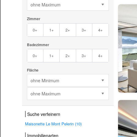
ohne Maximum
Zimmer
0+
1+
2+
3+
4+
Badezimmer
0+
1+
2+
3+
4+
Fläche
ohne Minimum
ohne Maximum
Suche verfeinern
Maisonette Le Mont Pelerin (10)
Immobilienarten