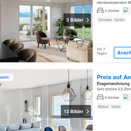
atemberaubendem Bli
3
zimmer
3 Bilder
Terrasse
Garten
Vor 2
Ansc
Tagen
Preis auf An
siert
Etagenwohnung
Sehr schöne 3,5-Zim
4
zimmer
Balkon
Keller
13 Bilder