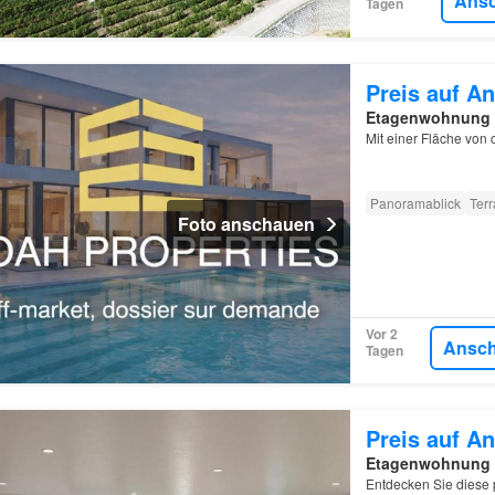
Ans
Tagen
Preis auf An
Etagenwohnung
Mit einer Fläche von 
Panoramablick
Ter
Foto anschauen
Vor 2
Ansc
Tagen
Preis auf An
Etagenwohnung
Entdecken Sie diese