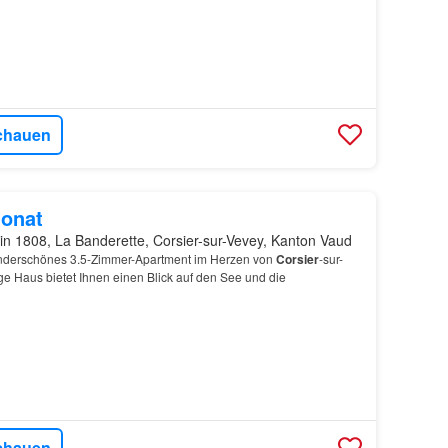
chauen
onat
in 1808, La Banderette, Corsier-sur-Vevey, Kanton Vaud
underschönes 3.5-Zimmer-Apartment im Herzen von
Corsier
-sur-
ge Haus bietet Ihnen einen Blick auf den See und die
chauen