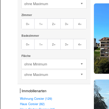
ohne Maximum
Zimmer
0+
1+
2+
3+
4+
Badezimmer
0+
1+
2+
3+
4+
Fläche
ohne Minimum
ohne Maximum
Immobilienarten
Wohnung Corsier (129)
Haus Corsier (82)