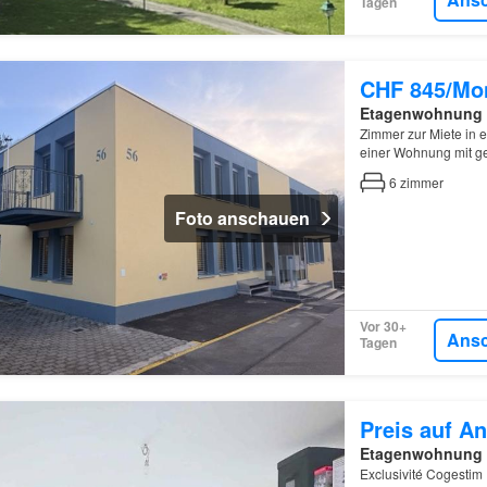
Tagen
CHF 845/Mo
Etagenwohnung
Zimmer zur Miete in 
einer Wohnung mit g
Waschmaschine…
6
zimmer
Foto anschauen
Vor 30+
Ans
Tagen
Preis auf An
Etagenwohnung
Exclusivité Cogestim