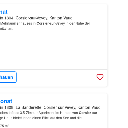
nat
in 1804, Corsier-sur-Vevey, Kanton Vaud
 Mehrfamilienhauses in
Corsier
-sur-Vevey in der Nähe der
ittel an.
hauen
onat
in 1808, La Banderette, Corsier-sur-Vevey, Kanton Vaud
underschönes 3.5-Zimmer-Apartment im Herzen von
Corsier
-sur-
ge Haus bietet Ihnen einen Blick auf den See und die
75 m²