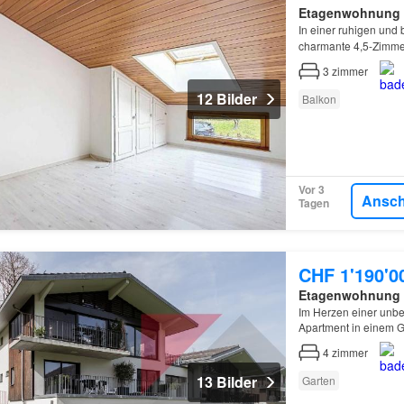
Etagenwohnung
In einer ruhigen un
charmante 4,5-Zimme
3
zimmer
12 Bilder
Balkon
Vor 3
Ansc
Tagen
CHF 1'190'0
Etagenwohnung
Im Herzen einer unb
Apartment in einem 
4
zimmer
13 Bilder
Garten