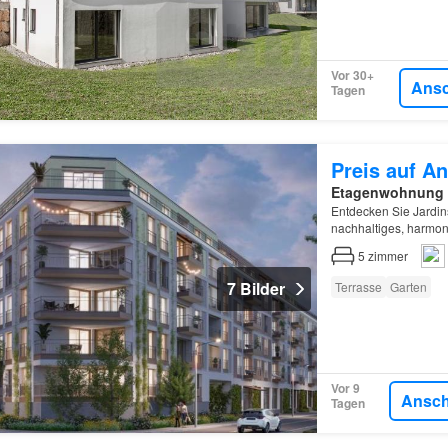
Vor 30+
Ans
Tagen
Preis auf An
Etagenwohnung
Entdecken Sie Jardin
nachhaltiges, harmo
5
zimmer
7 Bilder
Terrasse
Garten
Vor 9
Ansc
Tagen