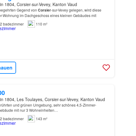
in 1804, Corsier-sur-Vevey, Kanton Vaud
d begehrten Gegend von
Corsier
-sur-Vevey gelegen, wird diese
r-Wohnung im Dachgeschoss eines kleinen Gebäudes mit
2
badezimmer
110 m²
hauen
00
in 1804, Les Toulayes, Corsier-sur-Vevey, Kanton Vaud
erührten und grünen Umgebung, sehr schönes 4,5-Zimmer-
Gebäude mit nur 3 Wohneinheiten…
2
badezimmer
143 m²