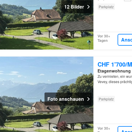
12 Bilder
Parkplatz
Vor 30+
Ans
Tagen
CHF 1'700/M
Etagenwohnung
Zu vermieten, ein w
Vevey, dieses prächti
Foto anschauen
Parkplatz
Vor 30+
Ans