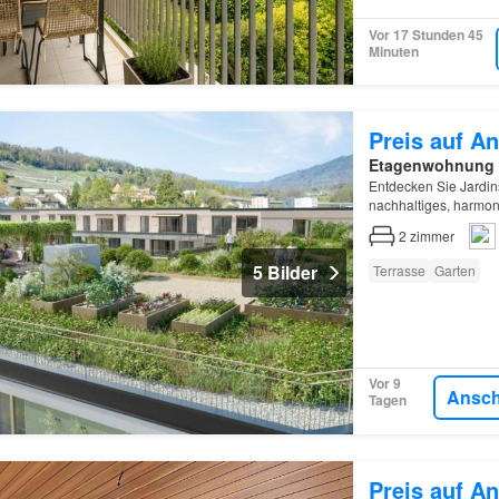
Vor 17 Stunden 45
Minuten
Preis auf An
Etagenwohnung
Entdecken Sie Jardin
nachhaltiges, harmo
2
zimmer
5 Bilder
Terrasse
Garten
Vor 9
Ansc
Tagen
Preis auf An