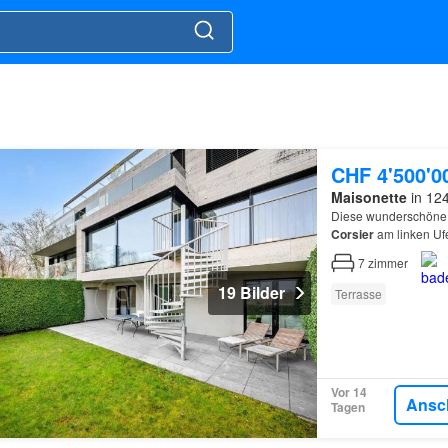
CHF 4'500'0
Maisonette
in 124
Diese wunderschön
Corsier
am linken Ufe
Eingebettet in eine 
7
zimmer
19 Bilder
Terrasse
Vor 14
Ansc
Tagen