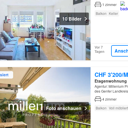
1
zimmer
Balkon
Keller
10 Bilder
Vor 7
Ansc
Tagen
CHF 3'200/M
siert
Etagenwohnung
Agentur: Millenium 
des Genfer Landkreis
Gehminuten vom TPG-B
4
zimmer
Foto anschauen
Balkon
Voll möbliert