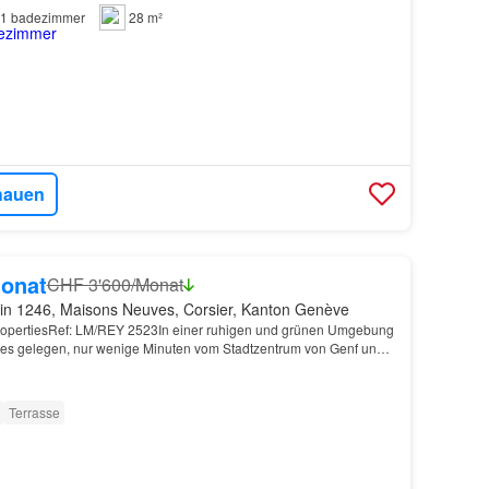
1
badezimmer
28 m²
hauen
onat
CHF 3'600/Monat
in 1246, Maisons Neuves, Corsier, Kanton Genève
PropertiesRef: LM/REY 2523In einer ruhigen und grünen Umgebung
es gelegen, nur wenige Minuten vom Stadtzentrum von Genf und 2
usbahnhof Linie A entfernt, bietet diese…
Terrasse