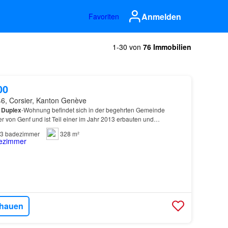
Anmelden
Favoriten
1-30 von
76 Immobilien
00
6, Corsier, Kanton Genève
e
Duplex
-Wohnung befindet sich in der begehrten Gemeinde
r von Genf und ist Teil einer im Jahr 2013 erbauten und
grüne und besonders ruhige Umgebung, profitiert sie vo…
3
badezimmer
328 m²
hauen