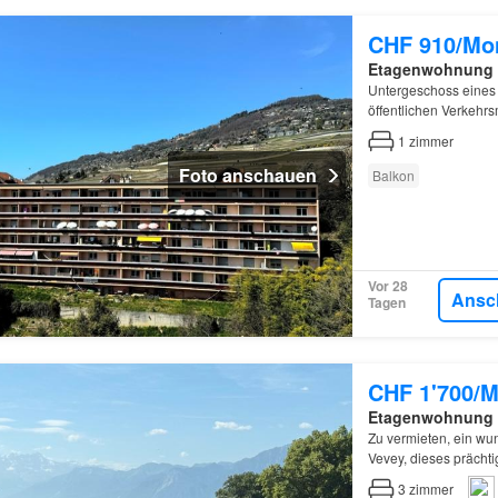
CHF 910/Mo
Etagenwohnung
Untergeschoss eines
öffentlichen Verkehrsm
1
zimmer
Foto anschauen
Balkon
Vor 28
Ansc
Tagen
CHF 1'700/M
Etagenwohnung
Zu vermieten, ein w
Vevey, dieses prächti
3
zimmer