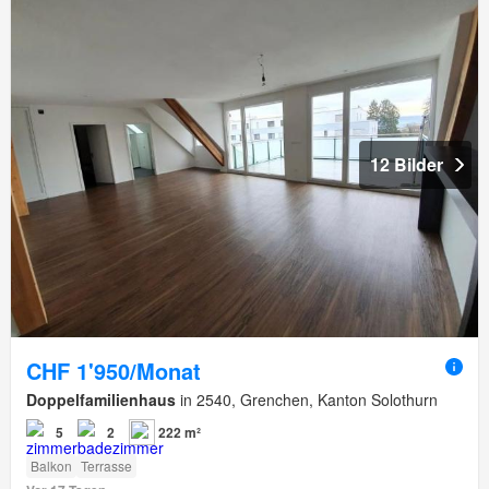
12 Bilder
CHF 1'950/Monat
Doppelfamilienhaus
in 2540, Grenchen, Kanton Solothurn
5
2
222 m²
Balkon
Terrasse