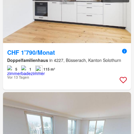
CHF 1'790/Monat
Doppelfamilienhaus
in 4227, Büsserach, Kanton Solothurn
5
1
115 m²
Vor 13 Tagen