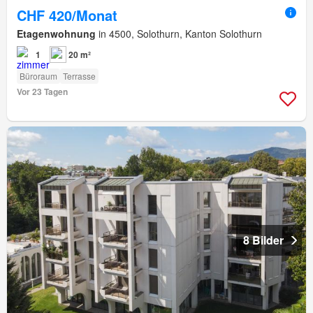
CHF 420/Monat
Etagenwohnung
in 4500, Solothurn, Kanton Solothurn
1
20 m²
Büroraum
Terrasse
Vor 23 Tagen
8 Bilder