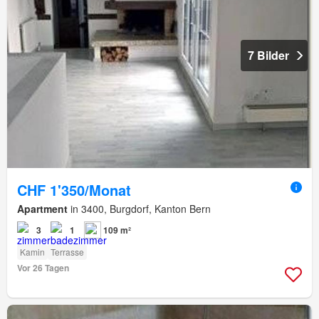
7 Bilder
CHF 1'350/Monat
Apartment
in 3400, Burgdorf, Kanton Bern
3
1
109 m²
Kamin
Terrasse
Vor 26 Tagen