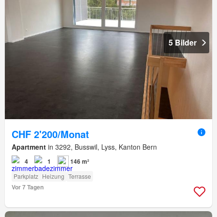
5 Bilder
CHF 2'200/Monat
Apartment
in 3292, Busswil, Lyss, Kanton Bern
4
1
146 m²
Parkplatz
Heizung
Terrasse
Vor 7 Tagen