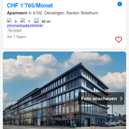
CHF 1'785/Monat
Apartment
in 4702, Oensingen, Kanton Solothurn
3
1
85 m²
Terrasse
Vor 7 Tagen
Foto anschauen