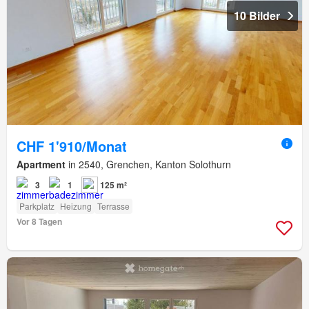
10 Bilder
CHF 1'910/Monat
Apartment
in 2540, Grenchen, Kanton Solothurn
3
1
125 m²
Parkplatz
Heizung
Terrasse
Vor 8 Tagen