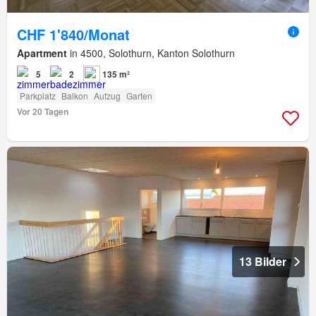
CHF 1'840/Monat
Apartment
in 4500, Solothurn, Kanton Solothurn
5
2
135 m²
Parkplatz
Balkon
Aufzug
Garten
Vor 20 Tagen
13 Bilder