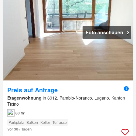
Foto anschauen
Preis auf Anfrage
Etagenwohnung
in 6912, Pambio-Noranco, Lugano, Kanton
Ticino
80 m²
Parkplatz
Balkon
Keller
Terrasse
Vor 30+ Tagen