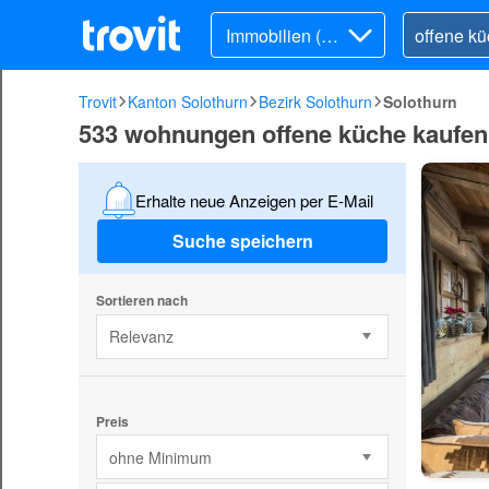
Immobilien (Ka
uf)
Trovit
Kanton Solothurn
Bezirk Solothurn
Solothurn
533 wohnungen offene küche kaufen 
Erhalte neue Anzeigen per E-Mail
Suche speichern
Sortieren nach
Relevanz
Preis
ohne Minimum