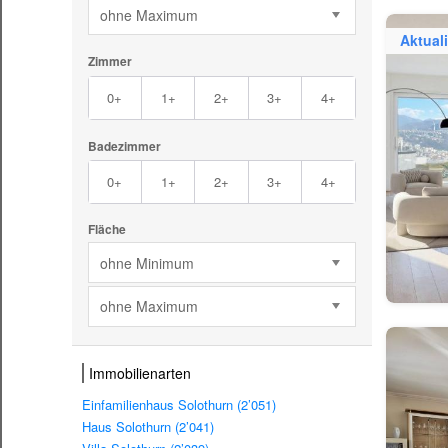
ohne Maximum
Aktuali
Zimmer
0+
1+
2+
3+
4+
Badezimmer
0+
1+
2+
3+
4+
Fläche
ohne Minimum
ohne Maximum
Immobilienarten
Einfamilienhaus Solothurn (2’051)
Haus Solothurn (2’041)