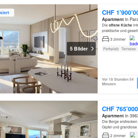
CHF 1'900'0
siert
Apartment
in Para
Die
offene
Küche
int
praktische und gese
3
zimmer
5 Bilder
Parkplatz
Terrasse
Vor 18 Stunden 54
Minuten
CHF 765'000
Apartment
in 396
Die Berge erstrecken
Gipfel und grandios
2
zimmer