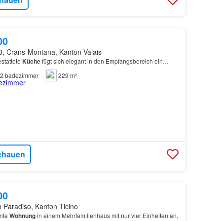
00
3, Crans-Montana, Kanton Valais
estattete
Küche
fügt sich elegant in den Empfangsbereich ein…
2
badezimmer
229 m²
chauen
00
n Paradiso, Kanton Ticino
ante
Wohnung
in einem Mehrfamilienhaus mit nur vier Einheiten an,