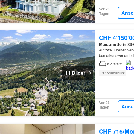
Vor 23
Ansc
Tagen
CHF 4'150'0
Maisonette
in 396
Auf zwei Ebenen verte
bemerkenswerten Leb
6
zimmer
11 Bilder
Panoramablick
Vor 28
Ansc
Tagen
CHF 716/Mo