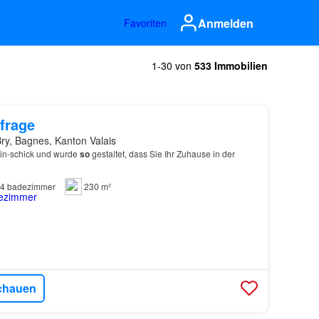
Anmelden
Favoriten
1-30 von
533 Immobilien
frage
ry, Bagnes, Kanton Valais
pin-schick und wurde
so
gestaltet, dass Sie Ihr Zuhause in der
4
badezimmer
230 m²
chauen