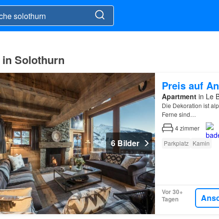
in Solothurn
Preis auf An
Apartment
in Le B
Die Dekoration ist al
Ferne sind…
4
zimmer
6 Bilder
Parkplatz
Kamin
Vor 30+
Ans
Tagen