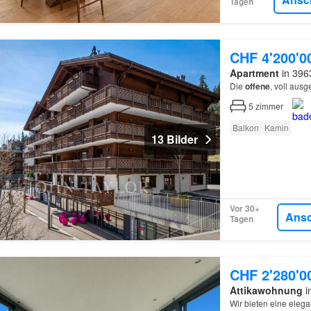
Tagen
CHF 4'200'0
Apartment
in 396
Die
offene
, voll ausg
5
zimmer
Balkon
Kamin
13 Bilder
Vor 30+
Ans
Tagen
CHF 2'280'0
Attikawohnung
i
Wir bieten eine eleg