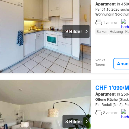
Apartment
in 4500
Per 01.10.2026 suche
Wohnung
in
Solothu
1
zimmer
9 Bilder
Balkon
Heizung
Ke
Vor 21
Ansc
Tagen
CHF 1'090/M
Apartment
in 2504
Offene
Küche
(Glask
Ein Reduit (3 m2). P
2
zimmer
8 Bilder