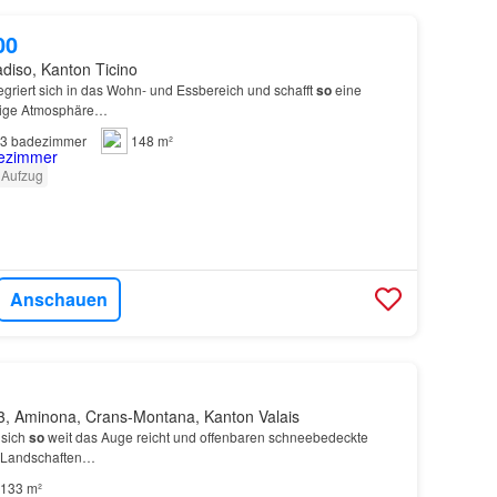
00
diso, Kanton Ticino
egriert sich in das Wohn- und Essbereich und schafft
so
eine
llige Atmosphäre…
3
badezimmer
148 m²
Aufzug
Anschauen
3, Aminona, Crans-Montana, Kanton Valais
 sich
so
weit das Auge reicht und offenbaren schneebedeckte
e Landschaften…
133 m²