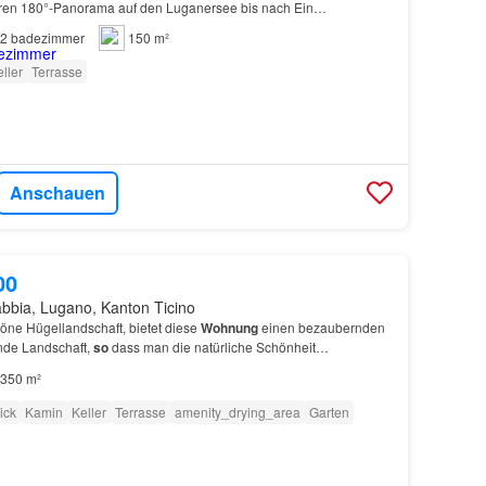
ären 180°-Panorama auf den Luganersee bis nach Ein
in und eine
offene
Küche
vervollständigen den Wohnb…
2
badezimmer
150 m²
ller
Terrasse
Anschauen
00
bbia, Lugano, Kanton Ticino
höne Hügellandschaft, bietet diese
Wohnung
einen bezaubernden
ende Landschaft,
so
dass man die natürliche Schönheit
ng, großes Wohnzimmer mit Kamin,
offene
Küche
mit…
350 m²
ick
Kamin
Keller
Terrasse
amenity_drying_area
Garten