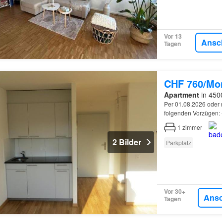
Vor 13
Ansc
Tagen
CHF 760/Mo
Apartment
in 4500
Per 01.08.2026 oder 
folgenden Vorzügen: 
Plattenboden -
Offen
1
zimmer
2 Bilder
Parkplatz
Vor 30+
Ans
Tagen