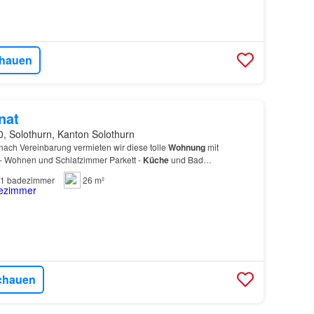
hauen
nat
, Solothurn, Kanton Solothurn
nach Vereinbarung vermieten wir diese tolle
Wohnung
mit
- Wohnen und Schlafzimmer Parkett -
Küche
und Bad
e
, moderne Essküche mit Glaskeramik, Granitabdeckung - Bad/…
1
badezimmer
26 m²
chauen