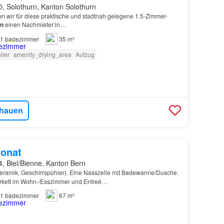
, Solothurn, Kanton Solothurn
n wir für diese praktische und stadtnah gelegene 1.5-Zimmer-
rn
einen Nachmieter:in…
1
badezimmer
35 m²
ller
amenity_drying_area
Aufzug
hauen
onat
, Biel/Bienne, Kanton Bern
eramik, Geschirrspühler). Eine Nasszelle mit Badewanne/Dusche.
arkett im Wohn-/Esszimmer und Entreé…
1
badezimmer
67 m²