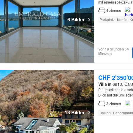
mit einem spektakul
Wohnzimmer mit Kam
4
zimmer
6 Bilder
Parkplatz
Kamin
Ke
Vor 18 Stunden 54
Minuten
CHF 2'350'0
Villa
in 6913, Cara
Eingebettet in die sc
Blick auf die umlieg
[Erdgeschoss: Einga
3
zimmer
13 Bilder
Balkon
Panoramabl