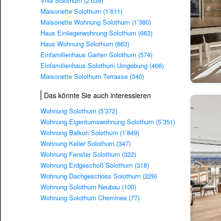
Villa Solothurn (2’039)
Maisonette Solothurn (1’611)
Maisonette Wohnung Solothurn (1’380)
Haus Einliegerwohnung Solothurn (663)
Haus Wohnung Solothurn (663)
Einfamilienhaus Garten Solothurn (574)
Einfamilienhaus Solothurn Umgebung (466)
Maisonette Solothurn Terrasse (340)
Das könnte Sie auch interessieren
Wohnung Solothurn (5’372)
Wohnung Eigentumswohnung Solothurn (5’351)
Wohnung Balkon Solothurn (1’849)
Wohnung Keller Solothurn (347)
Wohnung Fenster Solothurn (322)
Wohnung Erdgeschoß Solothurn (318)
Wohnung Dachgeschoss Solothurn (229)
Wohnung Solothurn Neubau (100)
Wohnung Solothurn Cheminee (77)