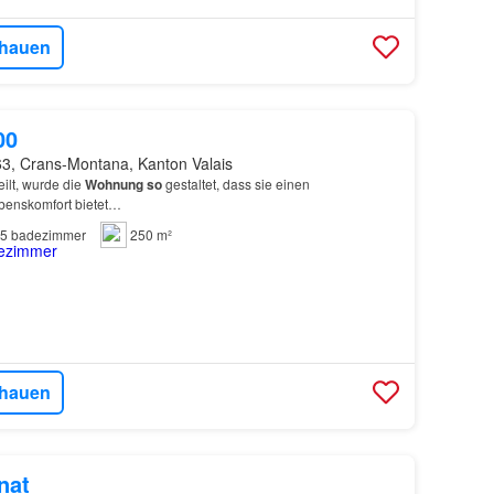
hauen
00
3, Crans-Montana, Kanton Valais
ilt, wurde die
Wohnung
so
gestaltet, dass sie einen
enskomfort bietet…
5
badezimmer
250 m²
hauen
nat