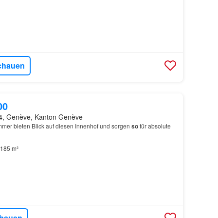
chauen
00
4, Genève, Kanton Genève
mmer bieten Blick auf diesen Innenhof und sorgen
so
für absolute
185 m²
hauen