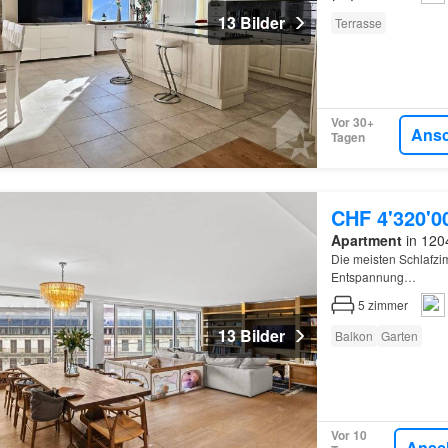
13 Bilder
Terrasse
Vor 30+
Ans
Tagen
CHF 4'320'0
Apartment
in 120
Die meisten Schlafzi
Entspannung…
5
zimmer
13 Bilder
Balkon
Garten
Vor 10
Ansc