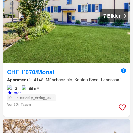
7 Bilder
CHF 1'670/Monat
Apartment
in 4142, Münchenstein, Kanton Basel-Landschaft
3
66 m²
Keller
amenity_drying_area
Vor 30+ Tagen