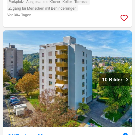
Parkplatz
Ausgestattete Küche
Keller
Terrasse
Zugang für Menschen mit Behinderungen
Vor 30+ Tagen
10 Bilder