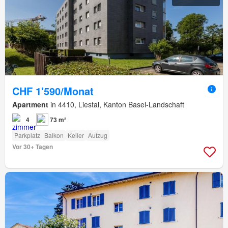
CHF 1'590/Monat
Apartment
in 4410, Liestal, Kanton Basel-Landschaft
4
73 m²
Parkplatz
Balkon
Keller
Aufzug
Vor 30+ Tagen