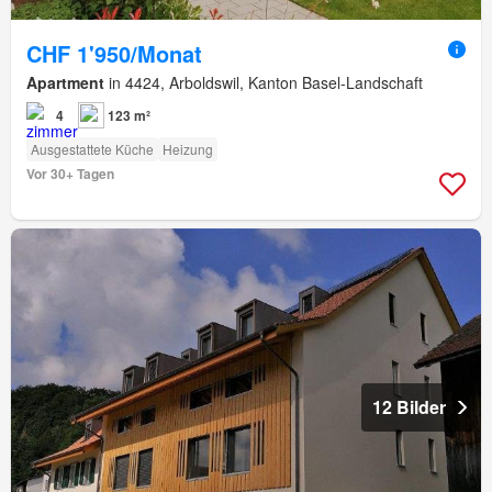
CHF 1'950/Monat
Apartment
in 4424, Arboldswil, Kanton Basel-Landschaft
4
123 m²
Ausgestattete Küche
Heizung
Vor 30+ Tagen
12 Bilder