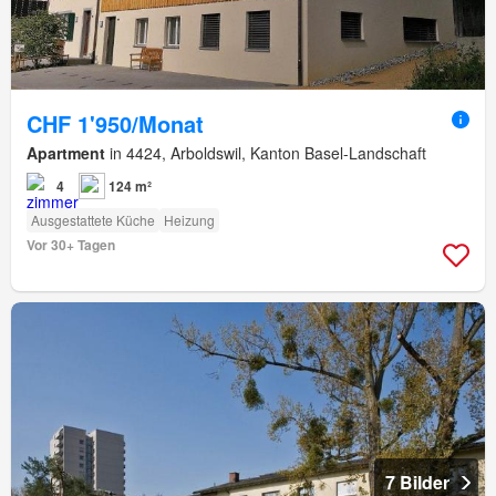
CHF 1'950/Monat
Apartment
in 4424, Arboldswil, Kanton Basel-Landschaft
4
124 m²
Ausgestattete Küche
Heizung
Vor 30+ Tagen
7 Bilder