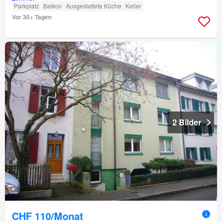
Parkplatz
Balkon
Ausgestattete Küche
Keller
Vor 30+ Tagen
2 Bilder
CHF 110/Monat