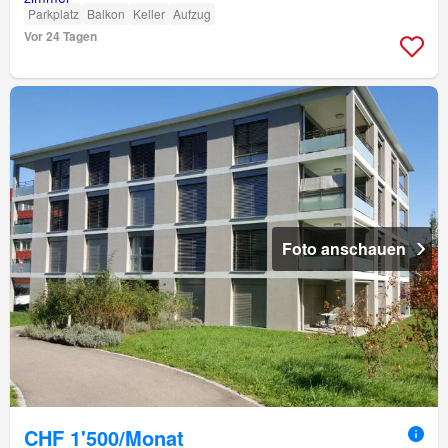
Parkplatz
Balkon
Keller
Aufzug
Vor 24 Tagen
Foto anschauen
CHF 1'500/Monat