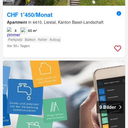
CHF 1'450/Monat
Apartment
in 4410, Liestal, Kanton Basel-Landschaft
4
65 m²
Parkplatz
Balkon
Keller
Aufzug
Vor 30+ Tagen
9 Bilder