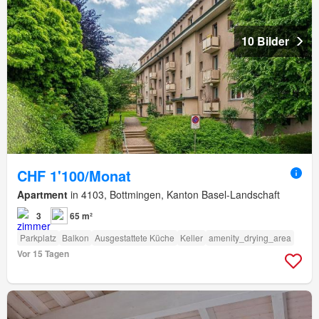
10 Bilder
CHF 1'100/Monat
Apartment
in 4103, Bottmingen, Kanton Basel-Landschaft
3
65 m²
Parkplatz
Balkon
Ausgestattete Küche
Keller
amenity_drying_area
Vor 15 Tagen