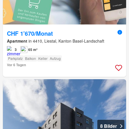
CHF 1'670/Monat
Apartment
in 4410, Liestal, Kanton Basel-Landschaft
3
65 m²
Parkplatz
Balkon
Keller
Aufzug
Vor 6 Tagen
8 Bilder