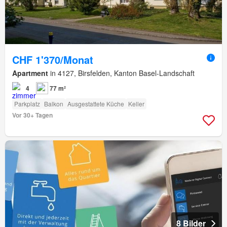
CHF 1'370/Monat
Apartment
in 4127, Birsfelden, Kanton Basel-Landschaft
4
77 m²
Parkplatz
Balkon
Ausgestattete Küche
Keller
Vor 30+ Tagen
8 Bilder