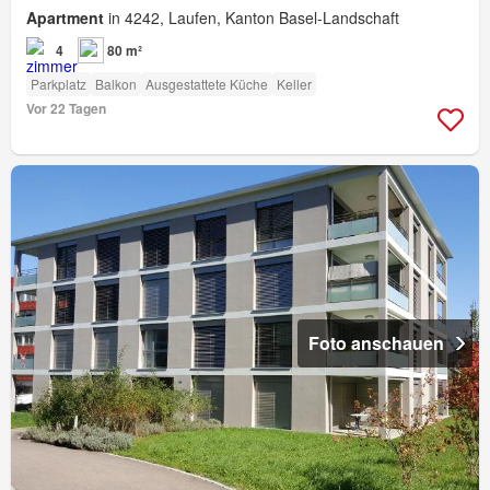
Apartment
in 4242, Laufen, Kanton Basel-Landschaft
4
80 m²
Parkplatz
Balkon
Ausgestattete Küche
Keller
Vor 22 Tagen
Foto anschauen