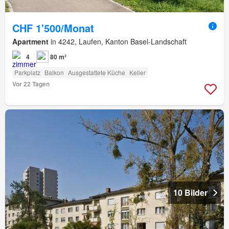
CHF 1'500/Monat
Apartment
in 4242, Laufen, Kanton Basel-Landschaft
4
80 m²
Parkplatz
Balkon
Ausgestattete Küche
Keller
Vor 22 Tagen
10 Bilder