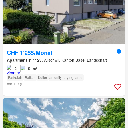
CHF 1'255/Monat
Apartment
in 4123, Allschwil, Kanton Basel-Landschaft
2
51 m²
Parkplatz
Balkon
Keller
amenity_drying_area
Vor 1 Tag