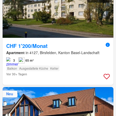
CHF 1'200/Monat
Apartment
in 4127, Birsfelden, Kanton Basel-Landschaft
3
65 m²
Balkon
Ausgestattete Küche
Keller
Vor 30+ Tagen
Neu