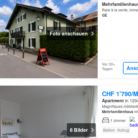
Mehrfamilienhau
Rare à la vente, imme
GE
Foto anschauen
Vor 30+
Ans
Tagen
CHF 1'790/M
Apartment
in 120
Magnifiques möblierte
Mehrfamilienhaus
mi
1
zimmer
6 Bilder
Balkon
Aufzug