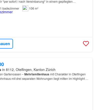
 *per sofort / nach Vereinbarung* in einem gepflegten
te Toilette mit Lavabo, Unterbaumöbel, Spiegelsch…
1
badezimmer
106 m²
hauen
00
s
in 8112, Otelfingen, Kanton Zürich
ten Gartenoasen –
Mehrfamilienhaus
mit Charakter in Otelfingen
nhaus mit drei separaten Wohnungen liegt mitten im Highlight ist
helofen…