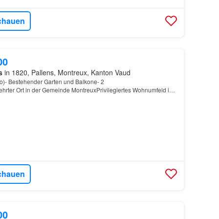
chauen
00
s
in 1820, Pallens, Montreux, Kanton Vaud
tto)- Bestehender Garten und Balkone- 2
rter Ort in der Gemeinde MontreuxPrivilegiertes Wohnumfeld in
chauen
00