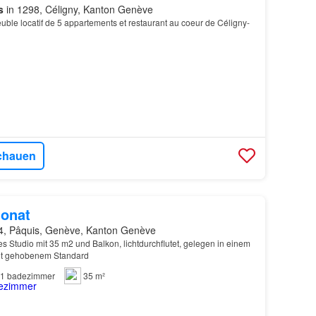
s
in 1298, Céligny, Kanton Genève
uble locatif de 5 appartements et restaurant au coeur de Céligny-
chauen
onat
4, Pâquis, Genève, Kanton Genève
s Studio mit 35 m2 und Balkon, lichtdurchflutet, gelegen in einem
t gehobenem Standard
1
badezimmer
35 m²