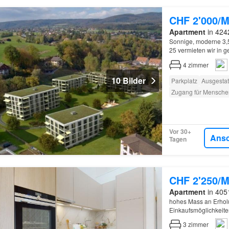
CHF 2'000/M
Apartment
in 424
Sonnige, moderne 3,
25 vermieten wir in
Kellerabteil ca…
4
zimmer
10 Bilder
Parkplatz
Ausgestat
Zugang für Mensche
Vor 30+
Ans
Tagen
CHF 2'250/M
Apartment
in 405
hohes Mass an Erholu
Einkaufsmöglichkeite
umgebaute
Mehrfami
3
zimmer
Concier…