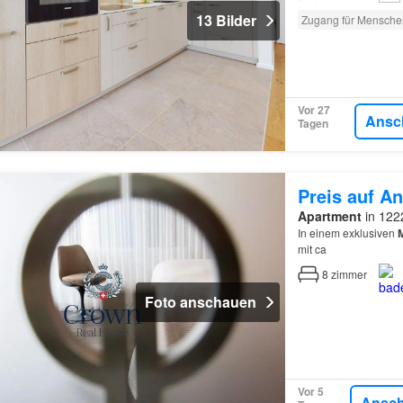
13 Bilder
Zugang für Mensche
Vor 27
Ansc
Tagen
Preis auf An
Apartment
in 122
In einem exklusiven
mit ca
8
zimmer
Foto anschauen
Vor 5
Ansc