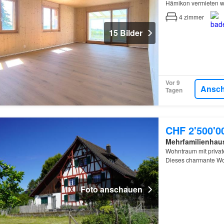
Hämikon vermieten wir
Zweifamilienhaus
Gäs
4
zimmer
15 Bilder
Vor 9
Ansc
Tagen
CHF 2'500'0
Mehrfamilienhau
Wohntraum mit priva
Dieses charmante Woh
der traditionelle Kac
Foto anschauen