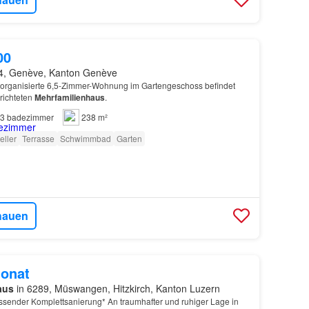
00
4, Genève, Kanton Genève
 organisierte 6,5-Zimmer-Wohnung im Gartengeschoss befindet
richteten
Mehrfamilienhaus
.
3
badezimmer
238 m²
eller
Terrasse
Schwimmbad
Garten
hauen
onat
aus
in 6289, Müswangen, Hitzkirch, Kanton Luzern
sender Komplettsanierung* An traumhafter und ruhiger Lage in