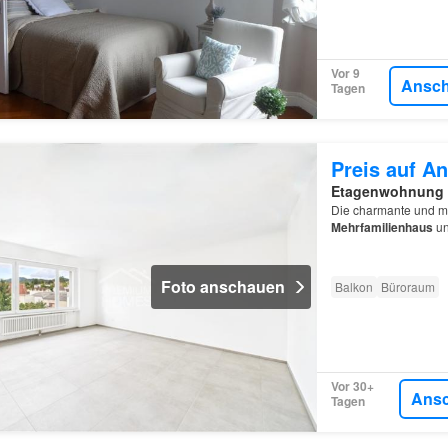
Vor 9
Ansc
Tagen
Preis auf An
Etagenwohnung
Die charmante und m
Mehrfamilienhaus
un
Foto anschauen
Balkon
Büroraum
Vor 30+
Ans
Tagen