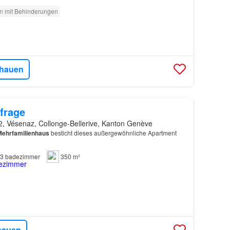
n mit Behinderungen
hauen
frage
2, Vésenaz, Collonge-Bellerive, Kanton Genève
Mehrfamilienhaus
besticht dieses außergewöhnliche Apartment
3
badezimmer
350 m²
hauen