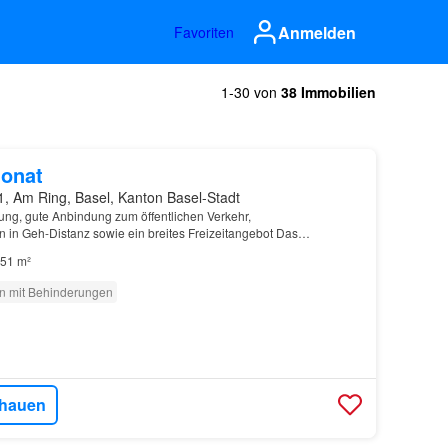
Anmelden
Favoriten
1-30 von
38 Immobilien
onat
1, Am Ring, Basel, Kanton Basel-Stadt
ng, gute Anbindung zum öffentlichen Verkehr,
n in Geh-Distanz sowie ein breites Freizeitangebot Das
lienhaus
Woche haben sie zu Geschäftszeiten jeden Tag einen
51 m²
n mit Behinderungen
hauen