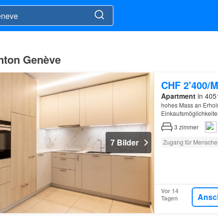
anton Genève
CHF 2'400/M
Apartment
in 405
hohes Mass an Erholu
Einkaufsmöglichkeite
umgebaute
Mehrfami
3
zimmer
Concier…
7 Bilder
Zugang für Mensche
Vor 14
Ansc
Tagen