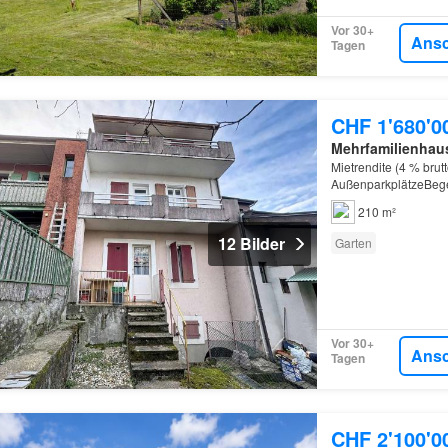
Vor 30+
Ans
Tagen
CHF 1'680'0
Mehrfamilienhau
Mietrendite (4 % bru
AußenparkplätzeBegeh
der Nähe des
Genf
210 m²
12 Bilder
Garten
Vor 30+
Ans
Tagen
CHF 2'100'0