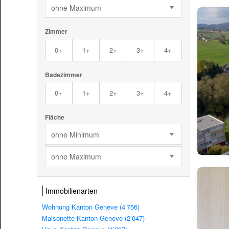
ohne Maximum
Zimmer
0+
1+
2+
3+
4+
Badezimmer
0+
1+
2+
3+
4+
Fläche
ohne Minimum
ohne Maximum
Immobilienarten
Wohnung Kanton Geneve (4’756)
Maisonette Kanton Geneve (2’047)