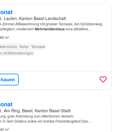
onat
2, Laufen, Kanton Basel-Landschaft
5-Zimmer-Attikawohnung mit grosser Terrasse, Am Schützenweg
 gepflegtem, modernem
Mehrfamilienhaus
eine attraktive
85 m²
tete Küche
Keller
Terrasse
n mit Behinderungen
chauen
onat
1, Am Ring, Basel, Kanton Basel-Stadt
ng, gute Anbindung zum öffentlichen Verkehr,
n in Geh-Distanz sowie ein breites Freizeitangebot Das
lienhaus
Woche haben sie zu Geschäftszeiten jeden Tag einen
40 m²