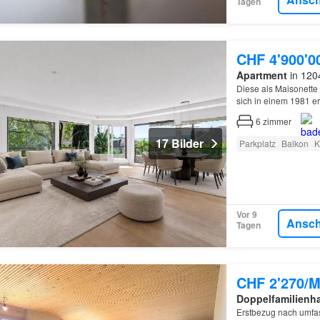
Tagen
CHF 4'900'0
Apartment
in 120
Diese als Maisonette
sich in einem 1981 er
6
zimmer
17 Bilder
Parkplatz
Balkon
K
Vor 9
Ansc
Tagen
CHF 2'270/M
Doppelfamilienh
Erstbezug nach umfas