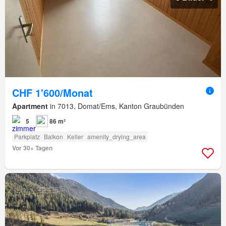
CHF 1'600/Monat
Apartment
in 7013, Domat/Ems, Kanton Graubünden
5
86 m²
Parkplatz
Balkon
Keller
amenity_drying_area
Vor 30+ Tagen