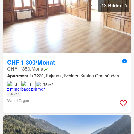
13 Bilder
CHF 1'300/Monat
CHF 1'350/Monat
Apartment
in 7220, Fajauna, Schiers, Kanton Graubünden
4
1
75 m²
Balkon
Vor 14 Tagen