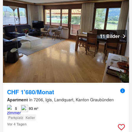
11 Bilder
CHF 1'680/Monat
Apartment
in 7206, Igis, Landquart, Kanton Graubünden
5
93 m²
Parkplatz
Keller
Vor 4 Tagen