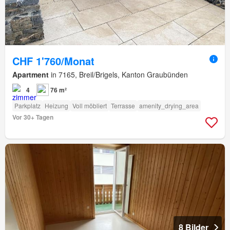
CHF 1'760/Monat
Apartment
in 7165, Breil/Brigels, Kanton Graubünden
4
76 m²
Parkplatz
Heizung
Voll möbliert
Terrasse
amenity_drying_area
Vor 30+ Tagen
8 Bilder