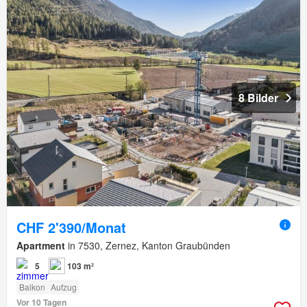
8 Bilder
CHF 2'390/Monat
Apartment
in 7530, Zernez, Kanton Graubünden
5
103 m²
Balkon
Aufzug
Vor 10 Tagen