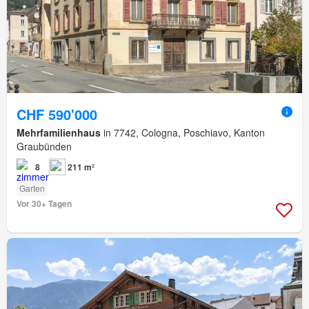
CHF 590'000
Mehrfamilienhaus
in 7742, Cologna, Poschiavo, Kanton
Graubünden
8
211 m²
Garten
Vor 30+ Tagen