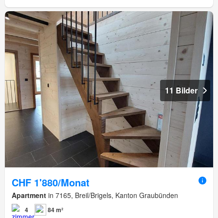
11 Bilder
CHF 1'880/Monat
Apartment
in 7165, Breil/Brigels, Kanton Graubünden
4
84 m²