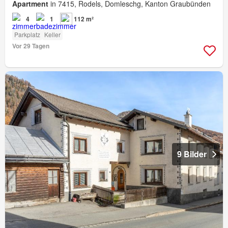
Apartment
in 7415, Rodels, Domleschg, Kanton Graubünden
4
1
112 m²
Parkplatz
Keller
Vor 29 Tagen
9 Bilder