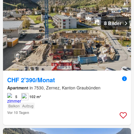
8 Bilder
CHF 2'390/Monat
Apartment
in 7530, Zernez, Kanton Graubünden
5
102 m²
Balkon
Aufzug
Vor 10 Tagen