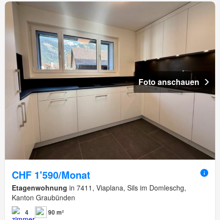
Foto anschauen
CHF 1'590/Monat
Etagenwohnung
in 7411, Viaplana, Sils im Domleschg,
Kanton Graubünden
4
90 m²