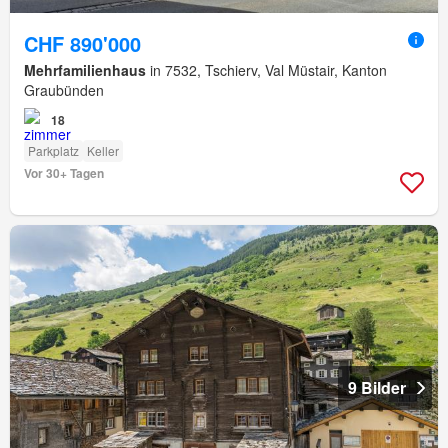
CHF 890'000
Mehrfamilienhaus
in 7532, Tschierv, Val Müstair, Kanton
Graubünden
18
Parkplatz
Keller
Vor 30+ Tagen
9 Bilder