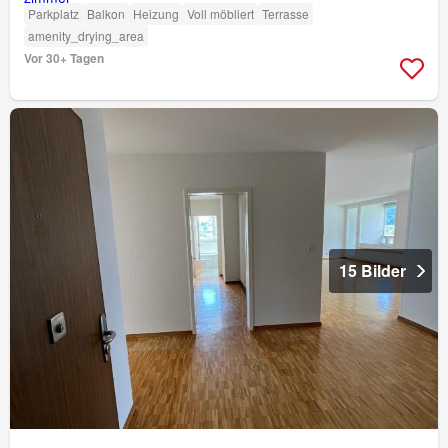
Parkplatz
Balkon
Heizung
Voll möbliert
Terrasse
amenity_drying_area
Vor 30+ Tagen
15 Bilder