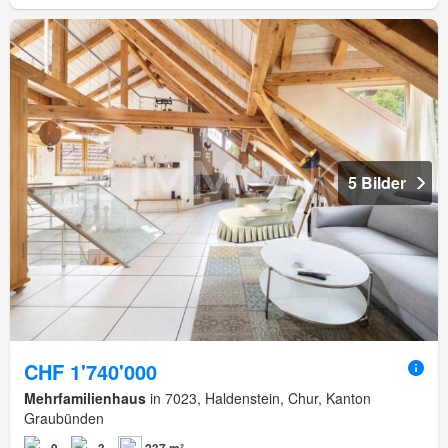
5 Bilder
CHF 1'740'000
Mehrfamilienhaus
in 7023, Haldenstein, Chur, Kanton
Graubünden
9
3
237 m²