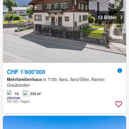
13 Bilder
CHF 1'600'000
Mehrfamilienhaus
in 7130, Ilanz, Ilanz/Glion, Kanton
Graubünden
10
255 m²
Vor 30+ Tagen