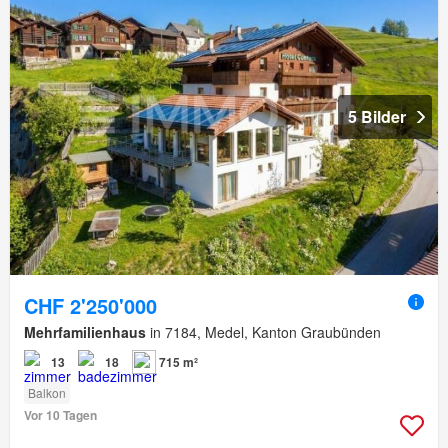
5 Bilder
CHF 2'250'000
Mehrfamilienhaus
in 7184, Medel, Kanton Graubünden
13
18
715 m²
Balkon
Vor 10 Tagen