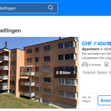
elfingen
CHF 1'450/M
Apartment
in 824
Per vermieten wir di
Langwiesen Die Liegen
Langwiesen Einkaufsm
4
zimmer
8 Bilder
Parkplatz
Balkon
K
Vor 16
Ansc
Tagen