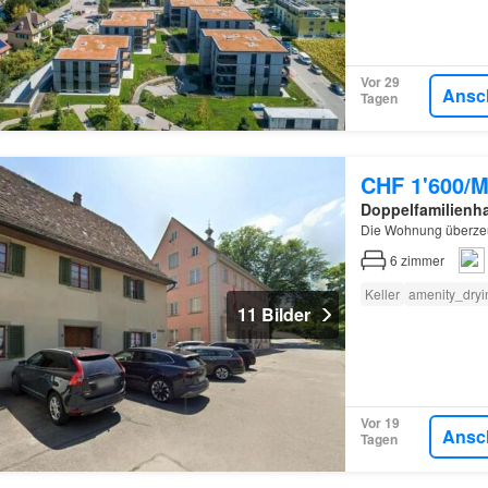
Vor 29
Ansc
Tagen
CHF 1'600/M
Doppelfamilienh
Die Wohnung überzeu
6
zimmer
Keller
amenity_dryi
11 Bilder
Vor 19
Ansc
Tagen