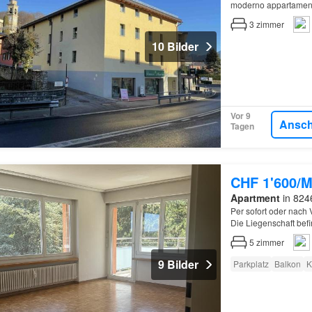
moderno appartamento
3
zimmer
10 Bilder
Vor 9
Ansc
Tagen
CHF 1'600/M
Apartment
in 824
Per sofort oder nach
Die Liegenschaft befi
Einkaufsmöglichkeiten
5
zimmer
9 Bilder
Parkplatz
Balkon
K