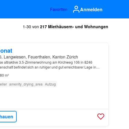
Anmelden
Favoriten
1-30 von
217 Miethäusern- und Wohnungen
onat
6, Langwiesen, Feuerthalen, Kanton Zürich
ese attraktive 3.5-Zimmerwohnung am Kirchweg 106 in 8246
schaft befindet sich an ruhiger und gut erreichbarer Lage in
öglichkeiten, öffentliche Verkehrsmittel sowie…
80 m²
eller
amenity_drying_area
Aufzug
hauen