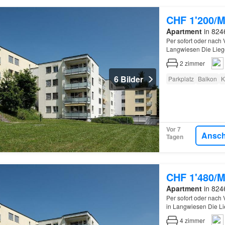
CHF 1'200/M
Apartment
in 824
Per sofort oder nach
Langwiesen Die Liegen
Langwiesen Einkaufsm
2
zimmer
6 Bilder
Parkplatz
Balkon
K
Vor 7
Ansc
Tagen
CHF 1'480/M
Apartment
in 824
Per sofort oder nach
in Langwiesen Die Lie
Langwiesen Einkaufsm
4
zimmer