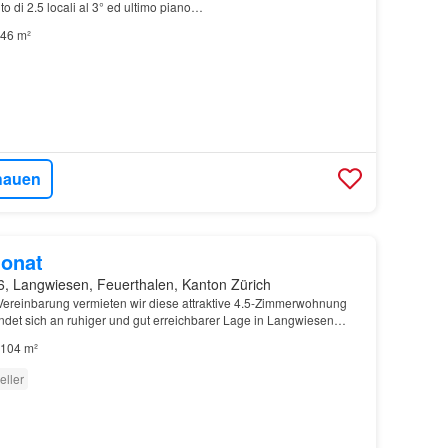
 di 2.5 locali al 3° ed ultimo piano…
46 m²
hauen
onat
6, Langwiesen, Feuerthalen, Kanton Zürich
 Vereinbarung vermieten wir diese attraktive 4.5-Zimmerwohnung
ndet sich an ruhiger und gut erreichbarer Lage in Langwiesen
, öffentliche Verkehrsmittel sowie die…
104 m²
eller