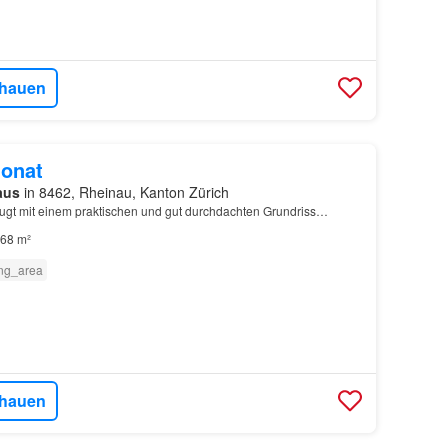
hauen
onat
aus
in 8462, Rheinau, Kanton Zürich
gt mit einem praktischen und gut durchdachten Grundriss…
68 m²
ng_area
hauen