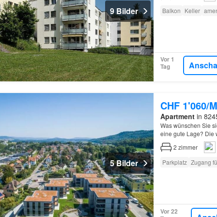
9 Bilder
Balkon
Keller
amen
Vor 1
Ansch
Tag
CHF 1'060/M
Apartment
in 824
Was wünschen Sie si
eine gute Lage? Die 
genau das…
2
zimmer
5 Bilder
Parkplatz
Zugang f
Vor 22