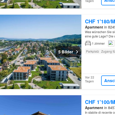
Ansc
Tagen
CHF 1'180/M
Apartment
in 824
Was wünschen Sie si
eine gute Lage? Die 
genau das…
1
zimmer
5 Bilder
Parkplatz
Zugang f
Vor 22
Ansc
Tagen
CHF 1'100/M
Apartment
in 845
In stabile di recente 