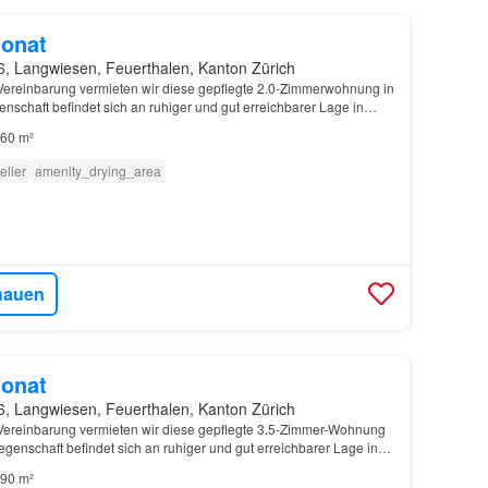
onat
6, Langwiesen, Feuerthalen, Kanton Zürich
 Vereinbarung vermieten wir diese gepflegte 2.0-Zimmerwohnung in
schaft befindet sich an ruhiger und gut erreichbarer Lage in
öglichkeiten, öffentliche Verkehrsmitt…
60 m²
eller
amenity_drying_area
hauen
onat
6, Langwiesen, Feuerthalen, Kanton Zürich
 Vereinbarung vermieten wir diese gepflegte 3.5-Zimmer-Wohnung
genschaft befindet sich an ruhiger und gut erreichbarer Lage in
öglichkeiten, öffentliche Verkehrsmit…
90 m²