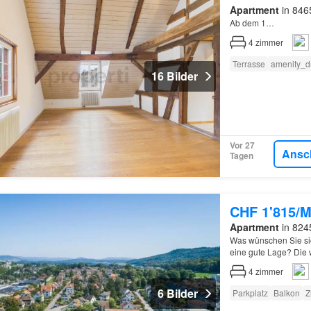
Apartment
in 8465
Ab dem 1…
4
zimmer
Terrasse
amenity_d
16 Bilder
Vor 27
Ansc
Tagen
CHF 1'815/M
Apartment
in 824
Was wünschen Sie si
eine gute Lage? Die 
genau das…
4
zimmer
6 Bilder
Parkplatz
Balkon
Z