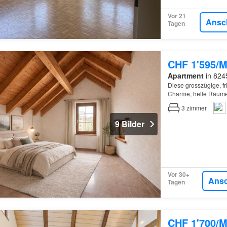
Vor 21
Ansc
Tagen
CHF 1'595/M
Apartment
in 824
Diese grosszügige, f
Charme, helle Räume
3
zimmer
9 Bilder
Vor 30+
Ans
Tagen
CHF 1'700/M