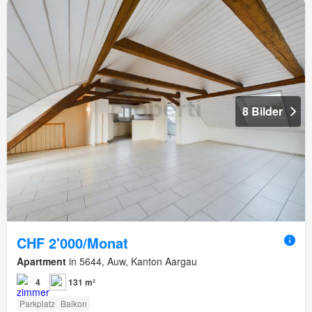
8 Bilder
CHF 2'000/Monat
Apartment
in 5644, Auw, Kanton Aargau
4
131 m²
Parkplatz
Balkon