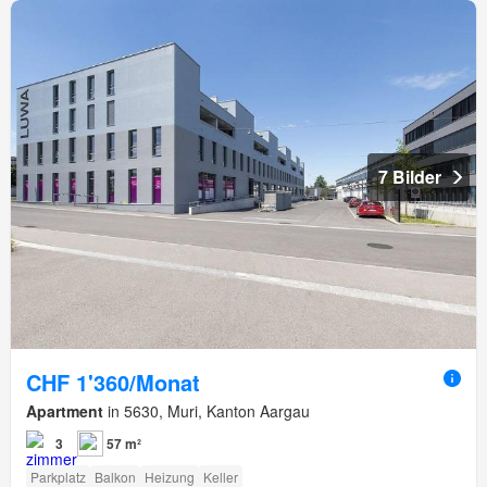
7 Bilder
CHF 1'360/Monat
Apartment
in 5630, Muri, Kanton Aargau
3
57 m²
Parkplatz
Balkon
Heizung
Keller