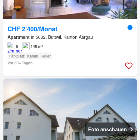
CHF 2'400/Monat
Apartment
in 5632, Buttwil, Kanton Aargau
5
140 m²
Parkplatz
Kamin
Keller
Vor 30+ Tagen
Foto anschauen