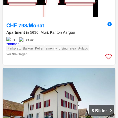
CHF 798/Monat
Apartment
in 5630, Muri, Kanton Aargau
1
24 m²
Parkplatz
Balkon
Keller
amenity_drying_area
Aufzug
Vor 30+ Tagen
8 Bilder