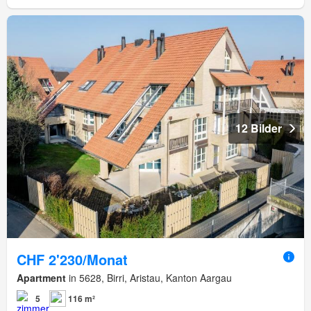
12 Bilder
CHF 2'230/Monat
Apartment
in 5628, Birri, Aristau, Kanton Aargau
5
116 m²