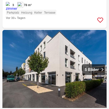
3
78 m²
Parkplatz
Heizung
Keller
Terrasse
Vor 30+ Tagen
5 Bilder