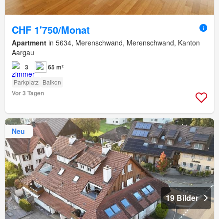
CHF 1'750/Monat
Apartment
in 5634, Merenschwand, Merenschwand, Kanton
Aargau
3
65 m²
Parkplatz
Balkon
Vor 3 Tagen
Neu
19 Bilder