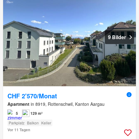
9 Bilder
CHF 2'570/Monat
Apartment
in 8919, Rottenschwil, Kanton Aargau
5
129 m²
Parkplatz
Balkon
Keller
Vor 11 Tagen