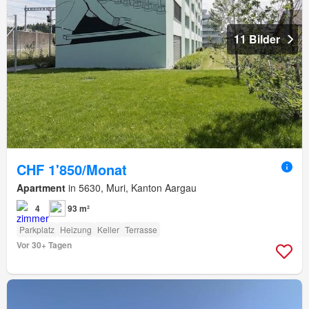
11 Bilder
CHF 1'850/Monat
Apartment
in 5630, Muri, Kanton Aargau
4
93 m²
Parkplatz
Heizung
Keller
Terrasse
Vor 30+ Tagen