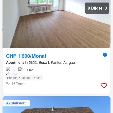
9 Bilder
CHF 1'600/Monat
Apartment
in 5623, Boswil, Kanton Aargau
5
87 m²
Parkplatz
Balkon
Keller
Vor 25 Tagen
Aktualisiert