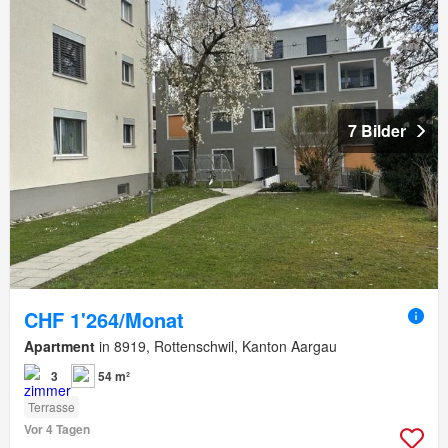
7 Bilder
CHF 1'264/Monat
Apartment
in 8919, Rottenschwil, Kanton Aargau
3
54 m²
Terrasse
Vor 4 Tagen