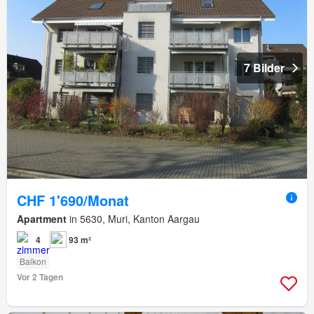
7 Bilder
CHF 1'690/Monat
Apartment
in 5630, Muri, Kanton Aargau
4
93 m²
Balkon
Vor 2 Tagen