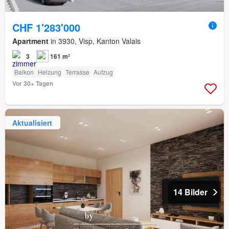
CHF 1'283'000
Apartment
in 3930, Visp, Kanton Valais
3
161 m²
Balkon
Heizung
Terrasse
Aufzug
Vor 30+ Tagen
Aktualisiert
14 Bilder