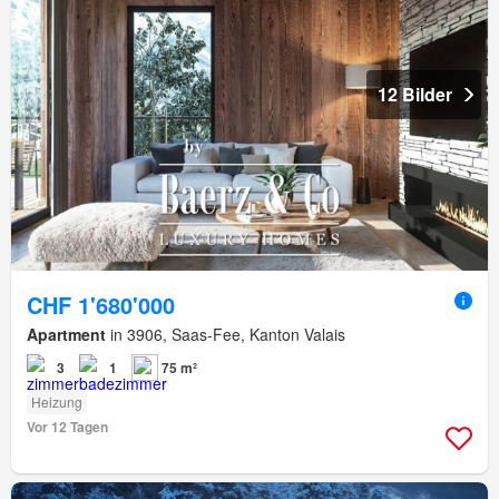
12 Bilder
CHF 1'680'000
Apartment
in 3906, Saas-Fee, Kanton Valais
3
1
75 m²
Heizung
Vor 12 Tagen