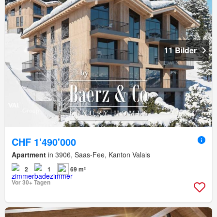
11 Bilder
CHF 1'490'000
Apartment
in 3906, Saas-Fee, Kanton Valais
2
1
69 m²
Vor 30+ Tagen