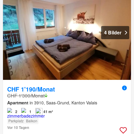
4 Bilder
CHF 1'190/Monat
CHF 1'300/Monat
Apartment
in 3910, Saas-Grund, Kanton Valais
2
1
41 m²
Parkplatz
Balkon
Vor 10 Tagen