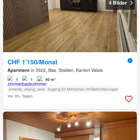
4 Bilder
CHF 1'150/Monat
Apartment
in 3922, Illas, Stalden, Kanton Valais
1
1
40 m²
amenity_drying_area
Zugang für Menschen mit Behinderungen
Vor 30+ Tagen