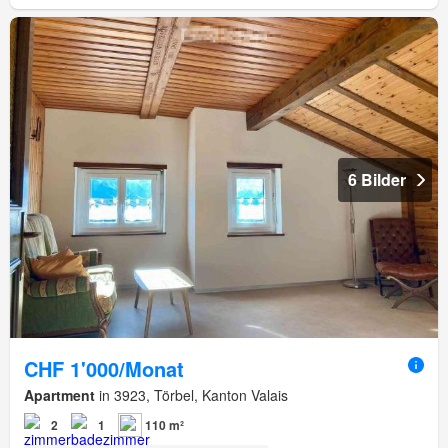
6 Bilder
CHF 1'000/Monat
Apartment
in 3923, Törbel, Kanton Valais
2
1
110 m²