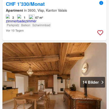
CHF 1'330/Monat
Apartment
in 3930, Visp, Kanton Valais
2
1
67 m²
Parkplatz
Balkon
Schwimmbad
Vor 10 Tagen
14 Bilder