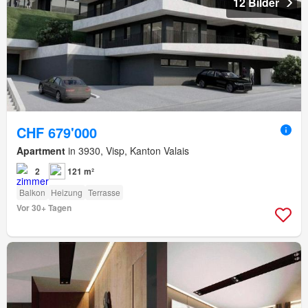
12 Bilder
CHF 679'000
Apartment
in 3930, Visp, Kanton Valais
2
121 m²
Balkon
Heizung
Terrasse
Vor 30+ Tagen