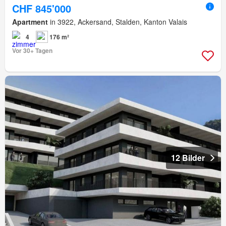
CHF 845'000
Apartment
in 3922, Ackersand, Stalden, Kanton Valais
4
176 m²
Vor 30+ Tagen
12 Bilder