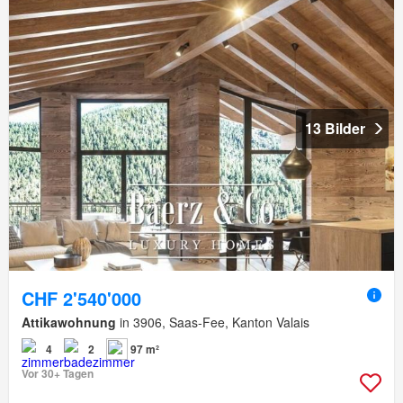
13 Bilder
CHF 2'540'000
Attikawohnung
in 3906, Saas-Fee, Kanton Valais
4
2
97 m²
Vor 30+ Tagen