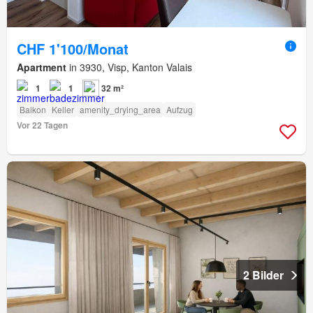
CHF 1'100/Monat
Apartment
in 3930, Visp, Kanton Valais
1
1
32 m²
Balkon
Keller
amenity_drying_area
Aufzug
Vor 22 Tagen
2 Bilder