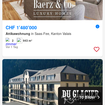
CHF 1'480'000
Attikawohnung
in Saas-Fee, Kanton Valais
2
943 m²
Vor 1 Tag
10 Bilder