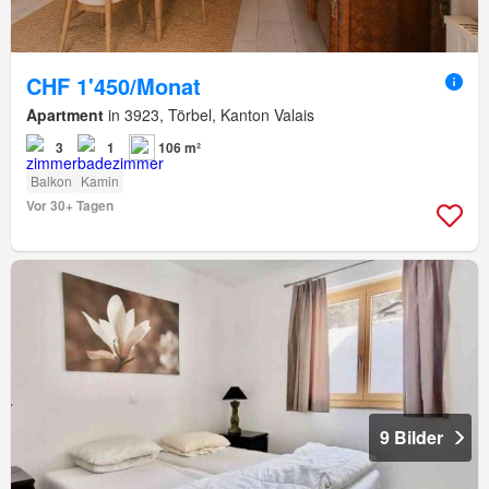
CHF 1'450/Monat
Apartment
in 3923, Törbel, Kanton Valais
3
1
106 m²
Balkon
Kamin
Vor 30+ Tagen
9 Bilder