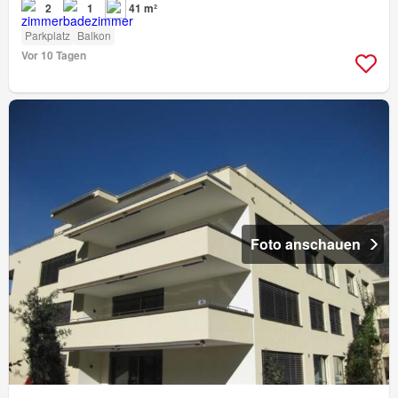
2
1
41 m²
Parkplatz
Balkon
Vor 10 Tagen
Foto anschauen