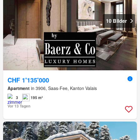
10 Bilder
CHF 1'135'000
Apartment
in 3906, Saas-Fee, Kanton Valais
3
195 m²
Vor 13 Tagen