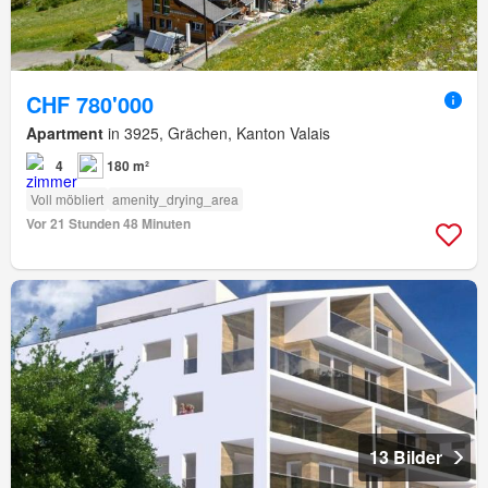
CHF 780'000
Apartment
in 3925, Grächen, Kanton Valais
4
180 m²
Voll möbliert
amenity_drying_area
Vor 21 Stunden 48 Minuten
13 Bilder