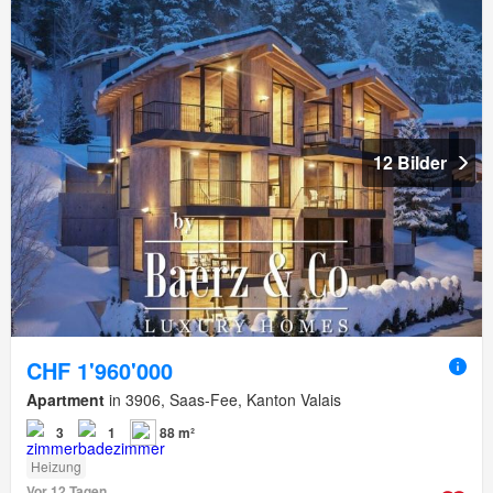
12 Bilder
CHF 1'960'000
Apartment
in 3906, Saas-Fee, Kanton Valais
3
1
88 m²
Heizung
Vor 12 Tagen