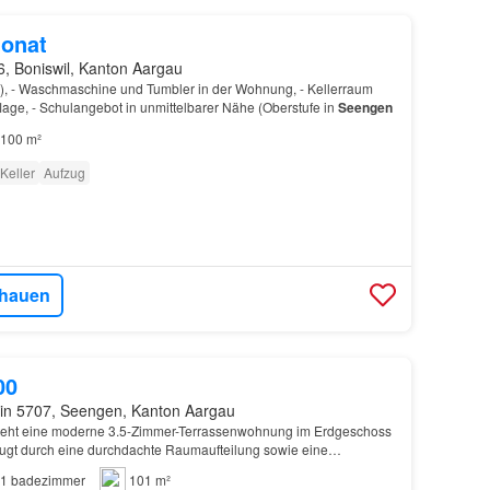
onat
6, Boniswil, Kanton Aargau
), - Waschmaschine und Tumbler in der Wohnung, - Kellerraum
flage, - Schulangebot in unmittelbarer Nähe (Oberstufe in
Seengen
100 m²
Keller
Aufzug
hauen
00
in 5707, Seengen, Kanton Aargau
steht eine moderne 3.5-Zimmer-Terrassenwohnung im Erdgeschoss
gt durch eine durchdachte Raumaufteilung sowie eine
 mit edlen Materialien und moderner Architektur…
1
badezimmer
101 m²