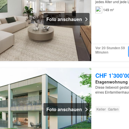
jedes Alter und jed
149 m²
Foto anschauen
Vor 20 Stunden 59
Minuten
CHF 1'300'0
Etagenwohnung
Diese liebevoll gest
eines Einfamilienhau
Mehrparteienhause
Foto anschauen
Keller
Garten