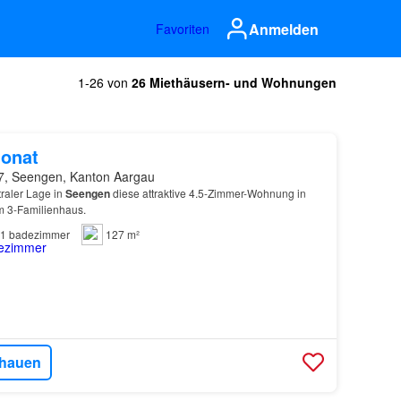
Anmelden
Favoriten
1-26 von
26 Miethäusern- und Wohnungen
onat
7, Seengen, Kanton Aargau
traler Lage in
Seengen
diese attraktive 4.5-Zimmer-Wohnung in
em 3-Familienhaus.
1
badezimmer
127 m²
hauen