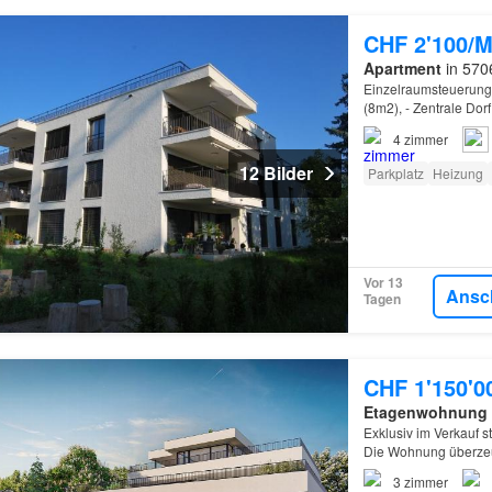
CHF 2'100/M
Apartment
in 570
Einzelraumsteuerung
(8m2), - Zentrale Dor
4
zimmer
12 Bilder
Parkplatz
Heizung
Vor 13
Ansc
Tagen
CHF 1'150'0
Etagenwohnung
Exklusiv im Verkauf 
Die Wohnung überzeu
hochwertige Bauweise
3
zimmer