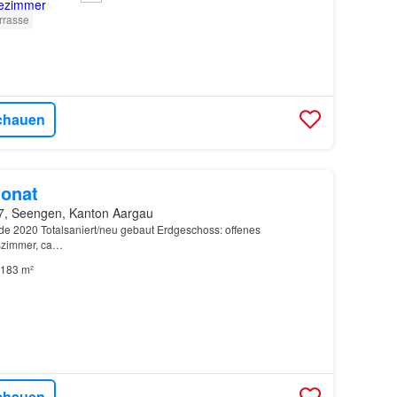
rrasse
chauen
onat
7, Seengen, Kanton Aargau
e 2020 Totalsaniert/neu gebaut Erdgeschoss: offenes
szimmer, ca…
183 m²
chauen