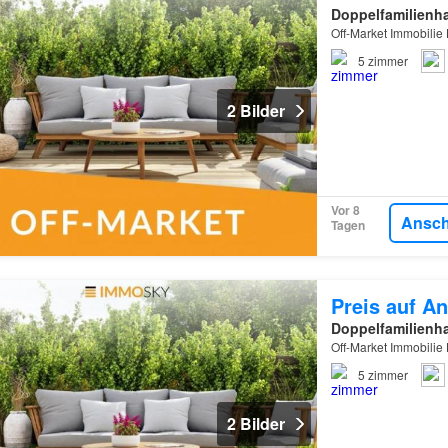
Doppelfamilienh
Off-Market Immobilie 
5
zimmer
2 Bilder
Vor 8
Ansc
Tagen
Preis auf An
Doppelfamilienh
Off-Market Immobilie 
5
zimmer
2 Bilder