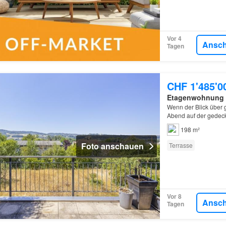
Vor 4
Ansc
Tagen
CHF 1'485'0
Etagenwohnung
Wenn der Blick über 
Abend auf der gedeck
entfernt liegt, dann
198 m²
Foto anschauen
Terrasse
Vor 8
Ansc
Tagen