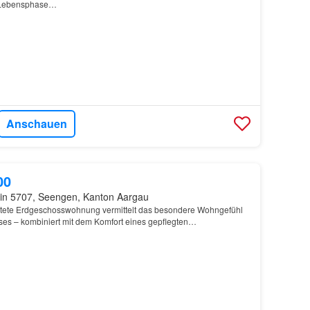
e Lebensphase…
Anschauen
00
in 5707, Seengen, Kanton Aargau
altete Erdgeschosswohnung vermittelt das besondere Wohngefühl
ses – kombiniert mit dem Komfort eines gepflegten
s…