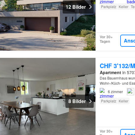
12 Bilder
Parkplatz
Keller
Te
Vor 30+
Ans
Tagen
CHF 3'132/M
Apartment
in 570
Das Bauernhaus wurd
Wohn-/Küch- und Es
6
zimmer
8 Bilder
Parkplatz
Keller
Vor 30+
Ans