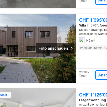
Tagen
CHF 1'395'0
Villa
in 5707, See
Dieses neuwertige 5
Architektur mit warme
Wohnqualität.Im Erdge
142 m²
Foto anschauen
Parkplatz
Kamin
G
Vor 30+
Ans
Tagen
CHF 1'125'0
siert
Etagenwohnung
An zentraler, ruhiger