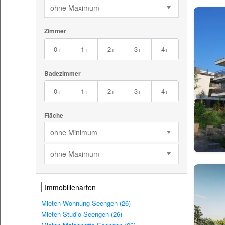
ohne Maximum
Zimmer
0+
1+
2+
3+
4+
Badezimmer
0+
1+
2+
3+
4+
Fläche
ohne Minimum
ohne Maximum
Immobilienarten
Mieten Wohnung Seengen (26)
Mieten Studio Seengen (26)