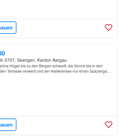
hauen
00
in 5707, Seengen, Kanton Aargau
grüne Hügel bis zu den Bergen schweift, die Sonne bis in den
ten Terrasse verweilt und der Hallwilersee nur einen Spaziergang
 sind Sie in dieser Wohnoase angekommen…
hauen