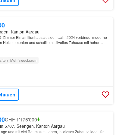
00
ngen, Kanton Aargau
½-Zimmer-Einfamilienhaus aus dem Jahr 2024 verbindet moderne
n Holzelementen und schafft ein stilvolles Zuhause mit hoher
schoss erwartet Sie ein heller, offen gest…
arten
Mehrzweckraum
chauen
00
CHF 1'175'000
in 5707, Seengen, Kanton Aargau
 Lage und mit viel Raum zum Leben, ist dieses Zuhause ideal für