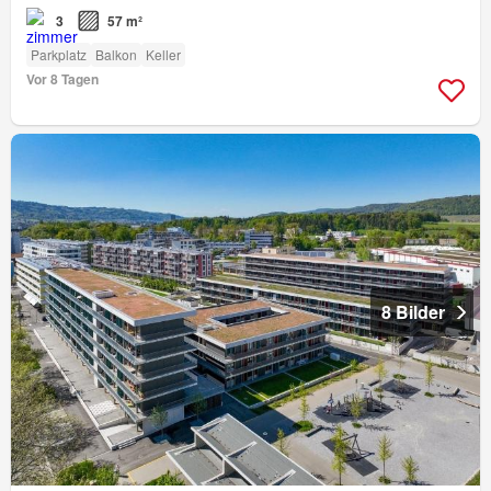
3
57 m²
Parkplatz
Balkon
Keller
Vor 8 Tagen
8 Bilder