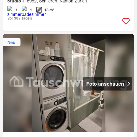
Studio
in 8952, Schlieren, Kanton Zürich
1
1
18 m²
Vor 30+ Tagen
Neu
Foto anschauen