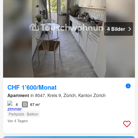
4 Bilder
CHF 1'600/Monat
Apartment
in 8047, Kreis 9, Zürich, Kanton Zürich
4
67 m²
Parkplatz
Balkon
Vor 4 Tagen