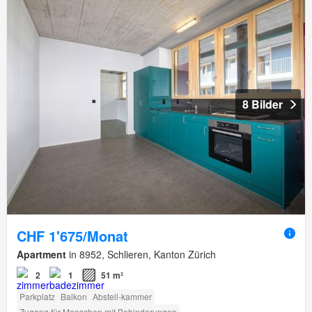
8 Bilder
CHF 1'675/Monat
Apartment
in 8952, Schlieren, Kanton Zürich
2
1
51 m²
Parkplatz
Balkon
Abstell-kammer
Zugang für Menschen mit Behinderungen