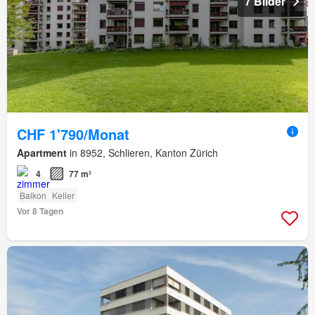
7 Bilder
CHF 1'790/Monat
Apartment
in 8952, Schlieren, Kanton Zürich
4
77 m²
Balkon
Keller
Vor 8 Tagen