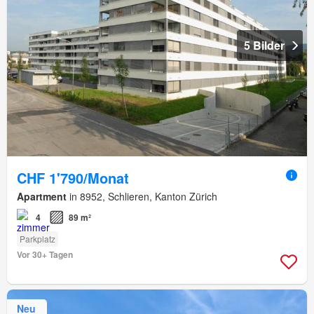
5 Bilder
CHF 1'790/Monat
Apartment
in 8952, Schlieren, Kanton Zürich
4
89 m²
Parkplatz
Vor 30+ Tagen
Neu