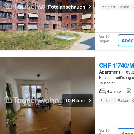
Foto anschauen
Parkplatz
Balkon
K
Vor 10
Ansc
Tagen
CHF 1'740/M
Apartment
in 8902
Nach der auflösung 
Tausch an.
4
zimmer
10 Bilder
Parkplatz
Balkon
K
Vor 10
Ansc