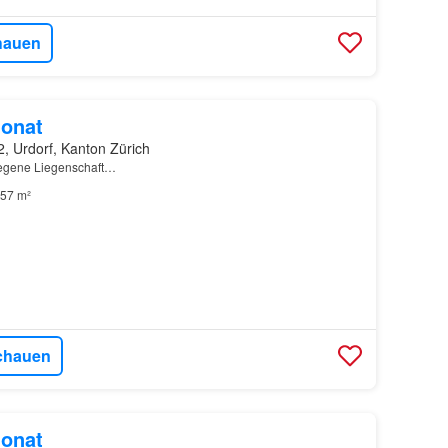
hauen
onat
, Urdorf, Kanton Zürich
legene Liegenschaft…
57 m²
chauen
onat