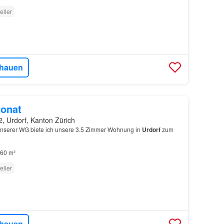
eller
hauen
onat
, Urdorf, Kanton Zürich
unserer WG biete ich unsere 3.5 Zimmer Wohnung in
Urdorf
zum
60 m²
eller
hauen