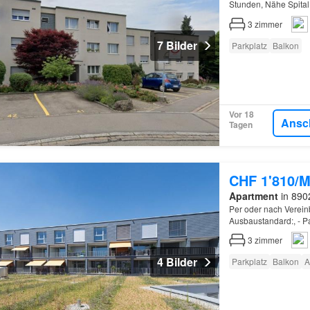
Stunden, Nähe Spital
3
zimmer
7 Bilder
Parkplatz
Balkon
Vor 18
Ansc
Tagen
CHF 1'810/M
Apartment
in 8902
Per oder nach Verein
Ausbaustandard:, - Pa
Essplatz, - Glaskeram
3
zimmer
4 Bilder
Parkplatz
Balkon
A