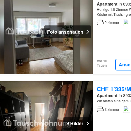
Apartment
in 8902
Herzige 1.5 Zimmer W
Küche mit Tisch, - gr
Gehminuten zur Migro
2
zimmer
Foto anschauen
Vor 10
Ansc
Tagen
CHF 1'335/M
Apartment
in 8902
Wir bieten eine gemü
3
zimmer
9 Bilder