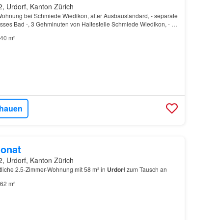
, Urdorf, Kanton Zürich
ohnung bei Schmiede Wiedikon, alter Ausbaustandard, - separate
osses Bad -, 3 Gehminuten von Haltestelle Schmiede Wiedikon, - 3
s, - Stadtzentrum zu Fuss oder Tram…
40 m²
hauen
onat
, Urdorf, Kanton Zürich
tliche 2.5-Zimmer-Wohnung mit 58 m² in
Urdorf
zum Tausch an
62 m²