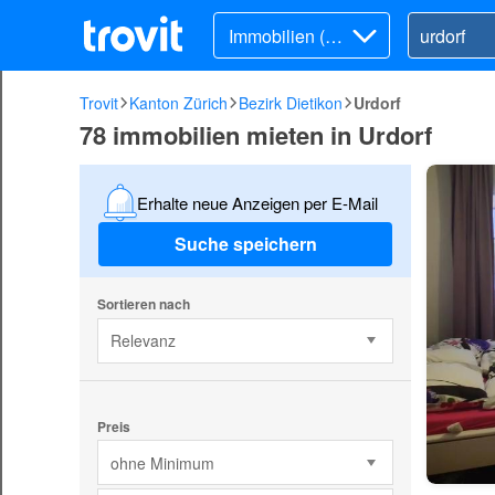
Immobilien (Mi
ete)
Trovit
Kanton Zürich
Bezirk Dietikon
Urdorf
78 immobilien mieten in Urdorf
Erhalte neue Anzeigen per E-Mail
Suche speichern
Sortieren nach
Relevanz
Preis
ohne Minimum