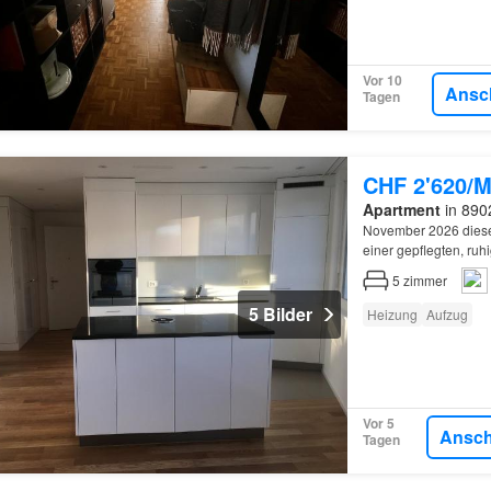
Vor 10
Ansc
Tagen
CHF 2'620/M
Apartment
in 8902
November 2026 dies
einer gepflegten, ru
5
zimmer
5 Bilder
Heizung
Aufzug
Vor 5
Ansc
Tagen