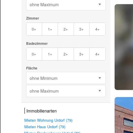
ohne Maximum
Zimmer
0+
1+
2+
3+
4+
Badezimmer
0+
1+
2+
3+
4+
Fläche
ohne Minimum
ohne Maximum
Immobilienarten
Mieten Wohnung Urdorf (79)
Mieten Haus Urdorf (79)