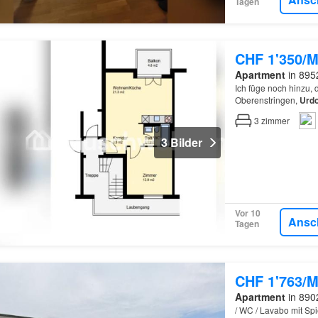
Tagen
CHF 1'350/M
Apartment
in 8952
Ich füge noch hinzu, 
Oberenstringen,
Urdo
3
zimmer
3 Bilder
Vor 10
Ansc
Tagen
CHF 1'763/M
Apartment
in 8902
/ WC / Lavabo mit Spi