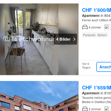
CHF 1'600/M
Apartment
in 8047
Ferner auch Uitikon
4
zimmer
Parkplatz
Balkon
4 Bilder
Vor 6
Ansc
Tagen
CHF 1'659/M
Apartment
in 8105
Tausche meine gemüt
Bleibe in Dietikon,Re
3
zimmer