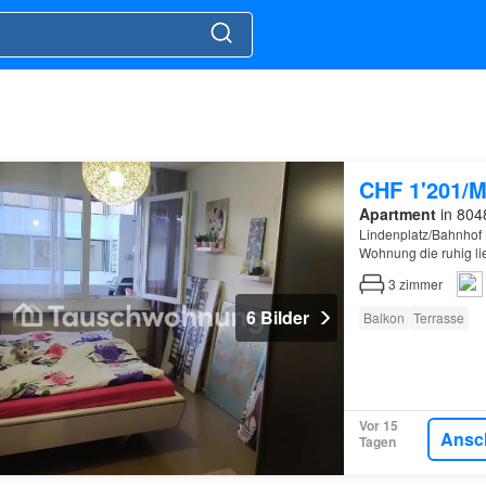
CHF 1'201/M
Apartment
in 8048
Lindenplatz/Bahnhof
Wohnung die ruhig lie
3
zimmer
6 Bilder
Balkon
Terrasse
Vor 15
Ansc
Tagen