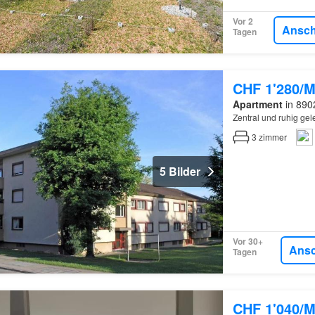
Vor 2
Ansc
Tagen
CHF 1'280/M
Apartment
in 8902
Zentral und ruhig ge
3
zimmer
5 Bilder
Vor 30+
Ans
Tagen
CHF 1'040/M