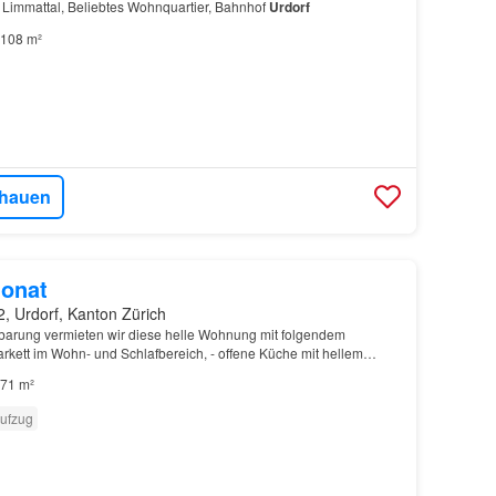
 Limmattal, Beliebtes Wohnquartier, Bahnhof
Urdorf
108 m²
hauen
onat
, Urdorf, Kanton Zürich
barung vermieten wir diese helle Wohnung mit folgendem
rkett im Wohn- und Schlafbereich, - offene Küche mit hellem
ikherd, Geschirrspüler, - Bad/WC, - Reduit mit W…
71 m²
ufzug