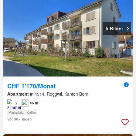
5 Bilder
CHF 1'170/Monat
Apartment
in 4914, Roggwil, Kanton Bern
2
46 m²
Parkplatz
Keller
Vor 30+ Tagen