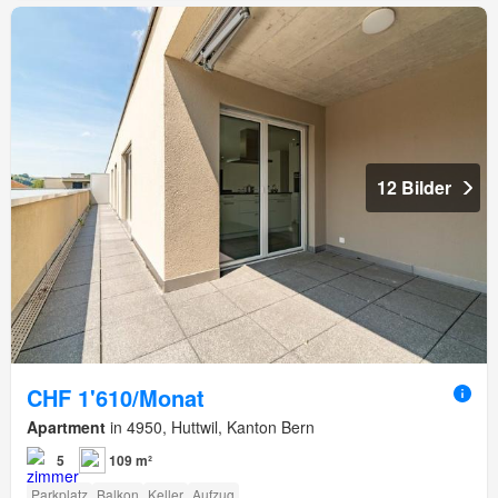
12 Bilder
CHF 1'610/Monat
Apartment
in 4950, Huttwil, Kanton Bern
5
109 m²
Parkplatz
Balkon
Keller
Aufzug