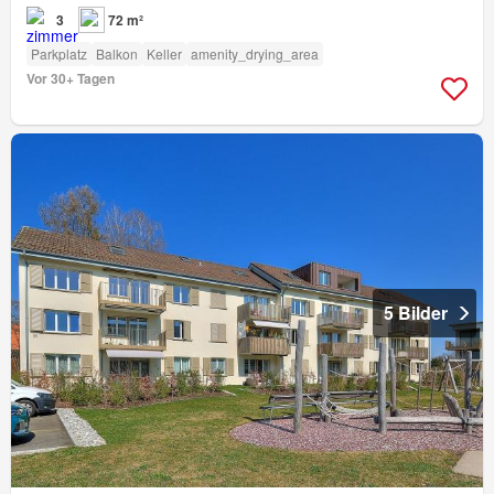
3
72 m²
Parkplatz
Balkon
Keller
amenity_drying_area
Vor 30+ Tagen
5 Bilder