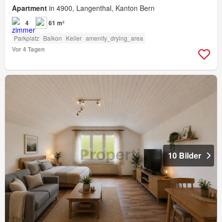
Apartment
in 4900, Langenthal, Kanton Bern
4
61 m²
Parkplatz
Balkon
Keller
amenity_drying_area
Vor 4 Tagen
10 Bilder