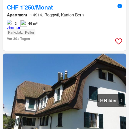
CHF 1'250/Monat
Apartment
in 4914, Roggwil, Kanton Bern
2
46 m²
Parkplatz
Keller
Vor 30+ Tagen
9 Bilder