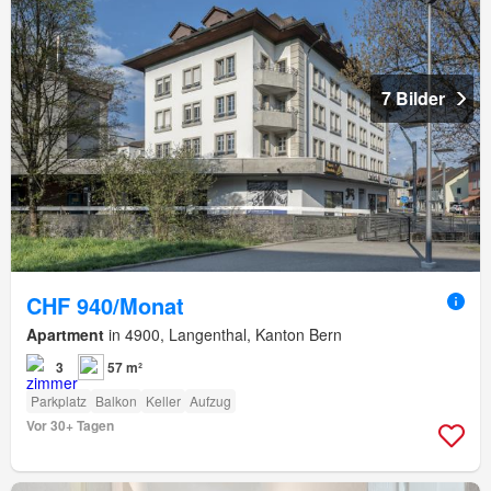
7 Bilder
CHF 940/Monat
Apartment
in 4900, Langenthal, Kanton Bern
3
57 m²
Parkplatz
Balkon
Keller
Aufzug
Vor 30+ Tagen