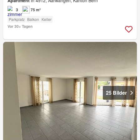
Apartment
in 4912, Aarwangen, Kanton Bern
3
75 m²
Parkplatz
Balkon
Keller
Vor 30+ Tagen
25 Bilder