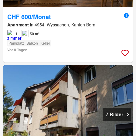
CHF 600/Monat
Apartment
in 4954, Wyssachen, Kanton Bern
1
50 m²
Parkplatz
Balkon
Keller
Vor 8 Tagen
7 Bilder