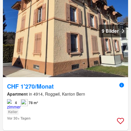
9 Bilder
CHF 1'270/Monat
Apartment
in 4914, Roggwil, Kanton Bern
4
78 m²
Keller
Vor 30+ Tagen