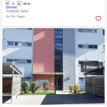
3
59 m²
Parkplatz
Keller
Vor 30+ Tagen
7 Bilder