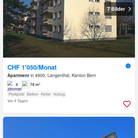
7 Bilder
CHF 1'050/Monat
Apartment
in 4900, Langenthal, Kanton Bern
4
78 m²
Parkplatz
Balkon
Keller
Aufzug
Vor 4 Tagen