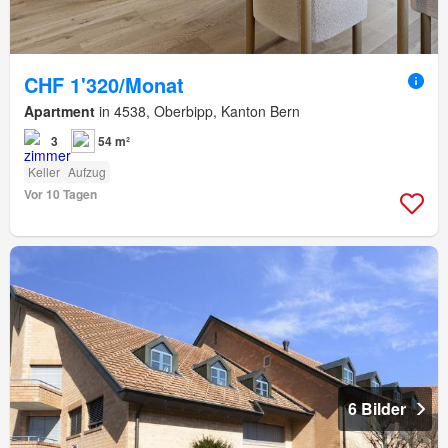
CHF 1'320/Monat
Apartment
in 4538, Oberbipp, Kanton Bern
3
54 m²
Keller
Aufzug
Vor 10 Tagen
6 Bilder