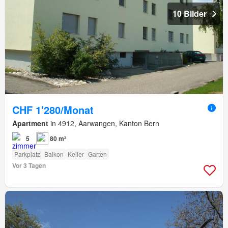
10 Bilder
CHF 1'280/Monat
Apartment
in 4912, Aarwangen, Kanton Bern
5
80 m²
Parkplatz
Balkon
Keller
Garten
Vor 3 Tagen