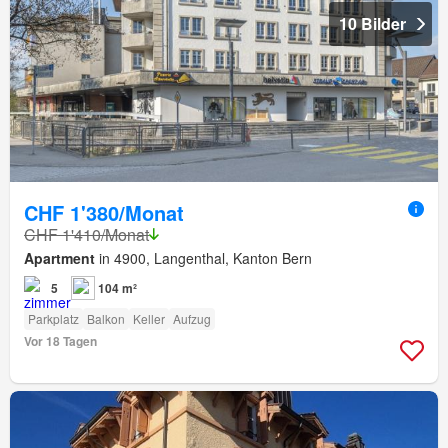
10 Bilder
CHF 1'380/Monat
CHF 1'410/Monat
Apartment
in 4900, Langenthal, Kanton Bern
5
104 m²
Parkplatz
Balkon
Keller
Aufzug
Vor 18 Tagen