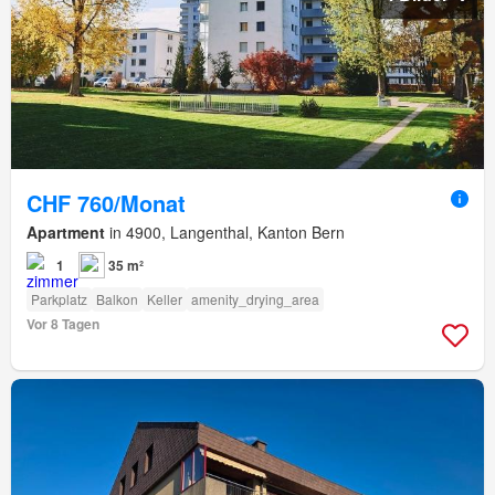
CHF 760/Monat
Apartment
in 4900, Langenthal, Kanton Bern
1
35 m²
Parkplatz
Balkon
Keller
amenity_drying_area
Vor 8 Tagen