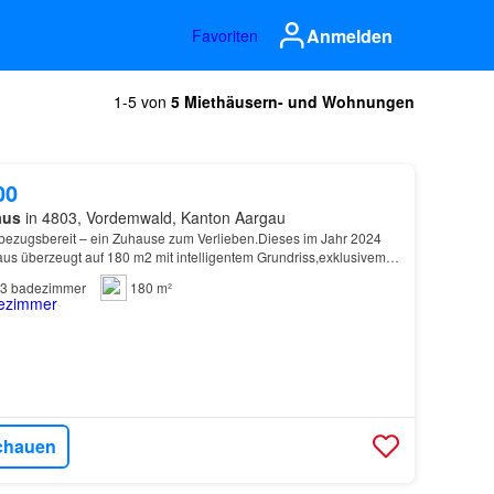
Anmelden
Favoriten
1-5 von
5 Miethäusern- und Wohnungen
00
aus
in 4803, Vordemwald, Kanton Aargau
bezugsbereit – ein Zuhause zum Verlieben.Dieses im Jahr 2024
aus überzeugt auf 180 m2 mit intelligentem Grundriss,exklusivem
nem nachhaltigen Gesamtkonzept…
3
badezimmer
180 m²
chauen