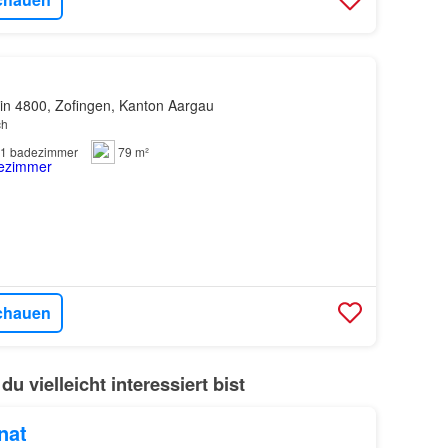
in 4800, Zofingen, Kanton Aargau
ch
1
badezimmer
79 m²
chauen
vielleicht interessiert bist
nat