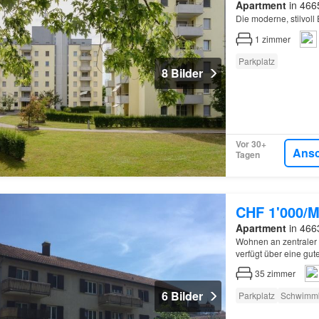
Apartment
in 466
Die moderne, stilvol
1
zimmer
Parkplatz
8 Bilder
Vor 30+
Ans
Tagen
CHF 1'000/M
Apartment
in 466
Wohnen an zentraler 
verfügt über eine gu
35
zimmer
6 Bilder
Parkplatz
Schwimm