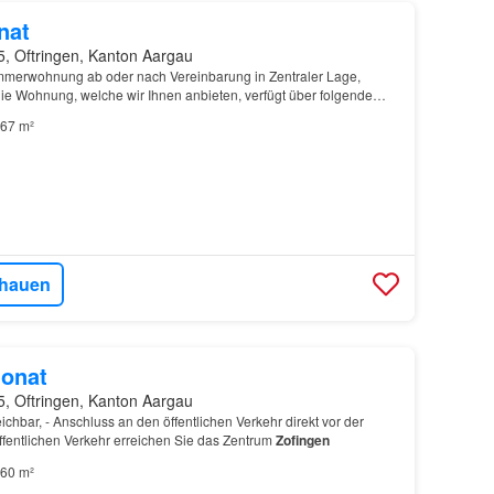
nat
5, Oftringen, Kanton Aargau
mmerwohnung ab oder nach Vereinbarung in Zentraler Lage,
Die Wohnung, welche wir Ihnen anbieten, verfügt über folgende
t- und Plattenböden, Küche mit Glaskeramik un…
67 m²
hauen
onat
5, Oftringen, Kanton Aargau
chbar, - Anschluss an den öffentlichen Verkehr direkt vor der
ffentlichen Verkehr erreichen Sie das Zentrum
Zofingen
60 m²