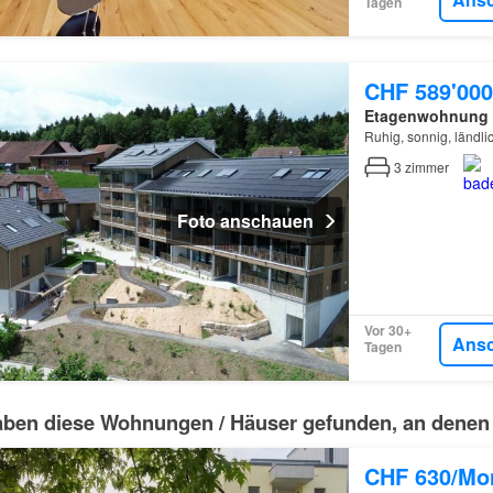
Tagen
CHF 589'000
Etagenwohnung
Ruhig, sonnig, ländli
3
zimmer
Foto anschauen
Vor 30+
Ans
Tagen
aben diese Wohnungen / Häuser gefunden, an denen du 
CHF 630/Mo