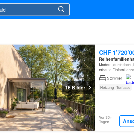
CHF 1'720'0
Reihenfamilienh
Modern, durchdacht, 
erbaute Einfamilienh
Innenausbau und ei
5
zimmer
16 Bilder
Heizung
Terrasse
Vor 30+
Ans
Tagen