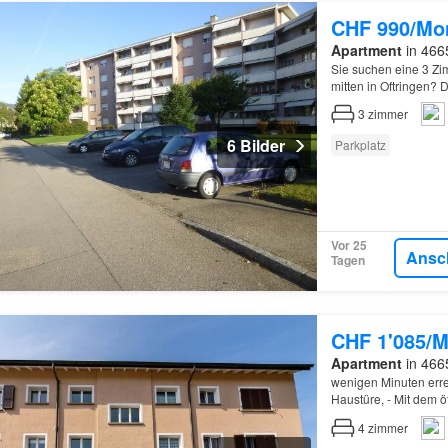
CHF 990/Mo
Apartment
in 466
Sie suchen eine 3 Zi
mitten in Oftringen? 
Ausstattung:, Lamina
3
zimmer
6 Bilder
Parkplatz
Vor 25
Ansc
Tagen
CHF 1'085/M
Apartment
in 466
wenigen Minuten errei
Haustüre, - Mit dem ö
4
zimmer