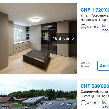
CHF 1'720'0
Villa
in Vordemwal
Modern, well thought
6
zimmer
16 Bilder
Vor 30+
Ans
Tagen
CHF 589'000
Etagenwohnung
Erstbezug Frühling 2
3
zimmer