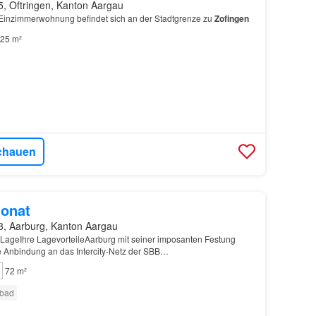
5, Oftringen, Kanton Aargau
l Einzimmerwohnung befindet sich an der Stadtgrenze zu
Zofingen
25 m²
chauen
onat
3, Aarburg, Kanton Aargau
LageIhre LagevorteileAarburg mit seiner imposanten Festung
te Anbindung an das Intercity-Netz der SBB…
72 m²
bad