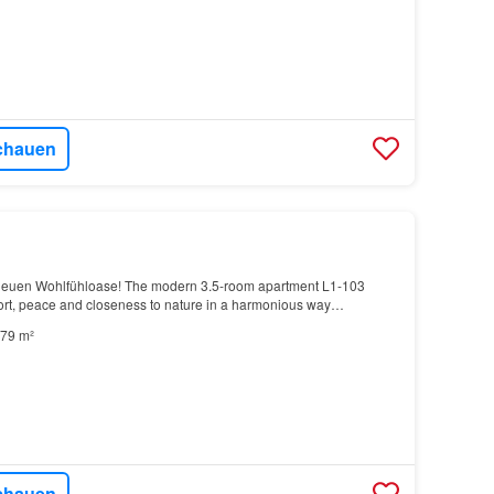
chauen
 neuen Wohlfühloase! The modern 3.5-room apartment L1-103
ort, peace and closeness to nature in a harmonious way…
79 m²
chauen