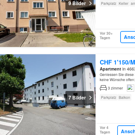
9 Bilder
Parkplatz
Keller
am
Vor 30+
Ans
Tagen
CHF 1'150/M
Apartment
in 466
Geniessen Sie diese 
keine Wünsche offen:
Laminatböden, Einba
3
zimmer
7 Bilder
Parkplatz
Balkon
Vor 4
Ansc
Tagen