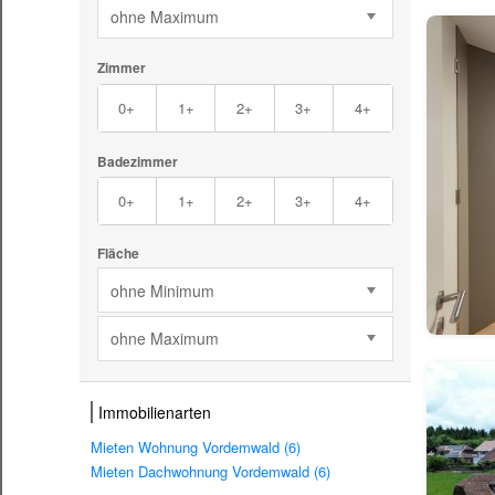
ohne Maximum
Zimmer
0+
1+
2+
3+
4+
Badezimmer
0+
1+
2+
3+
4+
Fläche
ohne Minimum
ohne Maximum
Immobilienarten
Mieten Wohnung Vordemwald (6)
Mieten Dachwohnung Vordemwald (6)