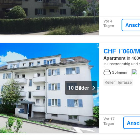
Vor 4
Ansc
Tagen
CHF 1'060/M
Apartment
in 480
In unserer ruhig und
3
zimmer
Keller
Terrasse
10 Bilder
Vor 17
Ansc
Tagen