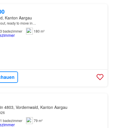
00
d, Kanton Aargau
-out, ready to move in…
3
badezimmer
180 m²
chauen
in 4803, Vordemwald, Kanton Aargau
026
1
badezimmer
79 m²