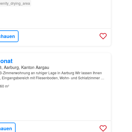
enity_drying_area
chauen
onat
3, Aarburg, Kanton Aargau
3-Zimmerwohnung an ruhiger Lage in Aarburg Wir lassen Ihnen
, Eingangsbereich mit Fliesenboden, Wohn- und Schlafzimmer mit
uschrank im Korridor, Geräumige Küche mit v…
60 m²
hauen