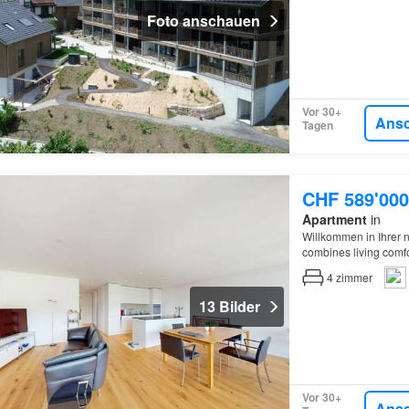
Foto anschauen
Vor 30+
Ans
Tagen
CHF 589'000
Apartment
in
Willkommen in Ihrer
combines living comf
4
zimmer
13 Bilder
Vor 30+
Ans