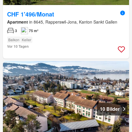
CHF 1'496/Monat
Apartment
in 8645, Rapperswil-Jona, Kanton Sankt Gallen
3
75 m²
Balkon
Keller
Vor 10 Tagen
10 Bilder