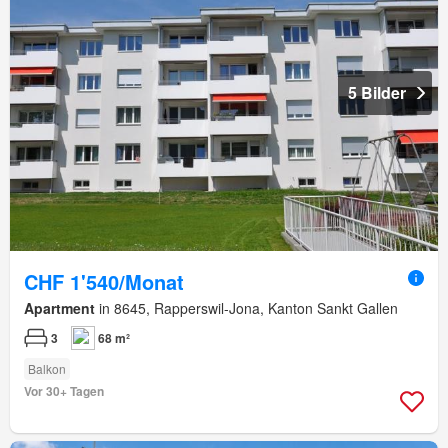
5 Bilder
CHF 1'540/Monat
Apartment
in 8645, Rapperswil-Jona, Kanton Sankt Gallen
3
68 m²
Balkon
Vor 30+ Tagen