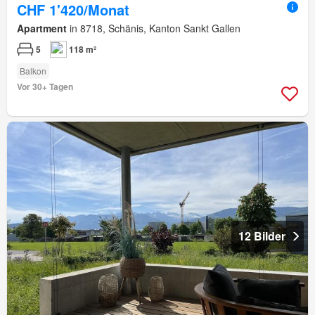
CHF 1'420/Monat
Apartment
in 8718, Schänis, Kanton Sankt Gallen
5
118 m²
Balkon
Vor 30+ Tagen
12 Bilder