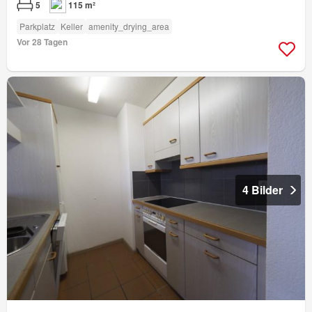
5
115 m²
Parkplatz
Keller
amenity_drying_area
Vor 28 Tagen
4 Bilder