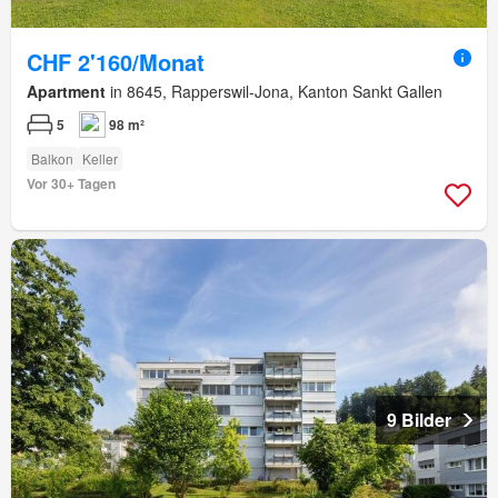
CHF 2'160/Monat
Apartment
in 8645, Rapperswil-Jona, Kanton Sankt Gallen
5
98 m²
Balkon
Keller
Vor 30+ Tagen
9 Bilder