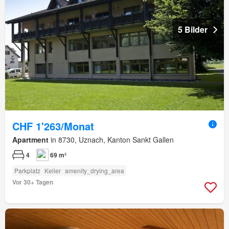
5 Bilder
CHF 1'263/Monat
Apartment
in 8730, Uznach, Kanton Sankt Gallen
4
69 m²
Parkplatz
Keller
amenity_drying_area
Vor 30+ Tagen