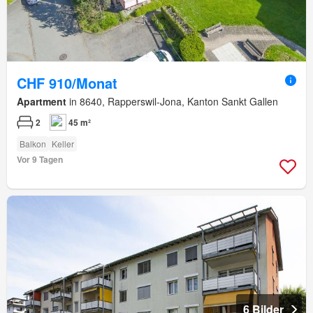
CHF 910/Monat
Apartment
in 8640, Rapperswil-Jona, Kanton Sankt Gallen
2
45 m²
Balkon
Keller
Vor 9 Tagen
6 Bilder