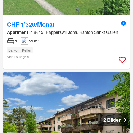
CHF 1'320/Monat
Apartment
in 8645, Rapperswil-Jona, Kanton Sankt Gallen
3
52 m²
Balkon
Keller
Vor 16 Tagen
12 Bilder