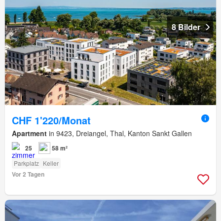
8 Bilder
CHF 1'220/Monat
Apartment
in 9423, Dreiangel, Thal, Kanton Sankt Gallen
25
58 m²
Parkplatz
Keller
Vor 2 Tagen