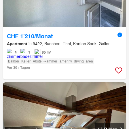
CHF 1'210/Monat
Apartment
in 9422, Buechen, Thal, Kanton Sankt Gallen
4
1
85 m²
Balkon
Keller
Abstell-kammer
amenity_drying_area
Vor 30+ Tagen