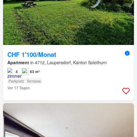
CHF 1'100/Monat
Apartment
in 4712, Laupersdorf, Kanton Solothurn
4
63 m²
Parkplatz
Terrasse
Vor 17 Tagen