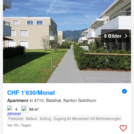
8 Bilder
CHF 1'630/Monat
Apartment
in 4710, Balsthal, Kanton Solothurn
4
88 m²
Parkplatz
Balkon
Aufzug
Zugang für Menschen mit Behinderungen
Vor 30+ Tagen