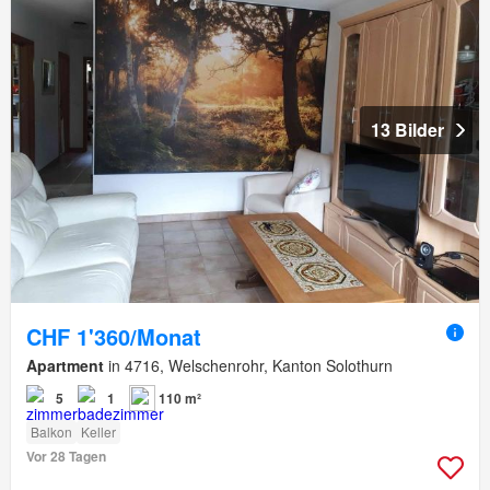
13 Bilder
CHF 1'360/Monat
Apartment
in 4716, Welschenrohr, Kanton Solothurn
5
1
110 m²
Balkon
Keller
Vor 28 Tagen