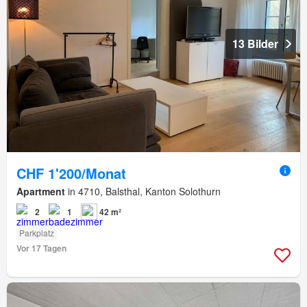
13 Bilder
CHF 1'200/Monat
Apartment
in 4710, Balsthal, Kanton Solothurn
2
1
42 m²
Parkplatz
Vor 17 Tagen