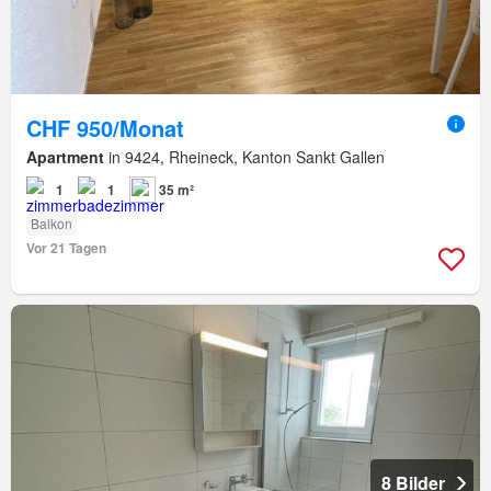
CHF 950/Monat
Apartment
in 9424, Rheineck, Kanton Sankt Gallen
1
1
35 m²
Balkon
Vor 21 Tagen
8 Bilder