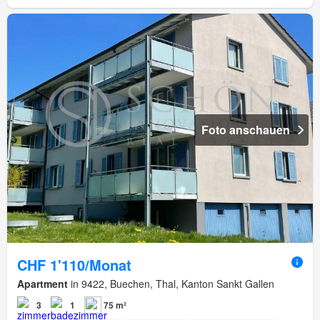
Foto anschauen
CHF 1'110/Monat
Apartment
in 9422, Buechen, Thal, Kanton Sankt Gallen
3
1
75 m²