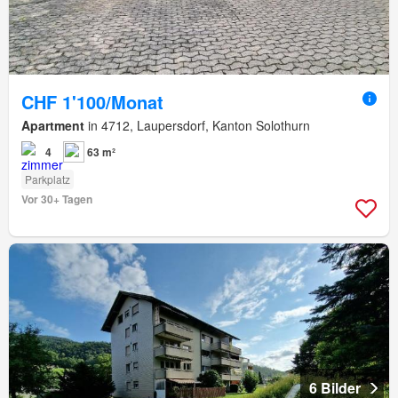
CHF 1'100/Monat
Apartment
in 4712, Laupersdorf, Kanton Solothurn
4
63 m²
Parkplatz
Vor 30+ Tagen
6 Bilder