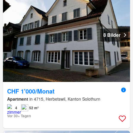
8 Bilder
CHF 1'000/Monat
Apartment
in 4715, Herbetswil, Kanton Solothurn
4
52 m²
Vor 30+ Tagen