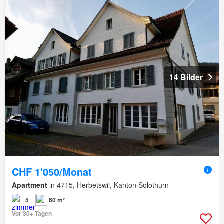
14 Bilder
CHF 1'050/Monat
Apartment
in 4715, Herbetswil, Kanton Solothurn
5
60 m²
Vor 30+ Tagen