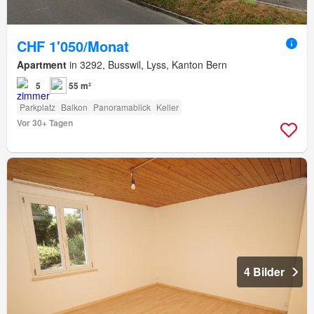
CHF 1'050/Monat
Apartment
in 3292, Busswil, Lyss, Kanton Bern
5
55 m²
Parkplatz
Balkon
Panoramablick
Keller
Vor 30+ Tagen
4 Bilder