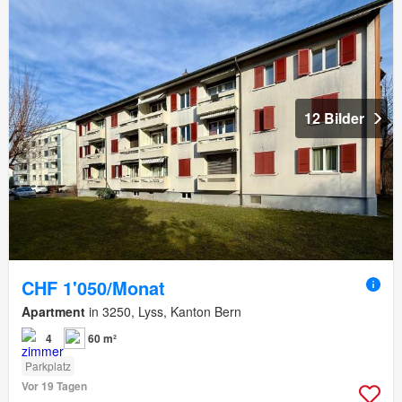
12 Bilder
CHF 1'050/Monat
Apartment
in 3250, Lyss, Kanton Bern
4
60 m²
Parkplatz
Vor 19 Tagen