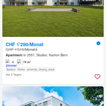
CHF 1'290/Monat
CHF 1'315/Monat
Apartment
in 2557, Studen, Kanton Bern
4
74 m²
Balkon
Keller
amenity_drying_area
Vor 3 Tagen