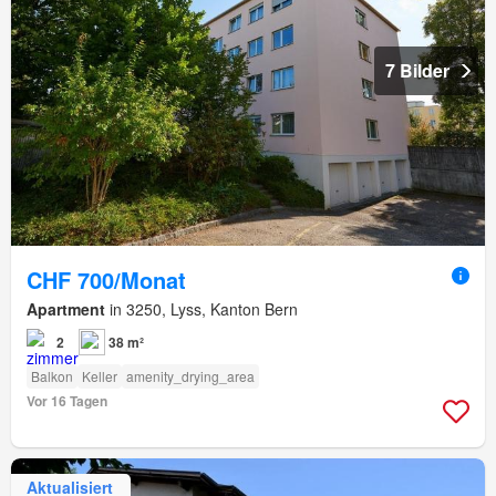
7 Bilder
CHF 700/Monat
Apartment
in 3250, Lyss, Kanton Bern
2
38 m²
Balkon
Keller
amenity_drying_area
Vor 16 Tagen
Aktualisiert