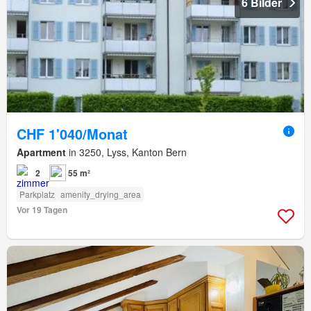
6 Bilder
CHF 1'040/Monat
Apartment
in 3250, Lyss, Kanton Bern
2
55 m²
Parkplatz
amenity_drying_area
Vor 19 Tagen