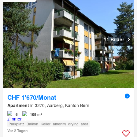
11 Bilder
CHF 1'670/Monat
Apartment
in 3270, Aarberg, Kanton Bern
6
109 m²
Parkplatz
Balkon
Keller
amenity_drying_area
Vor 2 Tagen