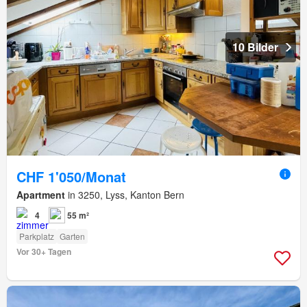
10 Bilder
CHF 1'050/Monat
Apartment
in 3250, Lyss, Kanton Bern
4
55 m²
Parkplatz
Garten
Vor 30+ Tagen