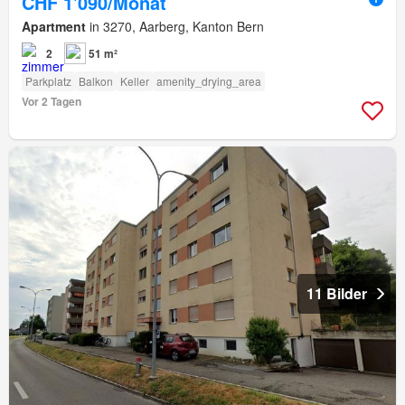
CHF 1'090/Monat
Apartment
in 3270, Aarberg, Kanton Bern
2
51 m²
Parkplatz
Balkon
Keller
amenity_drying_area
Vor 2 Tagen
11 Bilder