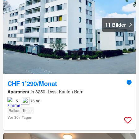
11 Bilder
CHF 1'290/Monat
Apartment
in 3250, Lyss, Kanton Bern
5
76 m²
Balkon
Keller
Vor 30+ Tagen