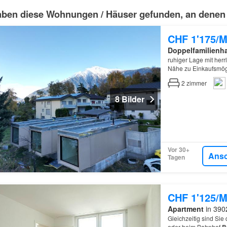
aben diese Wohnungen / Häuser gefunden, an denen du 
CHF 1'175/M
Doppelfamilienh
ruhiger Lage mit herr
Nähe zu Einkaufsmög
2
zimmer
8 Bilder
Vor 30+
Ans
Tagen
CHF 1'125/M
Apartment
in 3902
Gleichzeitig sind Sie
oder beim Bahnhof