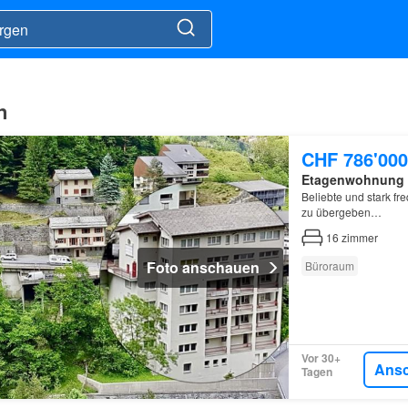
n
CHF 786'000
Etagenwohnung
Beliebte und stark fr
zu übergeben…
16
zimmer
Foto anschauen
Büroraum
Vor 30+
Ans
Tagen