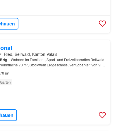
chauen
onat
, Ried, Bellwald, Kanton Valais
Brig
– Wohnen im Familien-, Sport- und Freizeitparadies Bellwald,
ohnfläche 70 m², Stockwerk Erdgeschoss, Verfügbarkeit Von Visp
on
Brig
in 30 Minuten erreichbar u…
70 m²
Garten
hauen