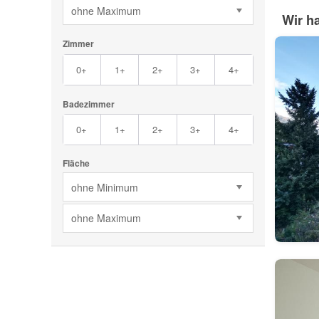
ohne Maximum
Wir h
Zimmer
0+
1+
2+
3+
4+
Badezimmer
0+
1+
2+
3+
4+
Fläche
ohne Minimum
ohne Maximum