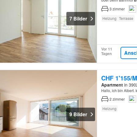
B
3
zimmer
7 Bilder
Heizung
Terrasse
Vor 11
Ansc
Tagen
CHF 1'155/M
Apartment
in 3902
Hallo, ich bin Albert
2
zimmer
Heizung
9 Bilder