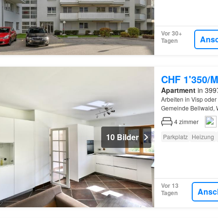
Vor 30+
Ans
Tagen
CHF 1'350/M
Apartment
in 3997
Arbeiten in Visp oder
Gemeinde Bellwald, W
in 40 Minuten oder v
4
zimmer
10 Bilder
Parkplatz
Heizung
Vor 13
Ansc
Tagen