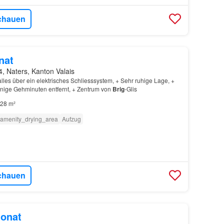
chauen
nat
, Naters, Kanton Valais
 alles über ein elektrisches Schliesssystem, + Sehr ruhige Lage, +
enige Gehminuten entfernt, + Zentrum von
Brig
-Glis
28 m²
amenity_drying_area
Aufzug
chauen
onat