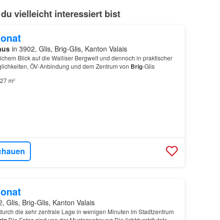
vielleicht interessiert bist
onat
aus
in 3902, Glis, Brig-Glis, Kanton Valais
lichem Blick auf die Walliser Bergwelt und dennoch in praktischer
lichkeiten, ÖV-Anbindung und dem Zentrum von
Brig
-Glis
27 m²
chauen
onat
, Glis, Brig-Glis, Kanton Valais
 durch die sehr zentrale Lage in wenigen Minuten im Stadtzentrum
Die Fotos sind von der Musterwohnung Die lichtdurchflutete