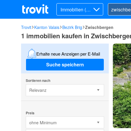
Immobilien (Ka
uf)
Trovit
Kanton Valais
Bezirk Brig
Zwischbergen
1 immobilien kaufen in Zwischberge
Erhalte neue Anzeigen per E-Mail
Suche speichern
Sortieren nach
Relevanz
Preis
ohne Minimum