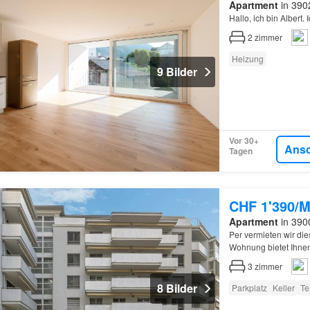
Apartment
in 3902
Hallo, ich bin Albert
2
zimmer
Heizung
9 Bilder
Vor 30+
Ans
Tagen
CHF 1'390/M
Apartment
in 3900
Per vermieten wir d
Wohnung bietet Ihnen
3
zimmer
8 Bilder
Parkplatz
Keller
Te