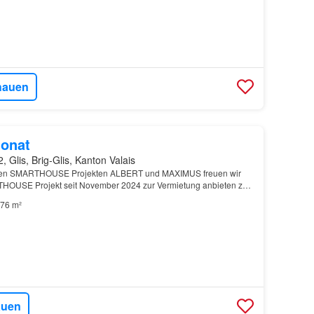
hauen
onat
, Glis, Brig-Glis, Kanton Valais
chen SMARTHOUSE Projekten ALBERT und MAXIMUS freuen wir
RTHOUSE Projekt seit November 2024 zur Vermietung anbieten zu
USE EVA befindet sich in Glis und ist als Immobili…
76 m²
auen