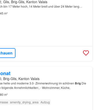
, Glis, Brig-Glis, Kanton Valais
. Ich bin 17 Meter hoch, 14 Meter breit und über 24 Meter lang…
45 m²
chauen
onat
, Brig-Glis, Kanton Valais
iese helle und moderne 3.0- Zimmerwohnung im schönen
Brig
Die
 folgende Annehmlichkeiten:, - Wohnzimmer, Küche,
80 m²
rrasse
amenity_drying_area
Aufzug