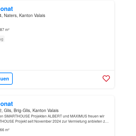
onat
, Naters, Kanton Valais
87 m²
ug
auen
onat
, Glis, Brig-Glis, Kanton Valais
chen SMARTHOUSE Projekten ALBERT und MAXIMUS freuen wir
RTHOUSE Projekt seit November 2024 zur Vermietung anbieten zu
USE EVA befindet sich in Glis und ist als Immobili…
66 m²