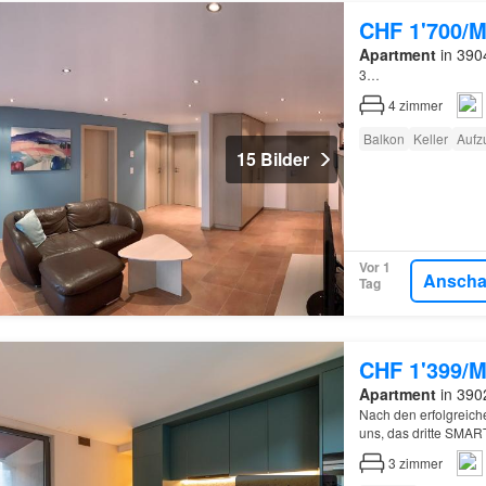
CHF 1'700/M
Apartment
in 3904
3…
4
zimmer
Balkon
Keller
Aufz
15 Bilder
Vor 1
Ansch
Tag
CHF 1'399/M
Apartment
in 3902
Nach den erfolgrei
uns, das dritte SMA
können:, Das SMARTHO
3
zimmer