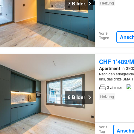
7 Bilder
Heizung
Vor 9
Ansc
Tagen
CHF 1'489/M
Apartment
in 3902
Nach den erfolgrei
uns, das dritte SMA
können:, Das SMARTHO
3
zimmer
8 Bilder
Heizung
Vor 1
Ansch
Tag