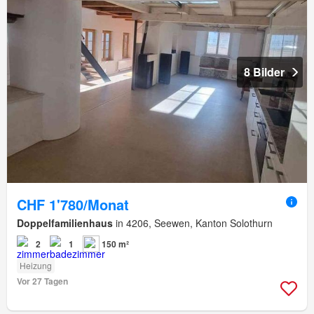
8 Bilder
CHF 1'780/Monat
Doppelfamilienhaus
in 4206, Seewen, Kanton Solothurn
2
1
150 m²
Heizung
Vor 27 Tagen