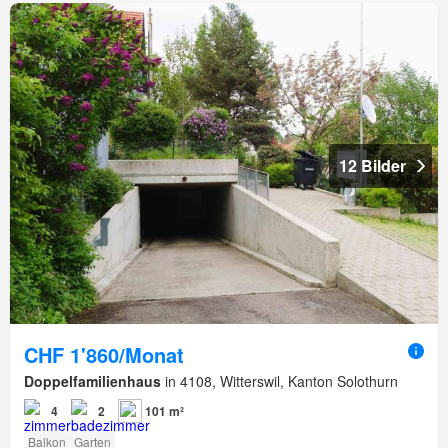
12 Bilder
CHF 1'860/Monat
Doppelfamilienhaus
in 4108, Witterswil, Kanton Solothurn
4
2
101 m²
Balkon
Garten