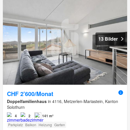
13 Bilder
CHF 2'600/Monat
Doppelfamilienhaus
in 4116, Metzerlen-Mariastein, Kanton
Solothurn
4
2
141 m²
Parkplatz
Balkon
Heizung
Garten