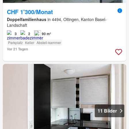
CHF 1'300/Monat
Doppelfamilienhaus
in 4494, Oltingen, Kanton Basel-
Landschaft
3
2
90 m²
Parkplatz
Keller
Abstell-kammer
Vor 21 Tagen
11 Bilder