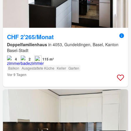
CHF 2'265/Monat
Doppelfamilienhaus
in 4053, Gundeldingen, Basel, Kanton
Basel-Stadt
4
2
115 m²
Balkon
Ausgestattete Küche
Keller
Garten
Vor 9 Tagen