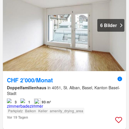
6 Bilder
CHF 2'000/Monat
Doppelfamilienhaus
in 4051, St. Alban, Basel, Kanton Basel-
Stadt
3
1
93 m²
Parkplatz
Balkon
Keller
amenity_drying_area
Vor 19 Tagen