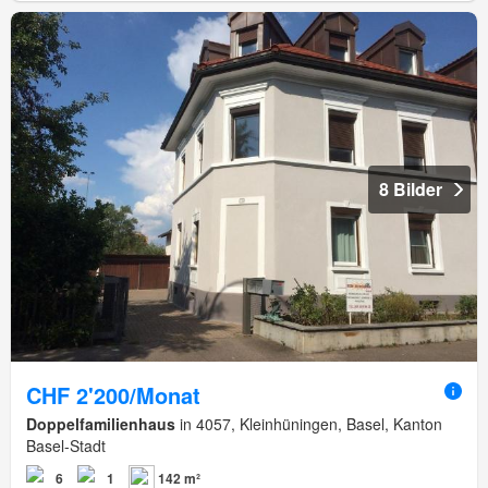
8 Bilder
CHF 2'200/Monat
Doppelfamilienhaus
in 4057, Kleinhüningen, Basel, Kanton
Basel-Stadt
6
1
142 m²