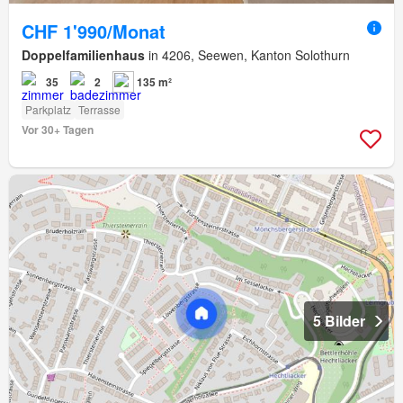
CHF 1'990/Monat
Doppelfamilienhaus
in 4206, Seewen, Kanton Solothurn
35
2
135 m²
Parkplatz
Terrasse
Vor 30+ Tagen
5 Bilder