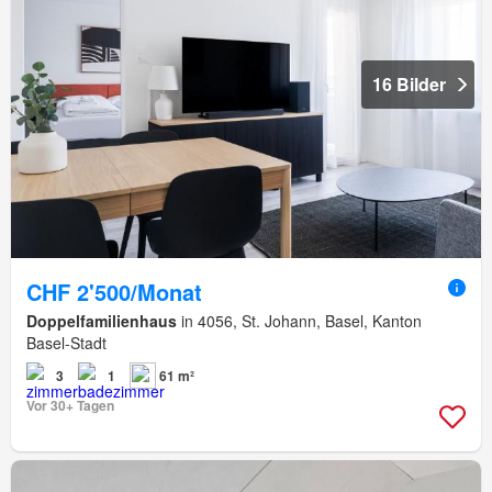
16 Bilder
CHF 2'500/Monat
Doppelfamilienhaus
in 4056, St. Johann, Basel, Kanton
Basel-Stadt
3
1
61 m²
Vor 30+ Tagen