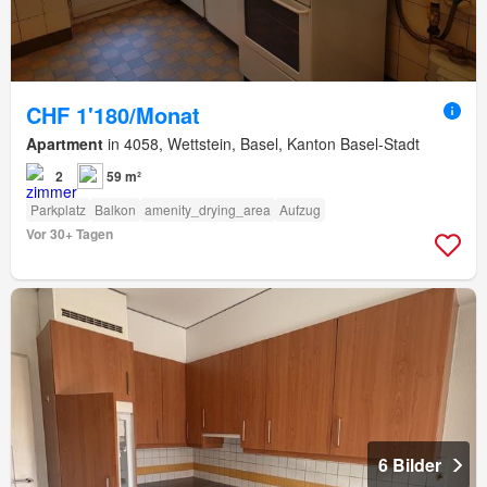
CHF 1'180/Monat
Apartment
in 4058, Wettstein, Basel, Kanton Basel-Stadt
2
59 m²
Parkplatz
Balkon
amenity_drying_area
Aufzug
Vor 30+ Tagen
6 Bilder