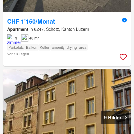
CHF 1'150/Monat
Apartment
in 6247, Schötz, Kanton Luzern
3
48 m²
Parkplatz
Balkon
Keller
amenity_drying_area
Vor 13 Tagen
9 Bilder