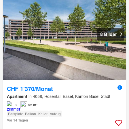
8 Bilder
CHF 1'370/Monat
Apartment
in 4058, Rosental, Basel, Kanton Basel-Stadt
3
52 m²
Parkplatz
Balkon
Keller
Aufzug
Vor 14 Tagen