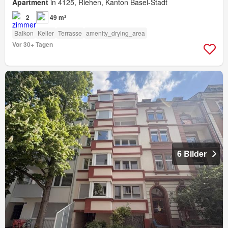
Apartment
in 4125, Riehen, Kanton Basel-Stadt
2
49 m²
Balkon
Keller
Terrasse
amenity_drying_area
Vor 30+ Tagen
6 Bilder