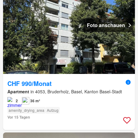
Foto anschauen
CHF 990/Monat
Apartment
in 4053, Bruderholz, Basel, Kanton Basel-Stadt
2
36 m²
amenity_drying_area
Aufzug
Vor 15 Tagen