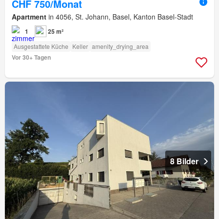
CHF 750/Monat
Apartment
in 4056, St. Johann, Basel, Kanton Basel-Stadt
1
25 m²
Ausgestattete Küche
Keller
amenity_drying_area
Vor 30+ Tagen
8 Bilder