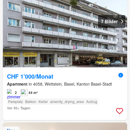
7 Bilder
CHF 1'000/Monat
Apartment
in 4058, Wettstein, Basel, Kanton Basel-Stadt
2
44 m²
Parkplatz
Balkon
Keller
amenity_drying_area
Aufzug
Vor 30+ Tagen