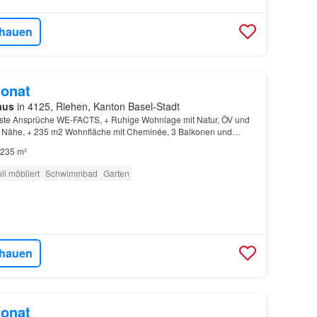
hauen
onat
aus
in 4125, Riehen, Kanton Basel-Stadt
hste Ansprüche WE-FACTS, + Ruhige Wohnlage mit Natur, ÖV und
er Nähe, + 235 m2 Wohnfläche mit Cheminée, 3 Balkonen und
, + Pool, Garten, Fitnessraum, Doppelgarage und…
235 m²
ll möbliert
Schwimmbad
Garten
hauen
onat