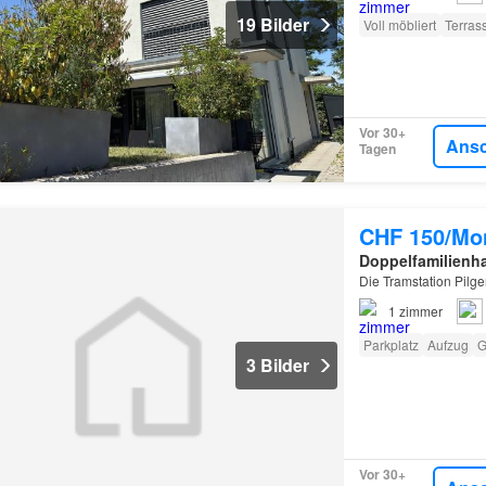
19 Bilder
Voll möbliert
Terras
Vor 30+
Ans
Tagen
CHF 150/Mo
Doppelfamilienh
Die Tramstation Pilge
1
zimmer
Parkplatz
Aufzug
G
3 Bilder
Vor 30+