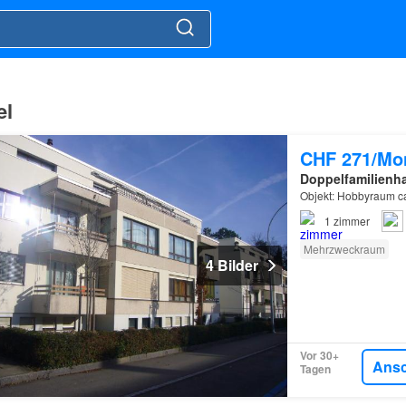
el
CHF 271/Mo
Doppelfamilienh
Objekt: Hobbyraum 
1
zimmer
Mehrzweckraum
4 Bilder
Vor 30+
Ans
Tagen