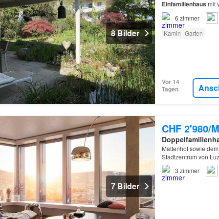
Einfamilienhaus
mit 
lichtdurchflutete
Hau
6
zimmer
8 Bilder
Kamin
Garten
Vor 14
Ansc
Tagen
CHF 2'980/M
Doppelfamilienh
Mattenhof sowie dem 
Stadtzentrum von Luz
Basel
3
zimmer
7 Bilder