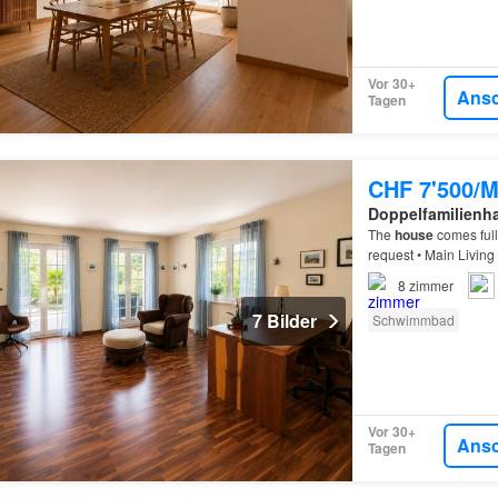
Vor 30+
Ans
Tagen
CHF 7'500/M
Doppelfamilienh
The
house
comes full
request • Main Living
8
zimmer
7 Bilder
Schwimmbad
Vor 30+
Ans
Tagen