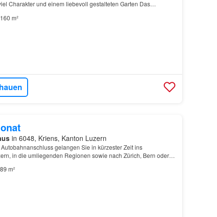
viel Charakter und einem liebevoll gestalteten Garten Das
s
überzeugt durch einen zeitgemässen Ausb…
160 m²
hauen
onat
aus
in 6048, Kriens, Kanton Luzern
Autobahnanschluss gelangen Sie in kürzester Zeit ins
ern, in die umliegenden Regionen sowie nach Zürich, Bern oder
89 m²