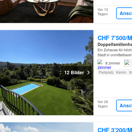
Vor 12
Ansc
Tagen
CHF 7'500/M
Doppelfamilienh
Ein Zuhause für höc
Stadt in unmittelbar
grosszügigen Räumen
8
zimmer
12 Bilder
Parkplatz
Kamin
Vo
Vor 26
Ansc
Tagen
CHF 3'200/M