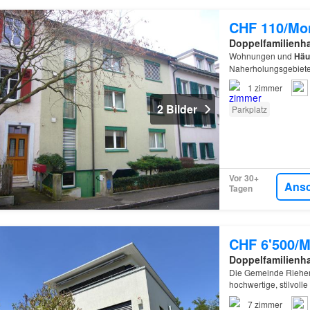
CHF 110/Mo
Doppelfamilienh
Wohnungen und
Häu
Naherholungsgebiete
1
zimmer
2 Bilder
Parkplatz
Vor 30+
Ans
Tagen
CHF 6'500/M
Doppelfamilienh
Die Gemeinde Riehen 
hochwertige, stilvoll
Das
Einfamilienhaus
7
zimmer