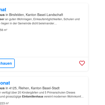
nat
aus
in Birsfelden, Kanton Basel-Landschaft
ser
an guten Wohnlagen, Einkaufsmöglichkeiten, Schulen und
 liegen in der Gemeinde dicht beieinander…
56 m²
chauen
onat
aus
in 4125, Riehen, Kanton Basel-Stadt
verfügt über 20 Kindergärten und 5 Primarschulen Dieses
e und grosszügige
Einfamilienhaus
vereint modernen Wohnkomfort
wird möbliert vermietet Im Erdgeschoss erwart…
223 m²