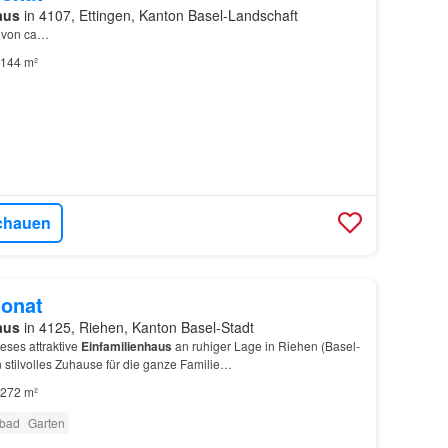
aus
in 4107, Ettingen, Kanton Basel-Landschaft
e von ca…
144 m²
chauen
onat
aus
in 4125, Riehen, Kanton Basel-Stadt
eses attraktive
Einfamilienhaus
an ruhiger Lage in Riehen (Basel-
in stilvolles Zuhause für die ganze Familie…
272 m²
bad
Garten