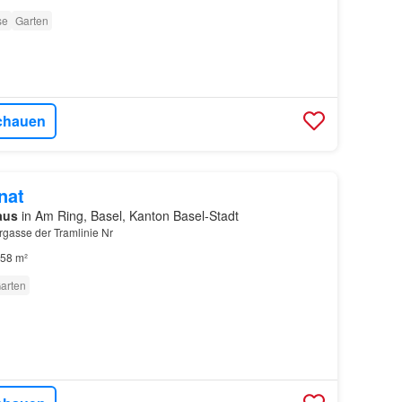
se
Garten
chauen
nat
aus
in Am Ring, Basel, Kanton Basel-Stadt
rgasse der Tramlinie Nr
58 m²
arten