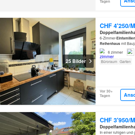
Ans
Tagen
CHF 4'250/M
Doppelfamilienh
6-Zimmer-
Einfamilie
Reihenhaus
mit Bauj
erstreckt sich über 
6
zimmer
25 Bilder
Büroraum
Garten
Vor 30+
Ans
Tagen
CHF 3'950/M
Doppelfamilienh
In einer ruhigen und 