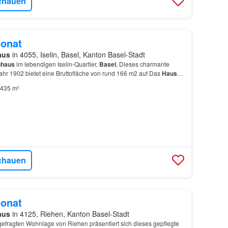
chauen
onat
aus
in 4055, Iselin, Basel, Kanton Basel-Stadt
nhaus
im lebendigen Iselin-Quartier,
Basel
, Dieses charmante
ahr 1902 bietet eine Bruttofläche von rund 166 m2 auf Das
Haus
vier Etagen und wurde umfassend renoviert M…
435 m²
chauen
onat
aus
in 4125, Riehen, Kanton Basel-Stadt
gefragten Wohnlage von Riehen präsentiert sich dieses gepflegte