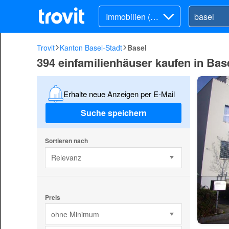
Immobilien (Ka
uf)
Trovit
Kanton Basel-Stadt
Basel
394 einfamilienhäuser kaufen in Bas
Erhalte neue Anzeigen per E-Mail
Suche speichern
Sortieren nach
Relevanz
Preis
ohne Minimum