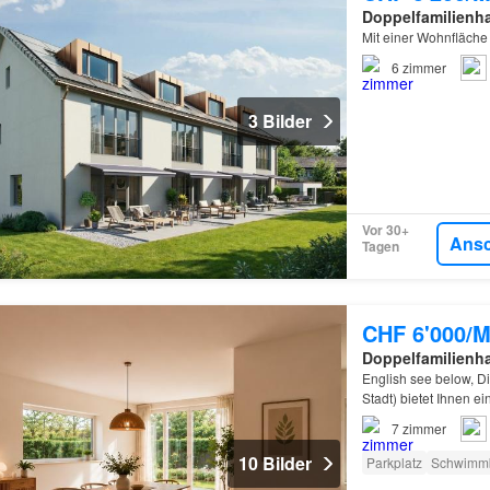
Doppelfamilienh
Mit einer Wohnfläch
6
zimmer
3 Bilder
Vor 30+
Ans
Tagen
CHF 6'000/M
Doppelfamilienh
English see below, Di
Stadt) bietet Ihnen e
7
zimmer
10 Bilder
Parkplatz
Schwimm