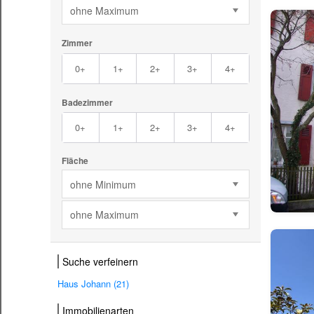
ohne Maximum
Zimmer
0+
1+
2+
3+
4+
Badezimmer
0+
1+
2+
3+
4+
Fläche
ohne Minimum
ohne Maximum
Suche verfeinern
Haus Johann (21)
Immobilienarten