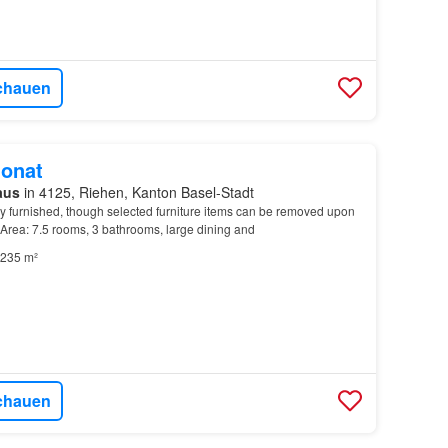
chauen
onat
aus
in 4125, Riehen, Kanton Basel-Stadt
y furnished, though selected furniture items can be removed upon
 Area: 7.5 rooms, 3 bathrooms, large dining and
235 m²
chauen