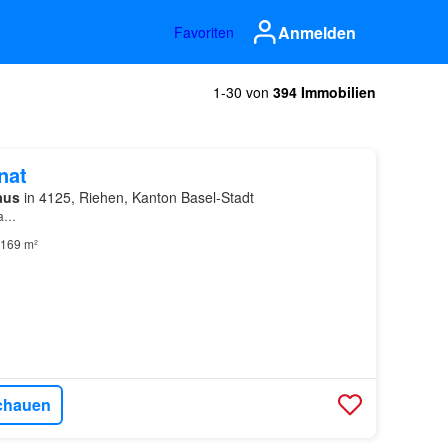
Anmelden
Favoriten
1-30 von
394 Immobilien
nat
aus
in 4125, Riehen, Kanton Basel-Stadt
ca…
169 m²
chauen