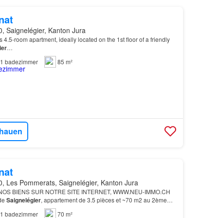
nat
, Saignelégier, Kanton Jura
 4.5-room apartment, ideally located on the 1st floor of a friendly
ier
…
1
badezimmer
85 m²
hauen
nat
0, Les Pommerats, Saignelégier, Kanton Jura
OS BIENS SUR NOTRE SITE INTERNET, WWW.NEU-IMMO.CH
 de
Saignelégier
, appartement de 3.5 pièces et ~70 m2 au 2ème
1
badezimmer
70 m²