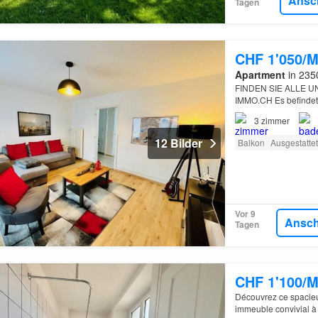
Ansc
Tagen
CHF 1'050/M
Apartment
in 2350
FINDEN SIE ALLE 
IMMO.CH Es befindet 
im 2.
3
zimmer
12 Bilder
Balkon
Ausgestatte
Vor 9
Ansc
Tagen
CHF 1'100/M
Découvrez ce spacieu
immeuble convivial 