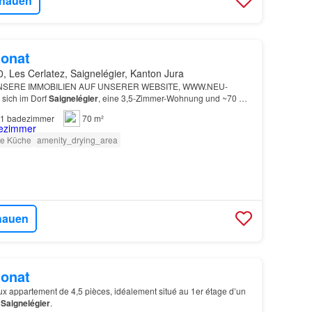
hauen
onat
, Les Cerlatez, Saignelégier, Kanton Jura
UNSERE IMMOBILIEN AUF UNSERER WEBSITE, WWW.NEU-
sich im Dorf
Saignelégier
, eine 3,5-Zimmer-Wohnung und ~70 m²
1
badezimmer
70 m²
te Küche
amenity_drying_area
hauen
onat
x appartement de 4,5 pièces, idéalement situé au 1er étage d’un
à
Saignelégier
.