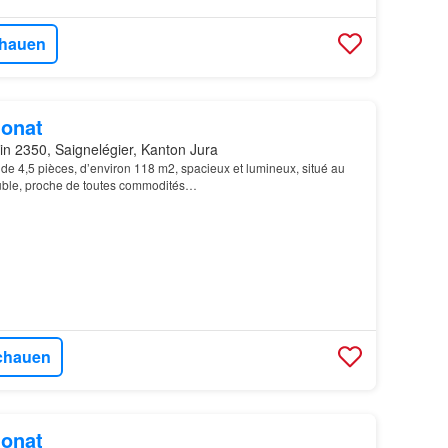
hauen
onat
in 2350, Saignelégier, Kanton Jura
de 4,5 pièces, d’environ 118 m2, spacieux et lumineux, situé au
uble, proche de toutes commodités…
chauen
onat