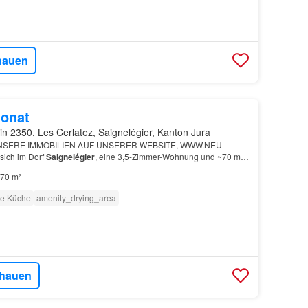
hauen
onat
in 2350, Les Cerlatez, Saignelégier, Kanton Jura
UNSERE IMMOBILIEN AUF UNSERER WEBSITE, WWW.NEU-
sich im Dorf
Saignelégier
, eine 3,5-Zimmer-Wohnung und ~70 m²
70 m²
te Küche
amenity_drying_area
hauen