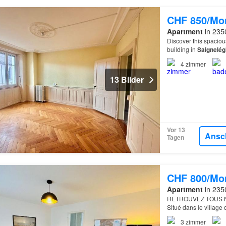
CHF 850/Mo
Apartment
in 2350
Discover this spacious
building in
Saignelég
4
zimmer
13 Bilder
Vor 13
Ansc
Tagen
CHF 800/Mo
Apartment
in 235
RETROUVEZ TOUS N
Situé dans le village
étage
3
zimmer