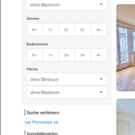
ohne Maximum
Zimmer
0+
1+
2+
3+
4+
Badezimmer
0+
1+
2+
3+
4+
Fläche
ohne Minimum
ohne Maximum
Suche verfeinern
Les Pommerats (4)
Immobilienarten