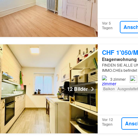
Vor 5
Ansc
Tagen
CHF 1'050/M
Etagenwohnung
FINDEN SIE ALLE 
IMMO.CHEs befindet 
im 2.
3
zimmer
12 Bilder
Balkon
Ausgestatte
Vor 12
Ansc
Tagen