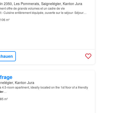
in 2350, Les Pommerats, Saignelégier, Kanton Jura
ent offre de grands volumes et un cadre de vie
- Cuisine entièrement équipée, ouverte sur le séjour- Séjour
vitrées et accès à un balcon avec vue dégagée- Trois cham…
106 m²
chauen
frage
nelégier, Kanton Jura
 4.5-room apartment, ideally located on the 1st floor of a friendly
ier
…
85 m²