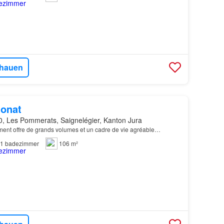
hauen
onat
0, Les Pommerats, Saignelégier, Kanton Jura
ent offre de grands volumes et un cadre de vie agréable…
1
badezimmer
106 m²