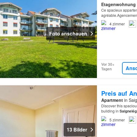
Etagenwohnung
Ce spacieux appartem
agréable.Agencement:
lumineux avec baies 
4
zimmer
Foto anschauen
Vor 30+
Ans
Tagen
Preis auf An
Apartment
in Saig
Discover this spacious
building in
Saignelég
5
zimmer
13 Bilder