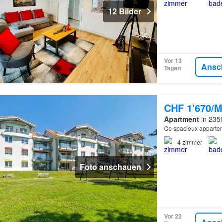
12 Bilder
Vor 13
Ansc
Tagen
CHF 1'670/M
Apartment
in 235
Ce spacieux appartem
4
zimmer
Foto anschauen
Vor 22