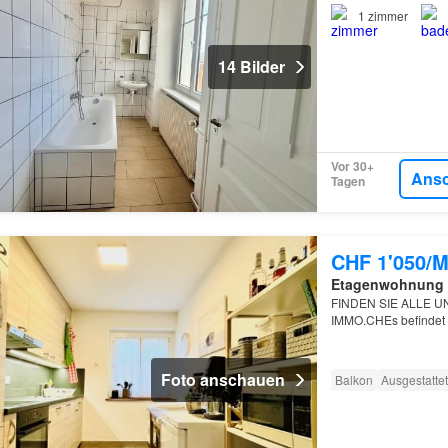
1
zimmer
14 Bilder
Vor 30+
Ans
Tagen
CHF 1'050/M
Etagenwohnung
FINDEN SIE ALLE 
IMMO.CHEs befindet 
im 2.
Foto anschauen
Balkon
Ausgestatte