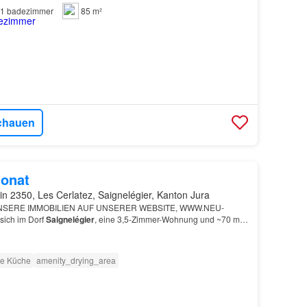
1
badezimmer
85 m²
chauen
onat
in 2350, Les Cerlatez, Saignelégier, Kanton Jura
UNSERE IMMOBILIEN AUF UNSERER WEBSITE, WWW.NEU-
sich im Dorf
Saignelégier
, eine 3,5-Zimmer-Wohnung und ~70 m²
te Küche
amenity_drying_area