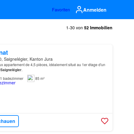
Anmelden
Favoriten
1-30 von
52 Immobilien
nat
, Saignelégier, Kanton Jura
x appartement de 4,5 pièces, idéalement situé au 1er étage d'un
à
Saignelégier
.
1
badezimmer
85 m²
chauen