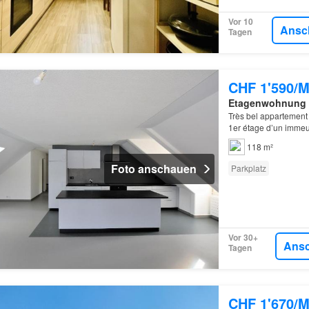
Vor 10
Ansc
Tagen
CHF 1'590/M
Etagenwohnung
Très bel appartement 
1er étage d’un imme
118 m²
Foto anschauen
Parkplatz
Vor 30+
Ans
Tagen
CHF 1'670/M